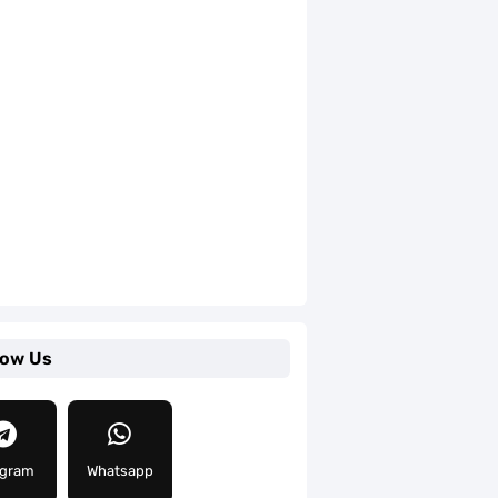
low Us
egram
Whatsapp