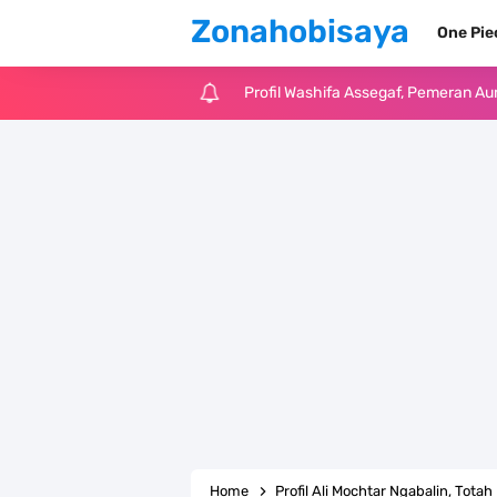
Zonahobisaya
One Pi
Resep Martabak Manis, Cemilan Ena
Arti Bendera Tanzania, Ada Di Afr
Cara Pindahkan WA Dari Android K
7 Fakta Big Mom One Piece, Yonko 
7 Fakta Yamato One Piece, Anak Ka
7 Satelit Buatan Pertama Di Dunia
Arti Bendera Moldova, Negara Tanpa
Cara Daftar Telegram Di Laptop At
Home
Profil Ali Mochtar Ngabalin, Tot