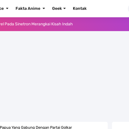
ece
Fakta Anime
Geek
Kontak
k Yang Memiliki Nama Lain Terang Bulan
ika Dengan Bentang Alam Yang Sangat Beragam
e Iphone, Sangat Gampang Untuk Kamu Lakukan
Yang Punya Bounty Yang Tinggi Sejak Muda
ido Yang Sangat Kagum Pada Kozuki Oden
, Tongak Sejarah Imlu Pengetahuan Manusia
 Pantai Yang Pernah Jadi Bagian Uni Soviet
au Komputer Kalian Dengan Sangat Mudah
ah Papua Yang Gabung Dengan Partai Golkar