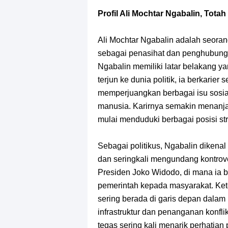
Cara Membuat Linktree Instagram,
Profil Ali Mochtar Ngabalin, Tot
7 Fakta Gaban One Piece, Orang Yan
Ali Mochtar Ngabalin adalah seorang
Profil Slamet Rahardjo, Aktor Deng
sebagai penasihat dan penghubung 
Ngabalin memiliki latar belakang y
Resep Roti Panggang, Sangat Muda
terjun ke dunia politik, ia berkarie
memperjuangkan berbagai isu sosial
Arti Bendera Seychelles, Negara Ke
manusia. Karirnya semakin menanja
mulai menduduki berbagai posisi stra
Cara Bayar Akulaku Lewat Gopay, S
Sebagai politikus, Ngabalin dikena
7 Fakta Queen One Piece, All Star
dan seringkali mengundang kontrove
Presiden Joko Widodo, di mana ia
Profil Washifa Assegaf, Pemeran Au
pemerintah kepada masyarakat. Ke
sering berada di garis depan dala
infrastruktur dan penanganan konfl
tegas sering kali menarik perhatian 