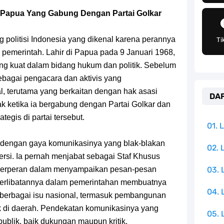
 Sangat Mudah Untuk Kamu Lakukan Sendiri
ah Papua Yang Gabung Dengan Partai Golkar
g Telah Memberikan Kunci Borgol Milik Loki
 politisi Indonesia yang dikenal karena perannya
Ti
an Peran Penting Dalam Perfilman Indonesia
pemerintah. Lahir di Papua pada 9 Januari 1968,
ang kuat dalam bidang hukum dan politik. Sebelum
h Untuk Menjadi Cemilan Bersama Keluarga
r sebagai pengacara dan aktivis yang
, terutama yang berkaitan dengan hak asasi
DAF
pulauan Yang Terletak Di Samudra Hindia
k ketika ia bergabung dengan Partai Golkar dan
tegis di partai tersebut.
angat Mudah Dan Tidak Ribet Sama Sekali
01.
l dengan gaya komunikasinya yang blak-blakan
 Yang Jadi Penanggung Jawab Penjara Udon
02. 
rsi. Ia pernah menjabat sebagai Staf Khusus
 berperan dalam menyampaikan pesan-pesan
03.
rel Pada Sinetron Merangkai Kisah Indah
terlibatannya dalam pemerintahan membuatnya
04.
m berbagai isu nasional, termasuk pembangunan
ik di daerah. Pendekatan komunikasinya yang
05. 
publik, baik dukungan maupun kritik.