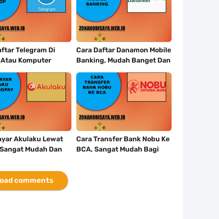
ftar Telegram Di
Cara Daftar Danamon Mobile
 Atau Komputer
Banking, Mudah Banget Dan
 Dengan Sangat
Lengkap Caranya Disini
ayar Akulaku Lewat
Cara Transfer Bank Nobu Ke
 Sangat Mudah Dan
BCA, Sangat Mudah Bagi
ibet Sama Sekali
Kalian Nasabah Bank Nobu
oad comments