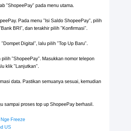
h tab "ShopeePay" pada menu utama.
hopeePay. Pada menu "Isi Saldo ShopeePay", pilih
"Bank BRI", dan terakhir pilih "Konfirmasi".
"Dompet Digital", lalu pilih "Top Up Baru".
an pilih "ShopeePay". Masukkan nomor telepon
u klik "Lanjutkan".
rmasi data. Pastikan semuanya sesuai, kemudian
u sampai proses top up ShopeePay berhasil.
 Nge Freeze
nd US