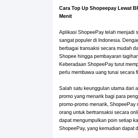
Profil Slamet Rahardjo, Aktor Deng
Cara Top Up Shopeepay Lewat BR
Resep Roti Panggang, Sangat Muda
Menit
Arti Bendera Seychelles, Negara Ke
Aplikasi ShopeePay telah menjadi s
sangat populer di Indonesia. Den
Cara Bayar Akulaku Lewat Gopay, S
berbagai transaksi secara mudah da
Shopee hingga pembayaran tagihan 
7 Fakta Queen One Piece, All Star
Keberadaan ShopeePay turut mempe
perlu membawa uang tunai secara fi
7 Fakta Brook One Piece, Mantan K
Salah satu keunggulan utama dari 
7 Kapal Pesiar Terberat Di Dunia, Si
promo yang menarik bagi para pen
promo-promo menarik, ShopeePay m
Arti Bendera Tanzania, Ada Di Afr
orang untuk bertransaksi secara onl
dapat mengumpulkan poin setiap 
ShopeePay, yang kemudian dapat di