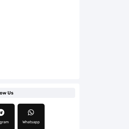
low Us
egram
Whatsapp