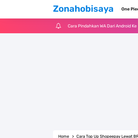
Zonahobisaya
One Pi
Cara Pindahkan WA Dari Android K
7 Fakta Big Mom One Piece, Yonko 
7 Fakta Yamato One Piece, Anak Ka
7 Satelit Buatan Pertama Di Dunia
Arti Bendera Moldova, Negara Tanpa
Cara Daftar Telegram Di Laptop At
7 Fakta Franky One Piece, Pernah D
Profil Anwar Hafid, Politisi Yang M
Home
Cara Top Up Shopeepay Lewat BR