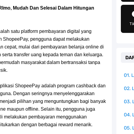
an Peran Penting Dalam Perfilman Indonesia
Imo, Mudah Dan Selesai Dalam Hitungan
h Untuk Menjadi Cemilan Bersama Keluarga
Ti
pulauan Yang Terletak Di Samudra Hindia
alah satu platform pembayaran digital yang
gan ShopeePay, pengguna dapat melakukan
angat Mudah Dan Tidak Ribet Sama Sekali
n cepat, mulai dari pembayaran belanja online di
serta transfer uang kepada teman dan keluarga.
DAF
 Yang Jadi Penanggung Jawab Penjara Udon
rmudah masyarakat dalam bertransaksi tanpa
sik.
apten Yang Poster Bountynya Poster Konser
01.
aplikasi ShopeePay adalah program cashback dan
mbol Ambisi Industri Pariwisata Laut
02. 
gguna. Dengan seringnya menyelenggarakan
enjadi pilihan yang menguntungkan bagi banyak
03.
ika Dengan Bentang Alam Yang Sangat Beragam
ine maupun offline. Selain itu, pengguna juga
04.
kali melakukan pembayaran menggunakan
tukarkan dengan berbagai reward menarik.
05. 