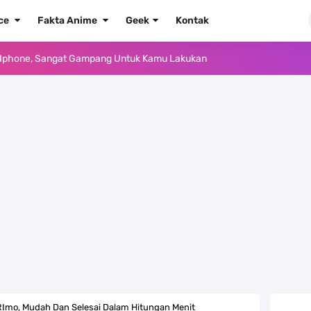
ece
Fakta Anime
Geek
Kontak
e Iphone, Sangat Gampang Untuk Kamu Lakukan
Yang Punya Bounty Yang Tinggi Sejak Muda
ido Yang Sangat Kagum Pada Kozuki Oden
, Tongak Sejarah Imlu Pengetahuan Manusia
 Pantai Yang Pernah Jadi Bagian Uni Soviet
au Komputer Kalian Dengan Sangat Mudah
apat Tawaran Buah Iblis Mera Mera No Mi
ernjadi Gubernur Provinsi Sulawesi Tengah
Imo, Mudah Dan Selesai Dalam Hitungan Menit