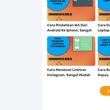
Cara Pindahkan WA Dari
Cara Da
Android Ke Iphone, Sangat
Laptop
Gampang Untuk Kamu
Kalian
Lakukan
Mudah
Cara Membuat Linktree
Cara B
Instagram, Sangat Mudah
Gopay,
Untuk Kamu Lakukan
Tidak R
Sendiri
L