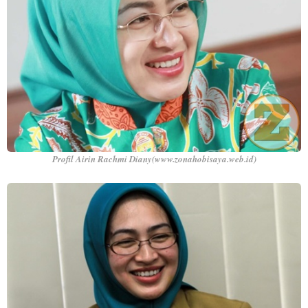
Profil Airin Rachmi Diany(www.zonahobisaya.web.id)