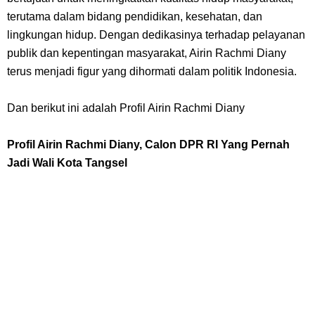
Resep Roti Panggang, Sangat Mudah Untuk Menjadi Cemilan
terutama dalam bidang pendidikan, kesehatan, dan
Bersama Keluarga
lingkungan hidup. Dengan dedikasinya terhadap pelayanan
publik dan kepentingan masyarakat, Airin Rachmi Diany
Arti Bendera Seychelles, Negara Kepulauan Yang Terletak Di
terus menjadi figur yang dihormati dalam politik Indonesia.
Samudra Hindia
Dan berikut ini adalah Profil Airin Rachmi Diany
Cara Bayar Akulaku Lewat Gopay, Sangat Mudah Dan Tidak Ribet
Profil Airin Rachmi Diany, Calon DPR RI Yang Pernah
Jadi Wali Kota Tangsel
Sama Sekali
7 Fakta Queen One Piece, All Star Yang Jadi Penanggung Jawab
Penjara Udon
7 Fakta Brook One Piece, Mantan Kapten Yang Poster Bountynya
Poster Konser