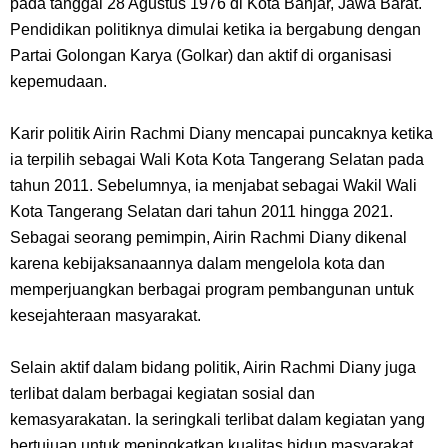
pada tanggal 28 Agustus 1976 di Kota Banjar, Jawa Barat.
Kamu Termasuk
Pendidikan politiknya dimulai ketika ia bergabung dengan
Partai Golongan Karya (Golkar) dan aktif di organisasi
Arti Bendera Palau, Negara Kepulauan Yang Berada Di Kawasan
kepemudaan.
Pasifik Barat
Karir politik Airin Rachmi Diany mencapai puncaknya ketika
ia terpilih sebagai Wali Kota Kota Tangerang Selatan pada
Cara Membuat Linktree Instagram, Sangat Mudah Untuk Kamu
tahun 2011. Sebelumnya, ia menjabat sebagai Wakil Wali
Lakukan Sendiri
Kota Tangerang Selatan dari tahun 2011 hingga 2021.
Sebagai seorang pemimpin, Airin Rachmi Diany dikenal
7 Fakta Gaban One Piece, Orang Yang Telah Memberikan Kunci Borgol
karena kebijaksanaannya dalam mengelola kota dan
memperjuangkan berbagai program pembangunan untuk
Milik Loki
kesejahteraan masyarakat.
Profil Slamet Rahardjo, Aktor Dengan Peran Penting Dalam Perfilman
Selain aktif dalam bidang politik, Airin Rachmi Diany juga
terlibat dalam berbagai kegiatan sosial dan
Indonesia
kemasyarakatan. Ia seringkali terlibat dalam kegiatan yang
bertujuan untuk meningkatkan kualitas hidup masyarakat,