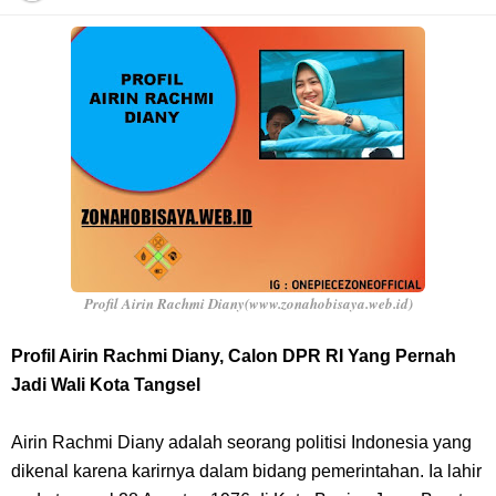
Arti Bendera Barbados, Negara Kepulauan Yang Terletak Di Kawasan
Karibia
Cara Daftar Danamon Mobile Banking, Mudah Banget Dan Lengkap
Caranya Disini
7 Fakta Elbaph One Piece, Menjadi Tempat Yang Sangat Ingin
Dikunjungi Usopp
Profil Airin Rachmi Diany(www.zonahobisaya.web.id)
7 Fakta Ivankov One Piece, Orang Yang Mampu Menipu Sensor
Profil Airin Rachmi Diany, Calon DPR RI Yang Pernah
Jadi Wali Kota Tangsel
Wanita Milik Sanji
Airin Rachmi Diany adalah seorang politisi Indonesia yang
7 Klub Pertama Yang Menjuarai Liga Champions, Apa Klub Jagoan
dikenal karena karirnya dalam bidang pemerintahan. Ia lahir