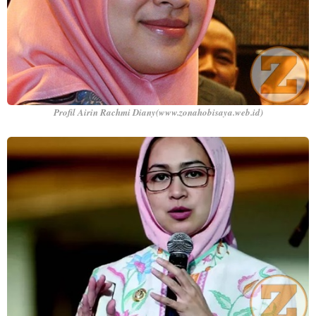
Profil Airin Rachmi Diany(www.zonahobisaya.web.id)