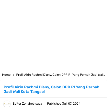
Arti Bendera Moldova, Negara Tanpa Pantai Yang Pernah Jadi Bagian
Uni Soviet
Cara Daftar Telegram Di Laptop Atau Komputer Kalian Dengan
Sangat Mudah
7 Fakta Franky One Piece, Pernah Dapat Tawaran Buah Iblis Mera
Mera No Mi
Profil Anwar Hafid, Politisi Yang Mernjadi Gubernur Provinsi Sulawesi
Home
Profil Airin Rachmi Diany, Calon DPR RI Yang Pernah Jadi Wali Kota Tangsel
Tengah
Profil Airin Rachmi Diany, Calon DPR RI Yang Pernah
Jadi Wali Kota Tangsel
Resep Pesmol Ikan Mas, Makanan Khas Sunda Dengan Rasa Yang
Enaknya Nagih
Editor
Zonahobisaya
Published
Juli 07, 2024