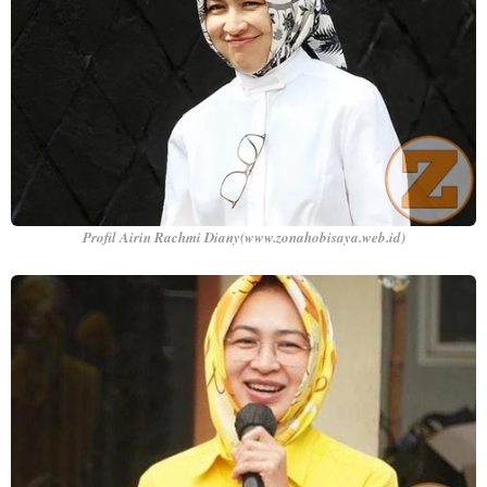
Profil Airin Rachmi Diany(www.zonahobisaya.web.id)