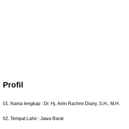
7 Kapal Pesiar Terberat Di Dunia, Simbol Ambisi Industri Pariwisata
Laut
Arti Bendera Tanzania, Ada Di Afrika Dengan Bentang Alam Yang
Sangat Beragam
Cara Pindahkan WA Dari Android Ke Iphone, Sangat Gampang Untuk
Kamu Lakukan
Profil
Friday, 7 August
01. Nama lengkap : Dr. Hj. Airin Rachmi Diany, S.H., M.H.
02. Tempat Lahir : Jawa Barat