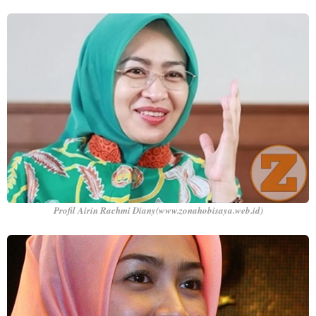
Profil Airin Rachmi Diany(www.zonahobisaya.web.id)