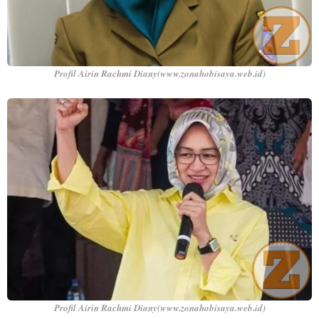
Profil Airin Rachmi Diany(www.zonahobisaya.web.id)
Profil Airin Rachmi Diany(www.zonahobisaya.web.id)