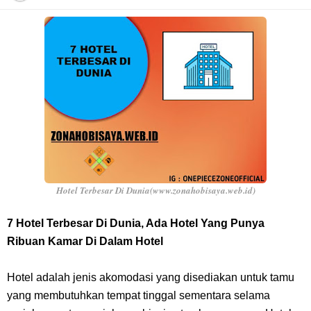
Profil Anwar Hafid, Politisi Yang Mernjadi Gubernur Provinsi Sulawesi
Tengah
Resep Pesmol Ikan Mas, Makanan Khas Sunda Dengan Rasa Yang
Enaknya Nagih
Arti Bendera Barbados, Negara Kepulauan Yang Terletak Di Kawasan
Karibia
Hotel Terbesar Di Dunia(www.zonahobisaya.web.id)
Cara Daftar Danamon Mobile Banking, Mudah Banget Dan Lengkap
7 Hotel Terbesar Di Dunia, Ada Hotel Yang Punya
Ribuan Kamar Di Dalam Hotel
Caranya Disini
Hotel adalah jenis akomodasi yang disediakan untuk tamu
7 Fakta Elbaph One Piece, Menjadi Tempat Yang Sangat Ingin
yang membutuhkan tempat tinggal sementara selama