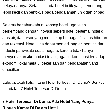
7 Fakta Gaban One Piece, Orang Yang Telah Memberikan Kunci Borgol
pelayanannya. Selain itu, ada hotel butik yang cenderung
Milik Loki
lebih kecil dan berfokus pada pengalaman unik dan pribadi.
Profil Slamet Rahardjo, Aktor Dengan Peran Penting Dalam Perfilman
Selama bertahun-tahun, konsep hotel juga telah
berkembang dengan inovasi seperti hotel bertema, hotel di
Indonesia
atas air, dan resor yang mencakup berbagai fasilitas hiburan
dan rekreasi. Hotel juga dapat menjadi bagian penting dari
Resep Roti Panggang, Sangat Mudah Untuk Menjadi Cemilan
industri pariwisata suatu negara, karena tidak hanya
menyediakan akomodasi tetapi juga berkontribusi terhadap
Bersama Keluarga
ekonomi lokal melalui pekerjaan dan pendapatan yang
dihasilkan.
Arti Bendera Seychelles, Negara Kepulauan Yang Terletak Di
Lalu, apakah kalian tahu Hotel Terbesar Di Dunia? Berikut
Samudra Hindia
ini adalah 7 Hotel Terbesar Di Dunia.
Cara Bayar Akulaku Lewat Gopay, Sangat Mudah Dan Tidak Ribet
7 Hotel Terbesar Di Dunia, Ada Hotel Yang Punya
Sama Sekali
Ribuan Kamar Di Dalam Hotel