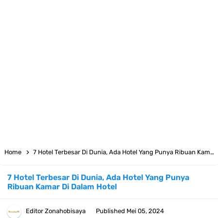
7 Fakta Yamato One Piece, Anak Kaido Yang Sangat Kagum Pada
Kozuki Oden
7 Satelit Buatan Pertama Di Dunia, Tongak Sejarah Imlu
Pengetahuan Manusia
Arti Bendera Moldova, Negara Tanpa Pantai Yang Pernah Jadi Bagian
Uni Soviet
Cara Daftar Telegram Di Laptop Atau Komputer Kalian Dengan
Home
7 Hotel Terbesar Di Dunia, Ada Hotel Yang Punya Ribuan Kamar Di Dalam Hotel
Sangat Mudah
7 Hotel Terbesar Di Dunia, Ada Hotel Yang Punya
Ribuan Kamar Di Dalam Hotel
7 Fakta Franky One Piece, Pernah Dapat Tawaran Buah Iblis Mera
Mera No Mi
Editor
Zonahobisaya
Published
Mei 05, 2024