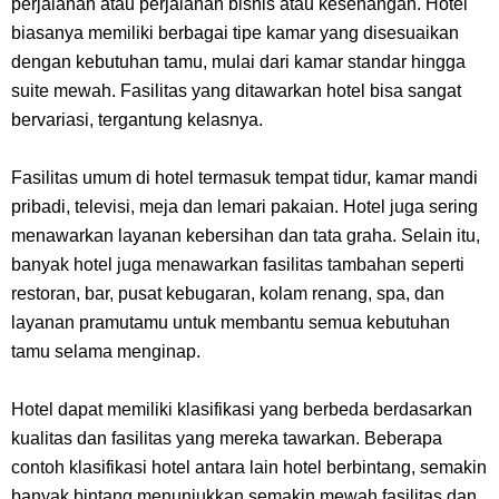
perjalanan atau perjalanan bisnis atau kesenangan. Hotel
Dikunjungi Usopp
biasanya memiliki berbagai tipe kamar yang disesuaikan
dengan kebutuhan tamu, mulai dari kamar standar hingga
7 Fakta Ivankov One Piece, Orang Yang Mampu Menipu Sensor
suite mewah. Fasilitas yang ditawarkan hotel bisa sangat
bervariasi, tergantung kelasnya.
Wanita Milik Sanji
Fasilitas umum di hotel termasuk tempat tidur, kamar mandi
7 Klub Pertama Yang Menjuarai Liga Champions, Apa Klub Jagoan
pribadi, televisi, meja dan lemari pakaian. Hotel juga sering
Kamu Termasuk
menawarkan layanan kebersihan dan tata graha. Selain itu,
banyak hotel juga menawarkan fasilitas tambahan seperti
Arti Bendera Palau, Negara Kepulauan Yang Berada Di Kawasan
restoran, bar, pusat kebugaran, kolam renang, spa, dan
layanan pramutamu untuk membantu semua kebutuhan
Pasifik Barat
tamu selama menginap.
Cara Membuat Linktree Instagram, Sangat Mudah Untuk Kamu
Hotel dapat memiliki klasifikasi yang berbeda berdasarkan
kualitas dan fasilitas yang mereka tawarkan. Beberapa
Lakukan Sendiri
contoh klasifikasi hotel antara lain hotel berbintang, semakin
banyak bintang menunjukkan semakin mewah fasilitas dan