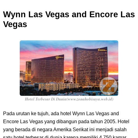
7 Fakta Queen One Piece, All Star Yang Jadi Penanggung Jawab
Wynn Las Vegas and Encore Las
Vegas
Penjara Udon
7 Fakta Brook One Piece, Mantan Kapten Yang Poster Bountynya
Poster Konser
Resep Martabak Manis, Cemilan Enak Yang Memiliki Nama Lain
Terang Bulan
Hotel Terbesar Di Dunia(www.zonahobisaya.web.id)
Friday, 7 August
Pada urutan ke tujuh, ada hotel Wynn Las Vegas and
Encore Las Vegas yang dibangun pada tahun 2005. Hotel
yang berada di negara Amerika Serikat ini menjadi salah
satu hotel terbesar di dunia karena memiliki 4.750 kamar