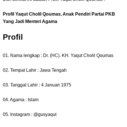
Profil Slamet Rahardjo, Aktor Dengan Peran Penting Dalam Perfilman
Indonesia
Profil Yaqut Cholil Qoumas, Anak Pendiri Partai PKB
Yang Jadi Menteri Agama
Resep Roti Panggang, Sangat Mudah Untuk Menjadi Cemilan
Profil
Bersama Keluarga
Arti Bendera Seychelles, Negara Kepulauan Yang Terletak Di
01. Nama lengkap : Dr. (HC). KH. Yaqut Cholil Qoumas
Samudra Hindia
02. Tempat Lahir : Jawa Tengah
Cara Bayar Akulaku Lewat Gopay, Sangat Mudah Dan Tidak Ribet
03. Tanggal Lahir : 4 Januari 1975
Sama Sekali
04. Agama : Islam
7 Fakta Queen One Piece, All Star Yang Jadi Penanggung Jawab
05. Instagram : @gusyaqut
Penjara Udon