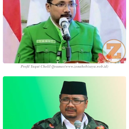
Profil Yaqut Cholil Qoumas(www.zonahobisaya.web.id)