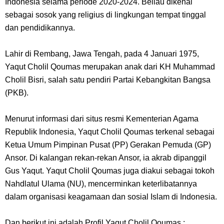
Indonesia selama periode 2020-2024. Beliau dikenal
Wanita Milik Sanji
sebagai sosok yang religius di lingkungan tempat tinggal
dan pendidikannya.
7 Klub Pertama Yang Menjuarai Liga Champions, Apa Klub Jagoan
Lahir di Rembang, Jawa Tengah, pada 4 Januari 1975,
Kamu Termasuk
Yaqut Cholil Qoumas merupakan anak dari KH Muhammad
Cholil Bisri, salah satu pendiri Partai Kebangkitan Bangsa
Arti Bendera Palau, Negara Kepulauan Yang Berada Di Kawasan
(PKB).
Pasifik Barat
Menurut informasi dari situs resmi Kementerian Agama
Cara Membuat Linktree Instagram, Sangat Mudah Untuk Kamu
Republik Indonesia, Yaqut Cholil Qoumas terkenal sebagai
Ketua Umum Pimpinan Pusat (PP) Gerakan Pemuda (GP)
Lakukan Sendiri
Ansor. Di kalangan rekan-rekan Ansor, ia akrab dipanggil
Gus Yaqut. Yaqut Cholil Qoumas juga diakui sebagai tokoh
7 Fakta Gaban One Piece, Orang Yang Telah Memberikan Kunci Borgol
Nahdlatul Ulama (NU), mencerminkan keterlibatannya
dalam organisasi keagamaan dan sosial Islam di Indonesia.
Milik Loki
Dan berikut ini adalah Profil Yaqut Cholil Qoumas :