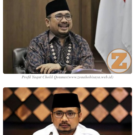
Profil Yaqut Cholil Qoumas(www.zonahobisaya.web.id)