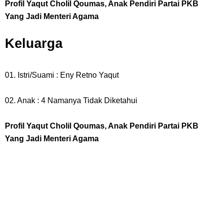
Profil Yaqut Cholil Qoumas, Anak Pendiri Partai PKB
Profil Washifa Assegaf, Pemeran Aurel Pada Sinetron Merangkai
Yang Jadi Menteri Agama
Kisah Indah
Keluarga
Resep Martabak Manis, Cemilan Enak Yang Memiliki Nama Lain
01. Istri/Suami : Eny Retno Yaqut
Terang Bulan
02. Anak : 4 Namanya Tidak Diketahui
Arti Bendera Tanzania, Ada Di Afrika Dengan Bentang Alam Yang
Profil Yaqut Cholil Qoumas, Anak Pendiri Partai PKB
Sangat Beragam
Yang Jadi Menteri Agama
Sunday, 9 August