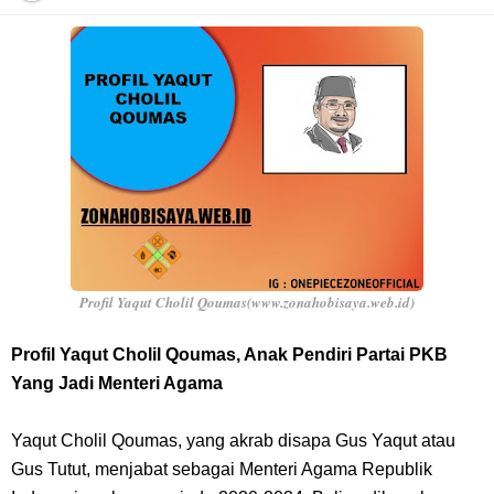
Resep Pesmol Ikan Mas, Makanan Khas Sunda Dengan Rasa Yang
Enaknya Nagih
Arti Bendera Barbados, Negara Kepulauan Yang Terletak Di Kawasan
Karibia
Cara Daftar Danamon Mobile Banking, Mudah Banget Dan Lengkap
Caranya Disini
Profil Yaqut Cholil Qoumas(www.zonahobisaya.web.id)
7 Fakta Elbaph One Piece, Menjadi Tempat Yang Sangat Ingin
Profil Yaqut Cholil Qoumas, Anak Pendiri Partai PKB
Yang Jadi Menteri Agama
Dikunjungi Usopp
Yaqut Cholil Qoumas, yang akrab disapa Gus Yaqut atau
7 Fakta Ivankov One Piece, Orang Yang Mampu Menipu Sensor
Gus Tutut, menjabat sebagai Menteri Agama Republik