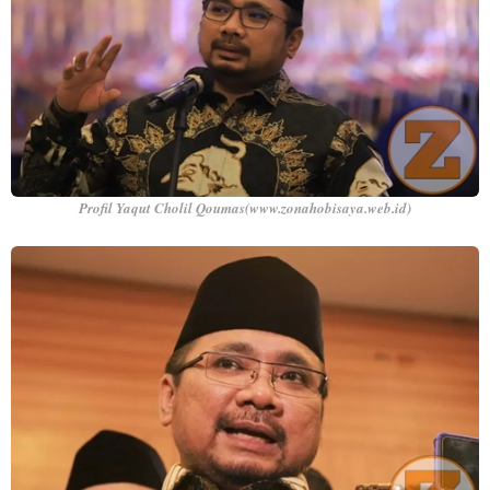
Profil Yaqut Cholil Qoumas(www.zonahobisaya.web.id)