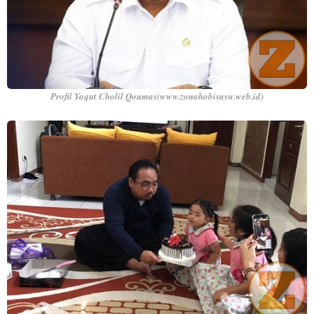
Profil Yaqut Cholil Qoumas(www.zonahobisaya.web.id)