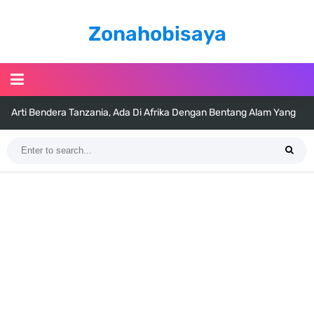
Zonahobisaya
Cara Pindahkan WA Dari Android Ke Iphone, Sangat Gampang Untuk
Kamu Lakukan
7 Fakta Big Mom One Piece, Yonko Yang Punya Bounty Yang Tinggi
Sejak Muda
7 Fakta Yamato One Piece, Anak Kaido Yang Sangat Kagum Pada
Kozuki Oden