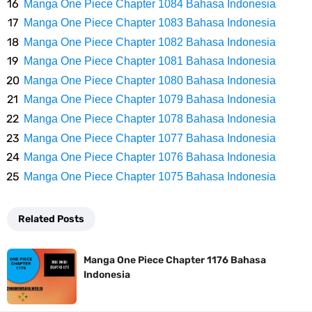
7 Fakta Gaban One Piece, Orang Yang Telah Memberikan Kunci Borgol
Manga One Piece Chapter 1084 Bahasa Indonesia
Manga One Piece Chapter 1083 Bahasa Indonesia
Milik Loki
Manga One Piece Chapter 1082 Bahasa Indonesia
Manga One Piece Chapter 1081 Bahasa Indonesia
Profil Slamet Rahardjo, Aktor Dengan Peran Penting Dalam Perfilman
Manga One Piece Chapter 1080 Bahasa Indonesia
Manga One Piece Chapter 1079 Bahasa Indonesia
Indonesia
Manga One Piece Chapter 1078 Bahasa Indonesia
Resep Roti Panggang, Sangat Mudah Untuk Menjadi Cemilan
Manga One Piece Chapter 1077 Bahasa Indonesia
Manga One Piece Chapter 1076 Bahasa Indonesia
Bersama Keluarga
Manga One Piece Chapter 1075 Bahasa Indonesia
Arti Bendera Seychelles, Negara Kepulauan Yang Terletak Di
Related Posts
Samudra Hindia
Manga One Piece Chapter 1176 Bahasa
Cara Bayar Akulaku Lewat Gopay, Sangat Mudah Dan Tidak Ribet
Indonesia
Sama Sekali