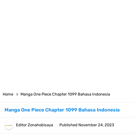
7 Fakta Yamato One Piece, Anak Kaido Yang Sangat Kagum Pada
Kozuki Oden
7 Satelit Buatan Pertama Di Dunia, Tongak Sejarah Imlu
Pengetahuan Manusia
Arti Bendera Moldova, Negara Tanpa Pantai Yang Pernah Jadi Bagian
Uni Soviet
Cara Daftar Telegram Di Laptop Atau Komputer Kalian Dengan
Home
Manga One Piece Chapter 1099 Bahasa Indonesia
Sangat Mudah
Manga One Piece Chapter 1099 Bahasa Indonesia
7 Fakta Franky One Piece, Pernah Dapat Tawaran Buah Iblis Mera
Editor
Zonahobisaya
Published
November 24, 2023
Mera No Mi