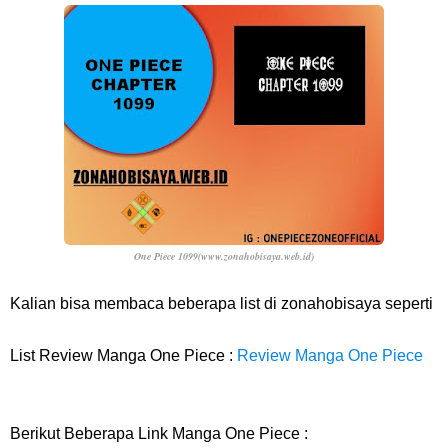
Profil Anwar Hafid, Politisi Yang Mernjadi Gubernur Provinsi Sulawesi
Tengah
Resep Pesmol Ikan Mas, Makanan Khas Sunda Dengan Rasa Yang
Enaknya Nagih
Arti Bendera Barbados, Negara Kepulauan Yang Terletak Di Kawasan
One Piece 1099(www.zonahobisaya.web.id)
Karibia
Kalian bisa membaca beberapa list di zonahobisaya seperti
Cara Daftar Danamon Mobile Banking, Mudah Banget Dan Lengkap
List Review Manga One Piece :
Review Manga One Piece
Caranya Disini
7 Fakta Elbaph One Piece, Menjadi Tempat Yang Sangat Ingin
Berikut Beberapa Link Manga One Piece :