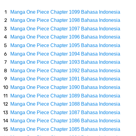
Dikunjungi Usopp
Manga One Piece Chapter 1099 Bahasa Indonesia
7 Fakta Ivankov One Piece, Orang Yang Mampu Menipu Sensor
Manga One Piece Chapter 1098 Bahasa Indonesia
Manga One Piece Chapter 1097 Bahasa Indonesia
Wanita Milik Sanji
Manga One Piece Chapter 1096 Bahasa Indonesia
Manga One Piece Chapter 1095 Bahasa Indonesia
7 Klub Pertama Yang Menjuarai Liga Champions, Apa Klub Jagoan
Manga One Piece Chapter 1094 Bahasa Indonesia
Manga One Piece Chapter 1093 Bahasa Indonesia
Kamu Termasuk
Manga One Piece Chapter 1092 Bahasa Indonesia
Arti Bendera Palau, Negara Kepulauan Yang Berada Di Kawasan
Manga One Piece Chapter 1091 Bahasa Indonesia
Manga One Piece Chapter 1090 Bahasa Indonesia
Pasifik Barat
Manga One Piece Chapter 1089 Bahasa Indonesia
Manga One Piece Chapter 1088 Bahasa Indonesia
Cara Membuat Linktree Instagram, Sangat Mudah Untuk Kamu
Manga One Piece Chapter 1087 Bahasa Indonesia
Manga One Piece Chapter 1086 Bahasa Indonesia
Lakukan Sendiri
Manga One Piece Chapter 1085 Bahasa Indonesia