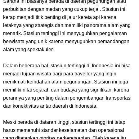
Sarana ini biasanya berada di daerah pegunungan atau
Dikunjungi Usopp
perbukitan dengan medan yang cukup terjal. Stasiun ini
kerap menjadi titik penting di jalur kereta api karena
7 Fakta Ivankov One Piece, Orang Yang Mampu Menipu Sensor
letaknya yang strategis dan memiliki panorama alam yang
menarik. Stasiun tertinggi ini menyuguhkan pengalaman
Wanita Milik Sanji
berwisata yang unik karena menyuguhkan pemandangan
alam yang spektakuler.
7 Klub Pertama Yang Menjuarai Liga Champions, Apa Klub Jagoan
Kamu Termasuk
Dalam beberapa hal, stasiun tertinggi di Indonesia ini bisa
menjadi tujuan wisata bagi para traveller yang ingin
Arti Bendera Palau, Negara Kepulauan Yang Berada Di Kawasan
menikmati keindahan alam pegunungan. Stasiun ini juga
memiliki nilai sejarah dan budaya yang signifikan, karena
Pasifik Barat
perannya yang penting dalam pengembangan transportasi
dan konektivitas antar daerah di Indonesia.
Cara Membuat Linktree Instagram, Sangat Mudah Untuk Kamu
Meski berada di dataran tinggi, stasiun tertinggi ini tetap
Lakukan Sendiri
harus memenuhi standar keselamatan dan operasional
yang ditetapkan otoritas perkeretaapian. Oleh karena itu,