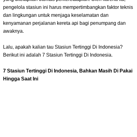
7 Fakta Gaban One Piece, Orang Yang Telah Memberikan Kunci Borgol
pengelola stasiun ini harus mempertimbangkan faktor teknis
Milik Loki
dan lingkungan untuk menjaga keselamatan dan
kenyamanan perjalanan kereta api bagi penumpang dan
Profil Slamet Rahardjo, Aktor Dengan Peran Penting Dalam Perfilman
awaknya.
Indonesia
Lalu, apakah kalian tau Stasiun Tertinggi Di Indonesia?
Berikut ini adalah 7 Stasiun Tertinggi Di Indonesia.
Resep Roti Panggang, Sangat Mudah Untuk Menjadi Cemilan
7 Stasiun Tertinggi Di Indonesia, Bahkan Masih Di Pakai
Bersama Keluarga
Hingga Saat Ini
Arti Bendera Seychelles, Negara Kepulauan Yang Terletak Di
Samudra Hindia
Cara Bayar Akulaku Lewat Gopay, Sangat Mudah Dan Tidak Ribet
Sama Sekali