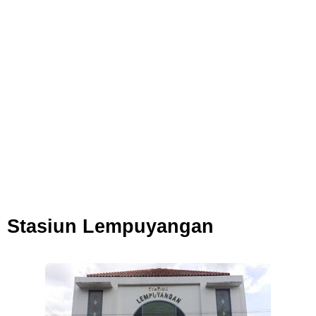
7 Fakta Queen One Piece, All Star Yang Jadi Penanggung Jawab
Penjara Udon
7 Fakta Brook One Piece, Mantan Kapten Yang Poster Bountynya
Poster Konser
Resep Martabak Manis, Cemilan Enak Yang Memiliki Nama Lain
Terang Bulan
Stasiun Lempuyangan
Saturday, 8 August