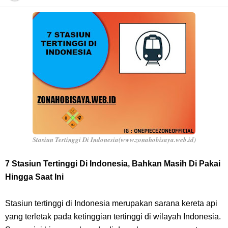
Profil Anwar Hafid, Politisi Yang Mernjadi Gubernur Provinsi Sulawesi
Tengah
Resep Pesmol Ikan Mas, Makanan Khas Sunda Dengan Rasa Yang
Enaknya Nagih
Arti Bendera Barbados, Negara Kepulauan Yang Terletak Di Kawasan
Karibia
Stasiun Tertinggi Di Indonesia(www.zonahobisaya.web.id)
Cara Daftar Danamon Mobile Banking, Mudah Banget Dan Lengkap
7 Stasiun Tertinggi Di Indonesia, Bahkan Masih Di Pakai
Hingga Saat Ini
Caranya Disini
Stasiun tertinggi di Indonesia merupakan sarana kereta api
7 Fakta Elbaph One Piece, Menjadi Tempat Yang Sangat Ingin
yang terletak pada ketinggian tertinggi di wilayah Indonesia.