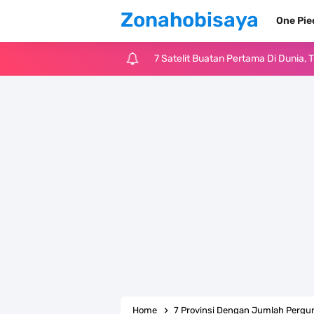
Zonahobisaya
One Pi
7 Satelit Buatan Pertama Di Dunia
Arti Bendera Moldova, Negara Tanpa
Cara Daftar Telegram Di Laptop At
7 Fakta Franky One Piece, Pernah D
Profil Anwar Hafid, Politisi Yang M
Resep Pesmol Ikan Mas, Makanan 
Arti Bendera Barbados, Negara Kepu
Cara Daftar Danamon Mobile Bankin
Home
7 Provinsi Dengan Jumlah Pergu