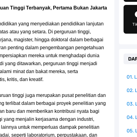
angat Mudah Dan Tidak Ribet Sama Sekali
uan Tinggi Terbanyak, Pertama Bukan Jakarta
 Yang Jadi Penanggung Jawab Penjara Udon
pendidikan yang menyediakan pendidikan lanjutan
Ti
apten Yang Poster Bountynya Poster Konser
as atau yang setara. Di perguruan tinggi,
jana, magister, hingga doktoral dalam berbagai
mbol Ambisi Industri Pariwisata Laut
peran penting dalam pengembangan pengetahuan
mempersiapkan mereka untuk menghadapi dunia
DAF
Terkenal Salah Satu Pusat Peradaban Kuno
di yang ditawarkan, perguruan tinggi menjadi
lami minat dan bakat mereka, serta
e Iphone, Sangat Gampang Untuk Kamu Lakukan
01.
kritis, dan kreatif.
Yang Punya Bounty Yang Tinggi Sejak Muda
02. 
uruan tinggi juga merupakan pusat penelitian dan
g terlibat dalam berbagai proyek penelitian yang
03.
ido Yang Sangat Kagum Pada Kozuki Oden
an baru dan memberikan kontribusi nyata bagi
04.
i yang menjalin kerjasama dengan industri,
n lainnya untuk memperluas dampak penelitian
05. 
dai, seperti laboratorium, perpustakaan, dan