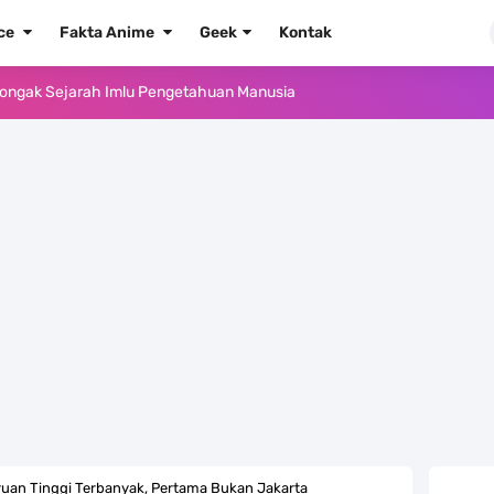
ece
Fakta Anime
Geek
Kontak
, Tongak Sejarah Imlu Pengetahuan Manusia
 Pantai Yang Pernah Jadi Bagian Uni Soviet
au Komputer Kalian Dengan Sangat Mudah
apat Tawaran Buah Iblis Mera Mera No Mi
ernjadi Gubernur Provinsi Sulawesi Tengah
Khas Sunda Dengan Rasa Yang Enaknya Nagih
lauan Yang Terletak Di Kawasan Karibia
g, Mudah Banget Dan Lengkap Caranya Disini
ruan Tinggi Terbanyak, Pertama Bukan Jakarta