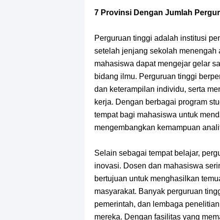
Cara Bayar Akulaku Lewat Gopay, S
7 Provinsi Dengan Jumlah Pergur
7 Fakta Queen One Piece, All Star
Perguruan tinggi adalah institusi 
7 Fakta Brook One Piece, Mantan K
setelah jenjang sekolah menengah at
mahasiswa dapat mengejar gelar sar
7 Kapal Pesiar Terberat Di Dunia, Si
bidang ilmu. Perguruan tinggi ber
dan keterampilan individu, serta 
Arti Bendera Yunani, Negara Yang 
kerja. Dengan berbagai program stu
tempat bagi mahasiswa untuk menda
Cara Pindahkan WA Dari Android K
mengembangkan kemampuan analitis, 
7 Fakta Big Mom One Piece, Yonko 
Selain sebagai tempat belajar, perg
inovasi. Dosen dan mahasiswa serin
7 Fakta Yamato One Piece, Anak Ka
bertujuan untuk menghasilkan temu
masyarakat. Banyak perguruan tingg
pemerintah, dan lembaga penelitia
mereka. Dengan fasilitas yang mema