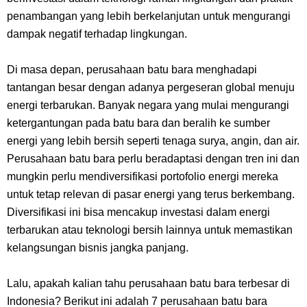
Cara Membuat Linktree Instagram, Sangat Mudah Untuk Kamu
penambangan yang lebih berkelanjutan untuk mengurangi
Lakukan Sendiri
dampak negatif terhadap lingkungan.
7 Fakta Gaban One Piece, Orang Yang Telah Memberikan Kunci Borgol
Di masa depan, perusahaan batu bara menghadapi
tantangan besar dengan adanya pergeseran global menuju
Milik Loki
energi terbarukan. Banyak negara yang mulai mengurangi
ketergantungan pada batu bara dan beralih ke sumber
Profil Slamet Rahardjo, Aktor Dengan Peran Penting Dalam Perfilman
energi yang lebih bersih seperti tenaga surya, angin, dan air.
Perusahaan batu bara perlu beradaptasi dengan tren ini dan
Indonesia
mungkin perlu mendiversifikasi portofolio energi mereka
untuk tetap relevan di pasar energi yang terus berkembang.
Resep Roti Panggang, Sangat Mudah Untuk Menjadi Cemilan
Diversifikasi ini bisa mencakup investasi dalam energi
terbarukan atau teknologi bersih lainnya untuk memastikan
Bersama Keluarga
kelangsungan bisnis jangka panjang.
Arti Bendera Seychelles, Negara Kepulauan Yang Terletak Di
Lalu, apakah kalian tahu perusahaan batu bara terbesar di
Samudra Hindia
Indonesia? Berikut ini adalah 7 perusahaan batu bara