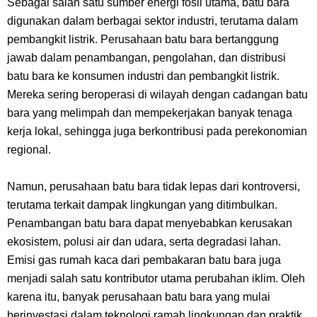
Sebagai salah satu sumber energi fosil utama, batu bara
Caranya Disini
digunakan dalam berbagai sektor industri, terutama dalam
pembangkit listrik. Perusahaan batu bara bertanggung
7 Fakta Elbaph One Piece, Menjadi Tempat Yang Sangat Ingin
jawab dalam penambangan, pengolahan, dan distribusi
batu bara ke konsumen industri dan pembangkit listrik.
Dikunjungi Usopp
Mereka sering beroperasi di wilayah dengan cadangan batu
bara yang melimpah dan mempekerjakan banyak tenaga
7 Fakta Ivankov One Piece, Orang Yang Mampu Menipu Sensor
kerja lokal, sehingga juga berkontribusi pada perekonomian
Wanita Milik Sanji
regional.
7 Klub Pertama Yang Menjuarai Liga Champions, Apa Klub Jagoan
Namun, perusahaan batu bara tidak lepas dari kontroversi,
terutama terkait dampak lingkungan yang ditimbulkan.
Kamu Termasuk
Penambangan batu bara dapat menyebabkan kerusakan
ekosistem, polusi air dan udara, serta degradasi lahan.
Arti Bendera Palau, Negara Kepulauan Yang Berada Di Kawasan
Emisi gas rumah kaca dari pembakaran batu bara juga
menjadi salah satu kontributor utama perubahan iklim. Oleh
Pasifik Barat
karena itu, banyak perusahaan batu bara yang mulai
berinvestasi dalam teknologi ramah lingkungan dan praktik