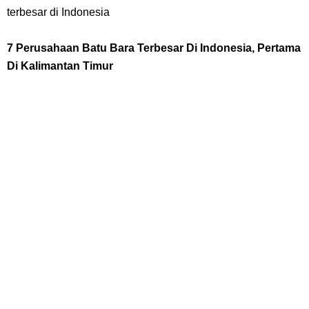
terbesar di Indonesia
Cara Bayar Akulaku Lewat Gopay, Sangat Mudah Dan Tidak Ribet
7 Perusahaan Batu Bara Terbesar Di Indonesia, Pertama
Sama Sekali
Di Kalimantan Timur
7 Fakta Queen One Piece, All Star Yang Jadi Penanggung Jawab
Penjara Udon
Profil Washifa Assegaf, Pemeran Aurel Pada Sinetron Merangkai
Kisah Indah
Sunday, 9 August