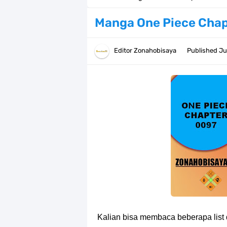
Resep Pesmol Ikan Mas, Makanan 
Manga One Piece Chap
Arti Bendera Barbados, Negara Kepu
Editor
Zonahobisaya
Published
Ju
Cara Daftar Danamon Mobile Bankin
7 Fakta Elbaph One Piece, Menjadi 
7 Fakta Ivankov One Piece, Orang Y
7 Klub Pertama Yang Menjuarai Li
Arti Bendera Palau, Negara Kepulau
Cara Membuat Linktree Instagram,
7 Fakta Gaban One Piece, Orang Yan
Kalian bisa membaca beberapa list 