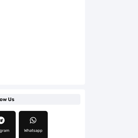
low Us
egram
Whatsapp