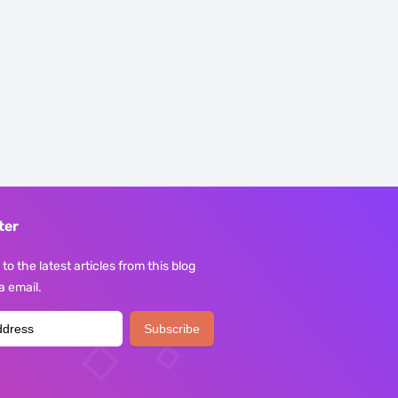
ter
to the latest articles from this blog
ia email.