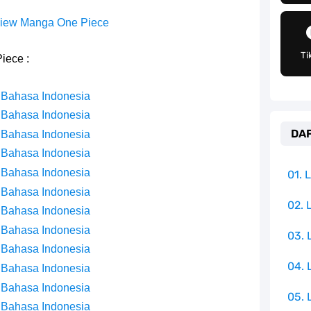
an Peran Penting Dalam Perfilman Indonesia
iew Manga One Piece
h Untuk Menjadi Cemilan Bersama Keluarga
Ti
iece :
pulauan Yang Terletak Di Samudra Hindia
 Bahasa Indonesia
angat Mudah Dan Tidak Ribet Sama Sekali
 Bahasa Indonesia
DAF
 Bahasa Indonesia
 Yang Jadi Penanggung Jawab Penjara Udon
 Bahasa Indonesia
apten Yang Poster Bountynya Poster Konser
 Bahasa Indonesia
01.
 Bahasa Indonesia
mbol Ambisi Industri Pariwisata Laut
02. 
 Bahasa Indonesia
 Bahasa Indonesia
03.
ika Dengan Bentang Alam Yang Sangat Beragam
 Bahasa Indonesia
04.
 Bahasa Indonesia
 Bahasa Indonesia
05. 
 Bahasa Indonesia