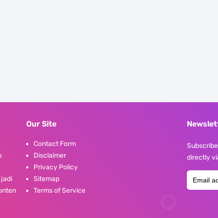
Our Site
Newslet
Contact Form
Subscribe 
n
Disclaimer
directly v
Privacy Policy
 jadi
Sitemap
konten
Terms of Service