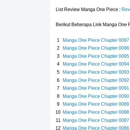
Profil Slamet Rahardjo, Aktor Deng
List Review Manga One Piece :
Rev
Resep Roti Panggang, Sangat Muda
Berikut Beberapa Link Manga One P
Arti Bendera Seychelles, Negara Ke
Manga One Piece Chapter 0097
Cara Bayar Akulaku Lewat Gopay, S
Manga One Piece Chapter 0096
Manga One Piece Chapter 0095
7 Fakta Queen One Piece, All Star
Manga One Piece Chapter 0094
7 Fakta Brook One Piece, Mantan K
Manga One Piece Chapter 0093
Manga One Piece Chapter 0092
7 Kapal Pesiar Terberat Di Dunia, Si
Manga One Piece Chapter 0091
Manga One Piece Chapter 0090
Arti Bendera Tanzania, Ada Di Afr
Manga One Piece Chapter 0089
Manga One Piece Chapter 0088
Manga One Piece Chapter 0087
Manga One Piece Chapter 0086