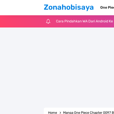
Zonahobisaya
One Pi
Cara Pindahkan WA Dari Android K
7 Fakta Big Mom One Piece, Yonko 
7 Fakta Yamato One Piece, Anak Ka
7 Satelit Buatan Pertama Di Dunia
Arti Bendera Moldova, Negara Tanpa
Cara Daftar Telegram Di Laptop At
7 Fakta Franky One Piece, Pernah D
Profil Anwar Hafid, Politisi Yang M
Home
Manga One Piece Chapter 0097 B