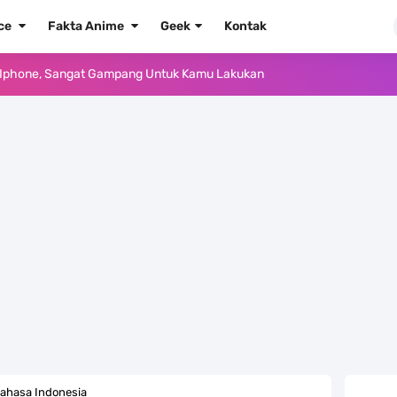
ece
Fakta Anime
Geek
Kontak
e Iphone, Sangat Gampang Untuk Kamu Lakukan
Yang Punya Bounty Yang Tinggi Sejak Muda
ido Yang Sangat Kagum Pada Kozuki Oden
, Tongak Sejarah Imlu Pengetahuan Manusia
 Pantai Yang Pernah Jadi Bagian Uni Soviet
au Komputer Kalian Dengan Sangat Mudah
apat Tawaran Buah Iblis Mera Mera No Mi
ernjadi Gubernur Provinsi Sulawesi Tengah
ahasa Indonesia