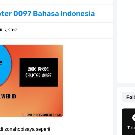
Khas Sunda Dengan Rasa Yang Enaknya Nagih
ter 0097 Bahasa Indonesia
lauan Yang Terletak Di Kawasan Karibia
li 17, 2017
g, Mudah Banget Dan Lengkap Caranya Disini
Tempat Yang Sangat Ingin Dikunjungi Usopp
ang Mampu Menipu Sensor Wanita Milik Sanji
ga Champions, Apa Klub Jagoan Kamu Termasuk
an Yang Berada Di Kawasan Pasifik Barat
Fol
 Sangat Mudah Untuk Kamu Lakukan Sendiri
g Telah Memberikan Kunci Borgol Milik Loki
Tel
di zonahobisaya seperti