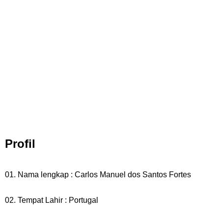
7 Fakta Brook One Piece, Mantan Kapten Yang Poster Bountynya
Poster Konser
7 Kapal Pesiar Terberat Di Dunia, Simbol Ambisi Industri Pariwisata
Laut
Arti Bendera Tanzania, Ada Di Afrika Dengan Bentang Alam Yang
Sangat Beragam
Profil
Friday, 7 August
01. Nama lengkap : Carlos Manuel dos Santos Fortes
02. Tempat Lahir : Portugal