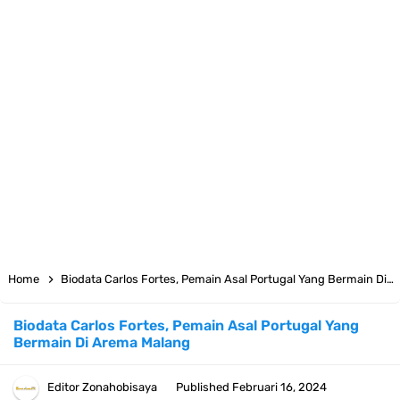
7 Satelit Buatan Pertama Di Dunia, Tongak Sejarah Imlu
Pengetahuan Manusia
Arti Bendera Moldova, Negara Tanpa Pantai Yang Pernah Jadi Bagian
Uni Soviet
Cara Daftar Telegram Di Laptop Atau Komputer Kalian Dengan
Sangat Mudah
7 Fakta Franky One Piece, Pernah Dapat Tawaran Buah Iblis Mera
Home
Biodata Carlos Fortes, Pemain Asal Portugal Yang Bermain Di Arema Malang
Mera No Mi
Biodata Carlos Fortes, Pemain Asal Portugal Yang
Bermain Di Arema Malang
Profil Anwar Hafid, Politisi Yang Mernjadi Gubernur Provinsi Sulawesi
Tengah
Editor
Zonahobisaya
Published
Februari 16, 2024