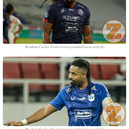
Biodata Carlos Fortes(www.zonahobisaya.web.id)