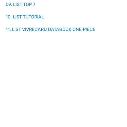
09. LIST TOP 7
10. LIST TUTORIAL
11. LIST VIVRECARD DATABOOK ONE PIECE