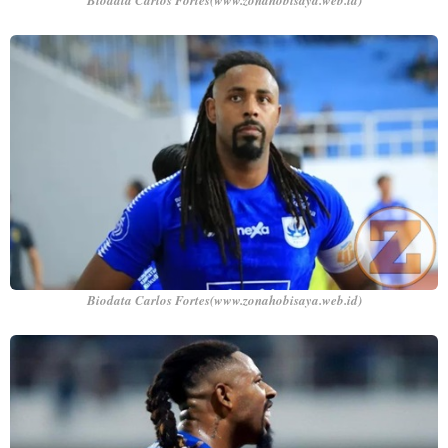
Biodata Carlos Fortes(www.zonahobisaya.web.id)
Biodata Carlos Fortes(www.zonahobisaya.web.id)