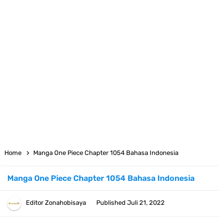
7 Satelit Buatan Pertama Di Dunia, Tongak Sejarah Imlu
Pengetahuan Manusia
Arti Bendera Moldova, Negara Tanpa Pantai Yang Pernah Jadi Bagian
Uni Soviet
Cara Daftar Telegram Di Laptop Atau Komputer Kalian Dengan
Sangat Mudah
7 Fakta Franky One Piece, Pernah Dapat Tawaran Buah Iblis Mera
Home
Manga One Piece Chapter 1054 Bahasa Indonesia
Mera No Mi
Manga One Piece Chapter 1054 Bahasa Indonesia
Profil Anwar Hafid, Politisi Yang Mernjadi Gubernur Provinsi Sulawesi
Editor
Zonahobisaya
Published
Juli 21, 2022
Tengah