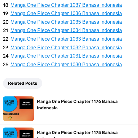
Profil Slamet Rahardjo, Aktor Dengan Peran Penting Dalam Perfilman
Manga One Piece Chapter 1037 Bahasa Indonesia
Manga One Piece Chapter 1036 Bahasa Indonesia
Indonesia
Manga One Piece Chapter 1035 Bahasa Indonesia
Resep Roti Panggang, Sangat Mudah Untuk Menjadi Cemilan
Manga One Piece Chapter 1034 Bahasa Indonesia
Manga One Piece Chapter 1033 Bahasa Indonesia
Bersama Keluarga
Manga One Piece Chapter 1032 Bahasa Indonesia
Manga One Piece Chapter 1031 Bahasa Indonesia
Arti Bendera Seychelles, Negara Kepulauan Yang Terletak Di
Manga One Piece Chapter 1030 Bahasa Indonesia
Samudra Hindia
Related Posts
Cara Bayar Akulaku Lewat Gopay, Sangat Mudah Dan Tidak Ribet
Manga One Piece Chapter 1176 Bahasa
Sama Sekali
Indonesia
7 Fakta Queen One Piece, All Star Yang Jadi Penanggung Jawab
Manga One Piece Chapter 1175 Bahasa
Penjara Udon