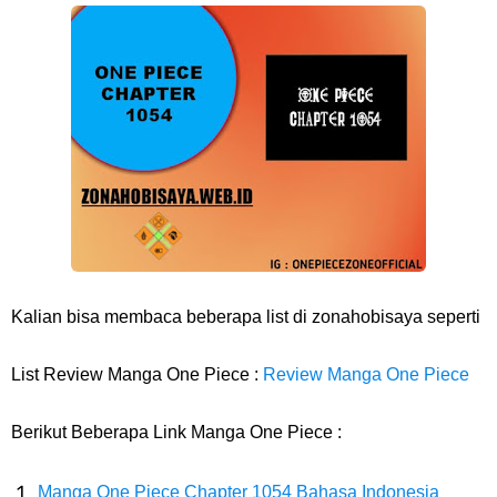
Resep Pesmol Ikan Mas, Makanan Khas Sunda Dengan Rasa Yang
Enaknya Nagih
Arti Bendera Barbados, Negara Kepulauan Yang Terletak Di Kawasan
Karibia
Cara Daftar Danamon Mobile Banking, Mudah Banget Dan Lengkap
Caranya Disini
Kalian bisa membaca beberapa list di zonahobisaya seperti
7 Fakta Elbaph One Piece, Menjadi Tempat Yang Sangat Ingin
List Review Manga One Piece :
Review Manga One Piece
Dikunjungi Usopp
Berikut Beberapa Link Manga One Piece :
7 Fakta Ivankov One Piece, Orang Yang Mampu Menipu Sensor
Manga One Piece Chapter 1054 Bahasa Indonesia