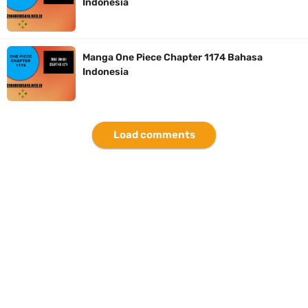
Indonesia
7 Fakta Brook One Piece, Mantan Kapten Yang Poster Bountynya
Poster Konser
Manga One Piece Chapter 1174 Bahasa
Indonesia
7 Kapal Pesiar Terberat Di Dunia, Simbol Ambisi Industri Pariwisata
Laut
Load comments
Arti Bendera Tanzania, Ada Di Afrika Dengan Bentang Alam Yang
Sangat Beragam
Thursday, 6 August