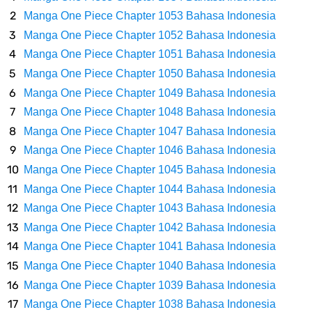
Wanita Milik Sanji
Manga One Piece Chapter 1053 Bahasa Indonesia
Manga One Piece Chapter 1052 Bahasa Indonesia
7 Klub Pertama Yang Menjuarai Liga Champions, Apa Klub Jagoan
Manga One Piece Chapter 1051 Bahasa Indonesia
Manga One Piece Chapter 1050 Bahasa Indonesia
Kamu Termasuk
Manga One Piece Chapter 1049 Bahasa Indonesia
Arti Bendera Palau, Negara Kepulauan Yang Berada Di Kawasan
Manga One Piece Chapter 1048 Bahasa Indonesia
Manga One Piece Chapter 1047 Bahasa Indonesia
Pasifik Barat
Manga One Piece Chapter 1046 Bahasa Indonesia
Manga One Piece Chapter 1045 Bahasa Indonesia
Cara Membuat Linktree Instagram, Sangat Mudah Untuk Kamu
Manga One Piece Chapter 1044 Bahasa Indonesia
Manga One Piece Chapter 1043 Bahasa Indonesia
Lakukan Sendiri
Manga One Piece Chapter 1042 Bahasa Indonesia
7 Fakta Gaban One Piece, Orang Yang Telah Memberikan Kunci Borgol
Manga One Piece Chapter 1041 Bahasa Indonesia
Manga One Piece Chapter 1040 Bahasa Indonesia
Milik Loki
Manga One Piece Chapter 1039 Bahasa Indonesia
Manga One Piece Chapter 1038 Bahasa Indonesia