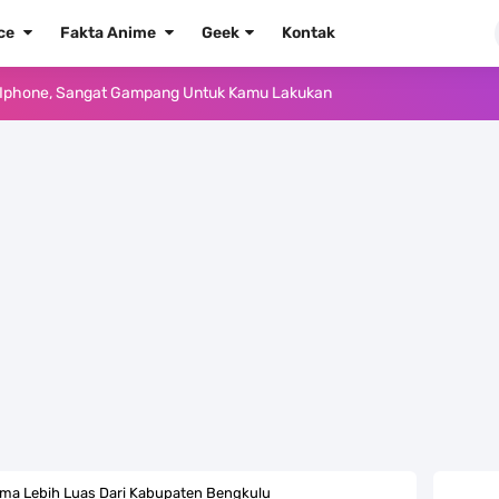
ece
Fakta Anime
Geek
Kontak
e Iphone, Sangat Gampang Untuk Kamu Lakukan
Yang Punya Bounty Yang Tinggi Sejak Muda
ido Yang Sangat Kagum Pada Kozuki Oden
, Tongak Sejarah Imlu Pengetahuan Manusia
 Pantai Yang Pernah Jadi Bagian Uni Soviet
au Komputer Kalian Dengan Sangat Mudah
apat Tawaran Buah Iblis Mera Mera No Mi
ernjadi Gubernur Provinsi Sulawesi Tengah
tama Lebih Luas Dari Kabupaten Bengkulu