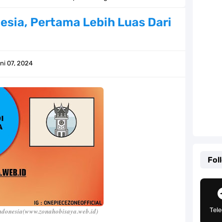
Khas Sunda Dengan Rasa Yang Enaknya Nagih
nesia, Pertama Lebih Luas Dari
lauan Yang Terletak Di Kawasan Karibia
g, Mudah Banget Dan Lengkap Caranya Disini
ni 07, 2024
Tempat Yang Sangat Ingin Dikunjungi Usopp
ang Mampu Menipu Sensor Wanita Milik Sanji
ga Champions, Apa Klub Jagoan Kamu Termasuk
an Yang Berada Di Kawasan Pasifik Barat
Fol
 Sangat Mudah Untuk Kamu Lakukan Sendiri
g Telah Memberikan Kunci Borgol Milik Loki
Tel
Indonesia(www.zonahobisaya.web.id)