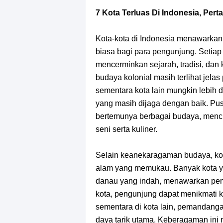
Profil Slamet Rahardjo, Aktor Deng
7 Kota Terluas Di Indonesia, Pe
Resep Roti Panggang, Sangat Muda
Kota-kota di Indonesia menawarka
Arti Bendera Seychelles, Negara Ke
biasa bagi para pengunjung. Setiap k
mencerminkan sejarah, tradisi, dan 
Cara Bayar Akulaku Lewat Gopay, S
budaya kolonial masih terlihat jela
sementara kota lain mungkin lebih 
7 Fakta Queen One Piece, All Star
yang masih dijaga dengan baik. Pusa
bertemunya berbagai budaya, menci
7 Fakta Brook One Piece, Mantan K
seni serta kuliner.
7 Kapal Pesiar Terberat Di Dunia, Si
Selain keanekaragaman budaya, kota
alam yang memukau. Banyak kota yan
Arti Bendera Tanzania, Ada Di Afr
danau yang indah, menawarkan pe
kota, pengunjung dapat menikmati ke
sementara di kota lain, pemandang
daya tarik utama. Keberagaman ini 