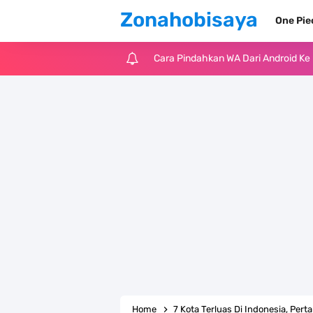
Zonahobisaya
One Pi
Cara Pindahkan WA Dari Android K
7 Fakta Big Mom One Piece, Yonko 
7 Fakta Yamato One Piece, Anak Ka
7 Satelit Buatan Pertama Di Dunia
Arti Bendera Moldova, Negara Tanpa
Cara Daftar Telegram Di Laptop At
7 Fakta Franky One Piece, Pernah D
Profil Anwar Hafid, Politisi Yang M
Home
7 Kota Terluas Di Indonesia, Per