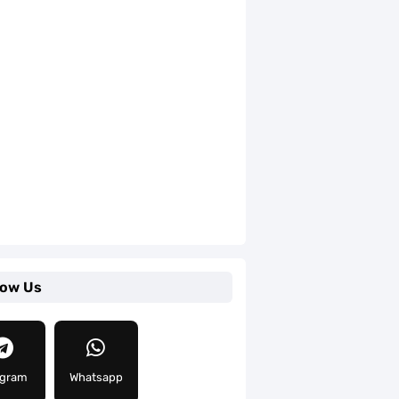
low Us
egram
Whatsapp