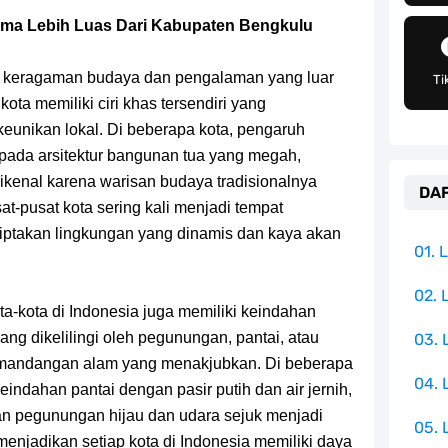
an Peran Penting Dalam Perfilman Indonesia
rtama Lebih Luas Dari Kabupaten Bengkulu
h Untuk Menjadi Cemilan Bersama Keluarga
n keragaman budaya dan pengalaman yang luar
Ti
pulauan Yang Terletak Di Samudra Hindia
ota memiliki ciri khas tersendiri yang
keunikan lokal. Di beberapa kota, pengaruh
angat Mudah Dan Tidak Ribet Sama Sekali
s pada arsitektur bangunan tua yang megah,
dikenal karena warisan budaya tradisionalnya
DAF
 Yang Jadi Penanggung Jawab Penjara Udon
t-pusat kota sering kali menjadi tempat
ptakan lingkungan yang dinamis dan kaya akan
apten Yang Poster Bountynya Poster Konser
01.
mbol Ambisi Industri Pariwisata Laut
02. 
-kota di Indonesia juga memiliki keindahan
g dikelilingi oleh pegunungan, pantai, atau
03.
ika Dengan Bentang Alam Yang Sangat Beragam
mandangan alam yang menakjubkan. Di beberapa
04.
indahan pantai dengan pasir putih dan air jernih,
an pegunungan hijau dan udara sejuk menjadi
05. 
menjadikan setiap kota di Indonesia memiliki daya