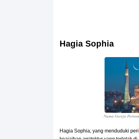
Hagia Sophia
Nama Gereja Pertam
Hagia Sophia, yang menduduki perin
keajaiban arsitektur yang terletak di 