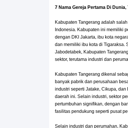
Resep Roti Panggang, Sangat Muda
7 Nama Gereja Pertama Di Dunia,
Arti Bendera Seychelles, Negara Ke
Kabupaten Tangerang adalah salah s
Cara Bayar Akulaku Lewat Gopay, S
Indonesia. Kabupaten ini memiliki p
dengan DKI Jakarta, ibu kota negar
7 Fakta Queen One Piece, All Star
dan memiliki ibu kota di Tigaraksa
Jabodetabek, Kabupaten Tangerang
7 Fakta Brook One Piece, Mantan K
sektor, terutama industri dan perum
7 Kapal Pesiar Terberat Di Dunia, Si
Kabupaten Tangerang dikenal sebaga
banyak pabrik dan perusahaan besar
Arti Bendera Yunani, Negara Yang 
industri seperti Jatake, Cikupa, da
daerah ini. Selain industri, sektor
Cara Pindahkan WA Dari Android K
pertumbuhan signifikan, dengan 
fasilitas pendukung seperti pusat pe
Selain industri dan perumahan, Kab