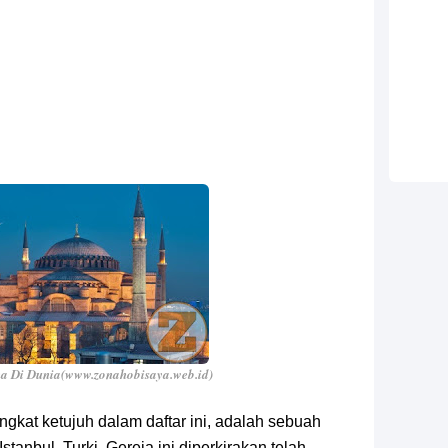
a Di Dunia(www.zonahobisaya.web.id)
gkat ketujuh dalam daftar ini, adalah sebuah
Istanbul, Turki. Gereja ini diperkirakan telah