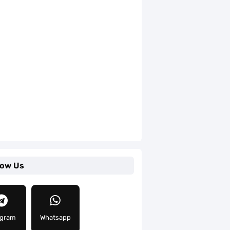
low Us
egram
Whatsapp