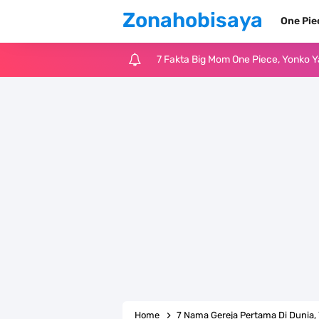
Zonahobisaya
One Pi
7 Fakta Big Mom One Piece, Yonko 
7 Fakta Yamato One Piece, Anak Ka
7 Satelit Buatan Pertama Di Dunia
Arti Bendera Moldova, Negara Tanpa
Cara Daftar Telegram Di Laptop At
7 Fakta Franky One Piece, Pernah D
Profil Anwar Hafid, Politisi Yang M
Resep Pesmol Ikan Mas, Makanan 
Home
7 Nama Gereja Pertama Di Dunia