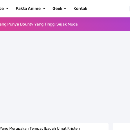
ece
Fakta Anime
Geek
Kontak
Yang Punya Bounty Yang Tinggi Sejak Muda
ido Yang Sangat Kagum Pada Kozuki Oden
, Tongak Sejarah Imlu Pengetahuan Manusia
 Pantai Yang Pernah Jadi Bagian Uni Soviet
au Komputer Kalian Dengan Sangat Mudah
apat Tawaran Buah Iblis Mera Mera No Mi
ernjadi Gubernur Provinsi Sulawesi Tengah
Khas Sunda Dengan Rasa Yang Enaknya Nagih
, Yang Merupakan Tempat Ibadah Umat Kristen