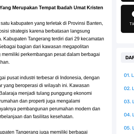
h Untuk Menjadi Cemilan Bersama Keluarga
 Yang Merupakan Tempat Ibadah Umat Kristen
pulauan Yang Terletak Di Samudra Hindia
atu kabupaten yang terletak di Provinsi Banten,
Ti
angat Mudah Dan Tidak Ribet Sama Sekali
osisi strategis karena berbatasan langsung
a. Kabupaten Tangerang terdiri dari 29 kecamatan
 Yang Jadi Penanggung Jawab Penjara Udon
. Sebagai bagian dari kawasan megapolitan
 memiliki perkembangan pesat dalam berbagai
DAF
apten Yang Poster Bountynya Poster Konser
ahan.
mbol Ambisi Industri Pariwisata Laut
01.
i pusat industri terbesar di Indonesia, dengan
 yang beroperasi di wilayah ini. Kawasan
Terkenal Salah Satu Pusat Peradaban Kuno
02. 
n Balaraja menjadi tulang punggung ekonomi
 perumahan dan properti juga mengalami
03.
e Iphone, Sangat Gampang Untuk Kamu Lakukan
banyaknya pembangunan perumahan modern dan
04.
rbelanjaan dan fasilitas kesehatan.
05. 
upaten Tangerang juga memiliki berbagai