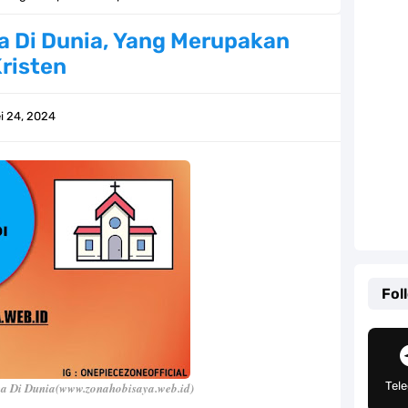
lauan Yang Terletak Di Kawasan Karibia
a Di Dunia, Yang Merupakan
risten
g, Mudah Banget Dan Lengkap Caranya Disini
Tempat Yang Sangat Ingin Dikunjungi Usopp
i 24, 2024
ang Mampu Menipu Sensor Wanita Milik Sanji
ga Champions, Apa Klub Jagoan Kamu Termasuk
an Yang Berada Di Kawasan Pasifik Barat
 Sangat Mudah Untuk Kamu Lakukan Sendiri
Fol
g Telah Memberikan Kunci Borgol Milik Loki
an Peran Penting Dalam Perfilman Indonesia
Tel
a Di Dunia(www.zonahobisaya.web.id)