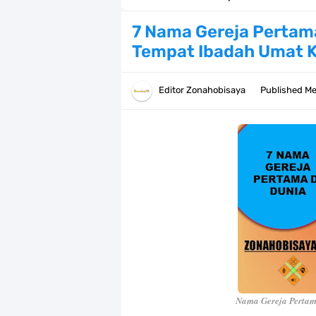
Arti Bendera Barbados, Negara Kepu
7 Nama Gereja Pertam
Tempat Ibadah Umat K
Cara Daftar Danamon Mobile Bankin
7 Fakta Elbaph One Piece, Menjadi 
Editor
Zonahobisaya
Published
Me
7 Fakta Ivankov One Piece, Orang Y
7 Klub Pertama Yang Menjuarai Li
Arti Bendera Palau, Negara Kepulau
Cara Membuat Linktree Instagram,
7 Fakta Gaban One Piece, Orang Yan
Profil Slamet Rahardjo, Aktor Deng
Nama Gereja Pertam