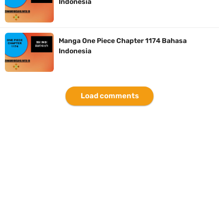
Indonesia
Cara Bayar Akulaku Lewat Gopay, Sangat Mudah Dan Tidak Ribet
Sama Sekali
Manga One Piece Chapter 1174 Bahasa
Indonesia
7 Fakta Queen One Piece, All Star Yang Jadi Penanggung Jawab
Penjara Udon
Load comments
Profil Washifa Assegaf, Pemeran Aurel Pada Sinetron Merangkai
Kisah Indah
Saturday, 8 August