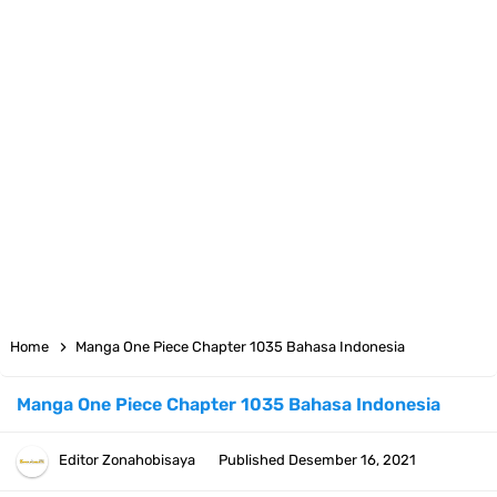
7 Fakta Big Mom One Piece, Yonko Yang Punya Bounty Yang Tinggi
Sejak Muda
7 Fakta Yamato One Piece, Anak Kaido Yang Sangat Kagum Pada
Kozuki Oden
7 Satelit Buatan Pertama Di Dunia, Tongak Sejarah Imlu
Pengetahuan Manusia
Arti Bendera Moldova, Negara Tanpa Pantai Yang Pernah Jadi Bagian
Home
Manga One Piece Chapter 1035 Bahasa Indonesia
Uni Soviet
Manga One Piece Chapter 1035 Bahasa Indonesia
Cara Daftar Telegram Di Laptop Atau Komputer Kalian Dengan
Editor
Zonahobisaya
Published
Desember 16, 2021
Sangat Mudah