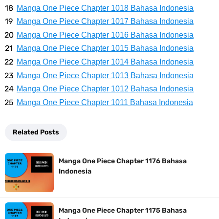
Cara Membuat Linktree Instagram, Sangat Mudah Untuk Kamu
Manga One Piece Chapter 1018 Bahasa Indonesia
Manga One Piece Chapter 1017 Bahasa Indonesia
Lakukan Sendiri
Manga One Piece Chapter 1016 Bahasa Indonesia
7 Fakta Gaban One Piece, Orang Yang Telah Memberikan Kunci Borgol
Manga One Piece Chapter 1015 Bahasa Indonesia
Manga One Piece Chapter 1014 Bahasa Indonesia
Milik Loki
Manga One Piece Chapter 1013 Bahasa Indonesia
Manga One Piece Chapter 1012 Bahasa Indonesia
Profil Slamet Rahardjo, Aktor Dengan Peran Penting Dalam Perfilman
Manga One Piece Chapter 1011 Bahasa Indonesia
Indonesia
Related Posts
Resep Roti Panggang, Sangat Mudah Untuk Menjadi Cemilan
Manga One Piece Chapter 1176 Bahasa
Bersama Keluarga
Indonesia
Arti Bendera Seychelles, Negara Kepulauan Yang Terletak Di
Manga One Piece Chapter 1175 Bahasa
Samudra Hindia