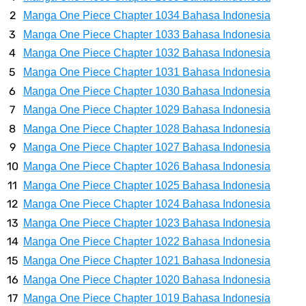
Caranya Disini
Manga One Piece Chapter 1034 Bahasa Indonesia
Manga One Piece Chapter 1033 Bahasa Indonesia
7 Fakta Elbaph One Piece, Menjadi Tempat Yang Sangat Ingin
Manga One Piece Chapter 1032 Bahasa Indonesia
Manga One Piece Chapter 1031 Bahasa Indonesia
Dikunjungi Usopp
Manga One Piece Chapter 1030 Bahasa Indonesia
7 Fakta Ivankov One Piece, Orang Yang Mampu Menipu Sensor
Manga One Piece Chapter 1029 Bahasa Indonesia
Manga One Piece Chapter 1028 Bahasa Indonesia
Wanita Milik Sanji
Manga One Piece Chapter 1027 Bahasa Indonesia
Manga One Piece Chapter 1026 Bahasa Indonesia
7 Klub Pertama Yang Menjuarai Liga Champions, Apa Klub Jagoan
Manga One Piece Chapter 1025 Bahasa Indonesia
Manga One Piece Chapter 1024 Bahasa Indonesia
Kamu Termasuk
Manga One Piece Chapter 1023 Bahasa Indonesia
Arti Bendera Palau, Negara Kepulauan Yang Berada Di Kawasan
Manga One Piece Chapter 1022 Bahasa Indonesia
Manga One Piece Chapter 1021 Bahasa Indonesia
Pasifik Barat
Manga One Piece Chapter 1020 Bahasa Indonesia
Manga One Piece Chapter 1019 Bahasa Indonesia