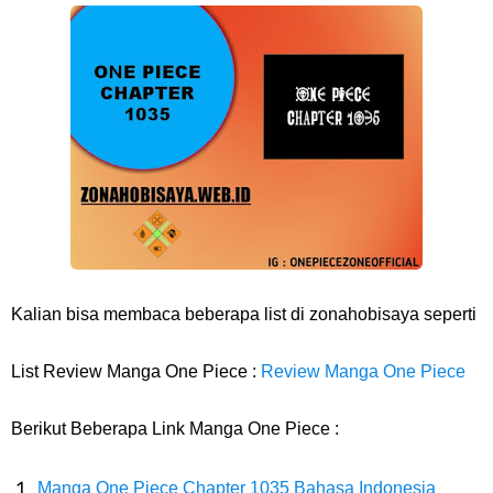
7 Fakta Franky One Piece, Pernah Dapat Tawaran Buah Iblis Mera
Mera No Mi
Profil Anwar Hafid, Politisi Yang Mernjadi Gubernur Provinsi Sulawesi
Tengah
Resep Pesmol Ikan Mas, Makanan Khas Sunda Dengan Rasa Yang
Enaknya Nagih
Kalian bisa membaca beberapa list di zonahobisaya seperti
Arti Bendera Barbados, Negara Kepulauan Yang Terletak Di Kawasan
List Review Manga One Piece :
Review Manga One Piece
Karibia
Berikut Beberapa Link Manga One Piece :
Cara Daftar Danamon Mobile Banking, Mudah Banget Dan Lengkap
Manga One Piece Chapter 1035 Bahasa Indonesia