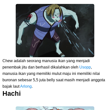
Caranya Disini
7 Fakta Elbaph One Piece, Menjadi Tempat Yang Sangat Ingin
Dikunjungi Usopp
7 Fakta Ivankov One Piece, Orang Yang Mampu Menipu Sensor
Wanita Milik Sanji
Chew adalah seorang manusia ikan yang menjadi
7 Klub Pertama Yang Menjuarai Liga Champions, Apa Klub Jagoan
penembak jitu dan berhasil dikalahkan oleh
Usopp
,
manusia ikan yang memiliki mulut maju ini memiliki nilai
Kamu Termasuk
buronan sebesar 5,5 juta belly saat masih menjadi anggota
bajak laut
Arlong
.
Arti Bendera Palau, Negara Kepulauan Yang Berada Di Kawasan
Hachi
Pasifik Barat