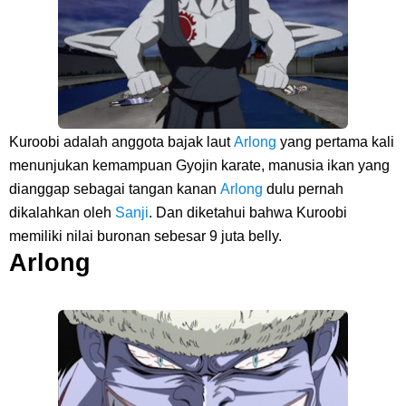
Cara Bayar Akulaku Lewat Gopay, Sangat Mudah Dan Tidak Ribet
Sama Sekali
7 Fakta Queen One Piece, All Star Yang Jadi Penanggung Jawab
Kuroobi adalah anggota bajak laut
Arlong
yang pertama kali
Penjara Udon
menunjukan kemampuan Gyojin karate, manusia ikan yang
dianggap sebagai tangan kanan
Arlong
dulu pernah
Profil Washifa Assegaf, Pemeran Aurel Pada Sinetron Merangkai
dikalahkan oleh
Sanji
. Dan diketahui bahwa Kuroobi
memiliki nilai buronan sebesar 9 juta belly.
Kisah Indah
Arlong
Saturday, 8 August