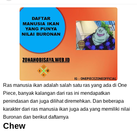
7 Fakta Franky One Piece, Pernah Dapat Tawaran Buah Iblis Mera
Mera No Mi
Profil Anwar Hafid, Politisi Yang Mernjadi Gubernur Provinsi Sulawesi
Tengah
Resep Pesmol Ikan Mas, Makanan Khas Sunda Dengan Rasa Yang
Enaknya Nagih
Ras manusia ikan adalah salah satu ras yang ada di One
Piece, banyak kalangan dari ras ini mendapatkan
Arti Bendera Barbados, Negara Kepulauan Yang Terletak Di Kawasan
penindasan dan juga dilihat diremehkan. Dan beberapa
karakter dari ras manusia ikan juga ada yang memiliki nilai
Karibia
Buronan dan berikut daftarnya
Chew
Cara Daftar Danamon Mobile Banking, Mudah Banget Dan Lengkap