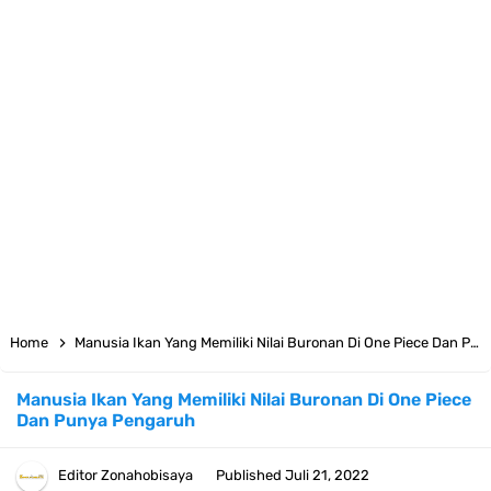
7 Fakta Big Mom One Piece, Yonko Yang Punya Bounty Yang Tinggi
Sejak Muda
7 Fakta Yamato One Piece, Anak Kaido Yang Sangat Kagum Pada
Kozuki Oden
7 Satelit Buatan Pertama Di Dunia, Tongak Sejarah Imlu
Pengetahuan Manusia
Arti Bendera Moldova, Negara Tanpa Pantai Yang Pernah Jadi Bagian
Home
Manusia Ikan Yang Memiliki Nilai Buronan Di One Piece Dan Punya Pengaruh
Uni Soviet
Manusia Ikan Yang Memiliki Nilai Buronan Di One Piece
Dan Punya Pengaruh
Cara Daftar Telegram Di Laptop Atau Komputer Kalian Dengan
Sangat Mudah
Editor
Zonahobisaya
Published
Juli 21, 2022