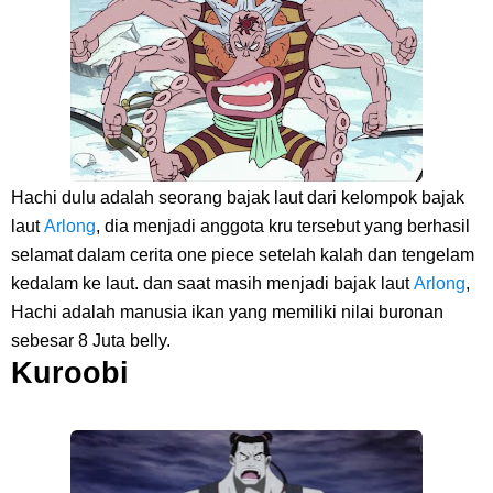
Cara Membuat Linktree Instagram, Sangat Mudah Untuk Kamu
Lakukan Sendiri
7 Fakta Gaban One Piece, Orang Yang Telah Memberikan Kunci Borgol
Milik Loki
Hachi dulu adalah seorang bajak laut dari kelompok bajak
Profil Slamet Rahardjo, Aktor Dengan Peran Penting Dalam Perfilman
laut
Arlong
, dia menjadi anggota kru tersebut yang berhasil
selamat dalam cerita one piece setelah kalah dan tengelam
Indonesia
kedalam ke laut. dan saat masih menjadi bajak laut
Arlong
,
Hachi adalah manusia ikan yang memiliki nilai buronan
Resep Roti Panggang, Sangat Mudah Untuk Menjadi Cemilan
sebesar 8 Juta belly.
Kuroobi
Bersama Keluarga
Arti Bendera Seychelles, Negara Kepulauan Yang Terletak Di
Samudra Hindia