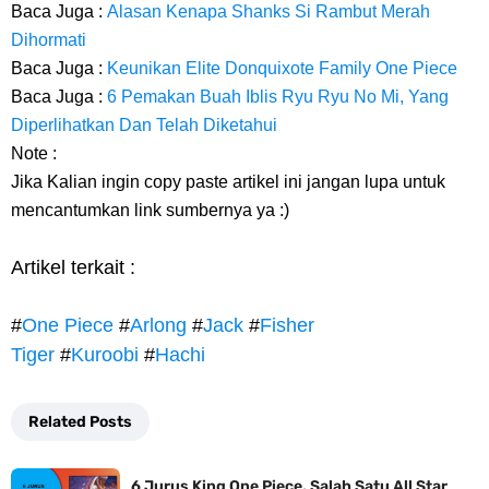
Baca Juga :
Alasan Kenapa Shanks Si Rambut Merah
Dihormati
Baca Juga :
Keunikan Elite Donquixote Family One Piece
Baca Juga :
6 Pemakan Buah Iblis Ryu Ryu No Mi, Yang
Diperlihatkan Dan Telah Diketahui
Note :
Jika Kalian ingin copy paste artikel ini jangan lupa untuk
mencantumkan link sumbernya ya :)
Artikel terkait :
#
One Piece
#
Arlong
#
Jack
#
Fisher
Tiger
#
Kuroobi
#
Hachi
Related Posts
6 Jurus King One Piece, Salah Satu All Star