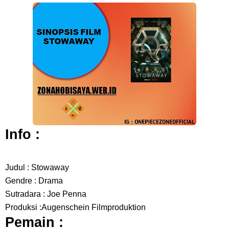
Profil Anwar Hafid, Politisi Yang Mernjadi Gubernur Provinsi Sulawesi
Tengah
Resep Pesmol Ikan Mas, Makanan Khas Sunda Dengan Rasa Yang
Enaknya Nagih
Arti Bendera Barbados, Negara Kepulauan Yang Terletak Di Kawasan
Info :
Karibia
Cara Daftar Danamon Mobile Banking, Mudah Banget Dan Lengkap
Judul : Stowaway
Gendre : Drama
Caranya Disini
Sutradara : Joe Penna
Produksi :Augenschein Filmproduktion
7 Fakta Elbaph One Piece, Menjadi Tempat Yang Sangat Ingin
Pemain :