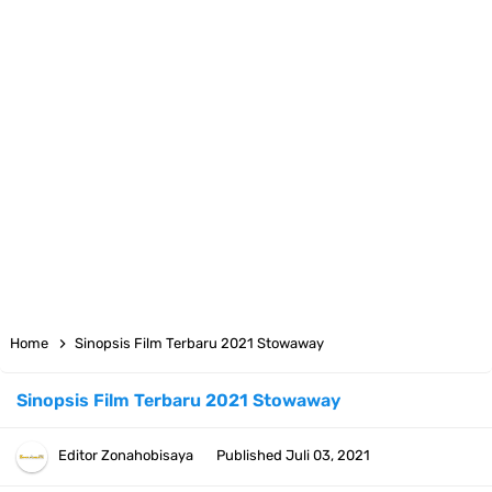
7 Fakta Yamato One Piece, Anak Kaido Yang Sangat Kagum Pada
Kozuki Oden
7 Satelit Buatan Pertama Di Dunia, Tongak Sejarah Imlu
Pengetahuan Manusia
Arti Bendera Moldova, Negara Tanpa Pantai Yang Pernah Jadi Bagian
Uni Soviet
Cara Daftar Telegram Di Laptop Atau Komputer Kalian Dengan
Home
Sinopsis Film Terbaru 2021 Stowaway
Sangat Mudah
Sinopsis Film Terbaru 2021 Stowaway
7 Fakta Franky One Piece, Pernah Dapat Tawaran Buah Iblis Mera
Editor
Zonahobisaya
Published
Juli 03, 2021
Mera No Mi