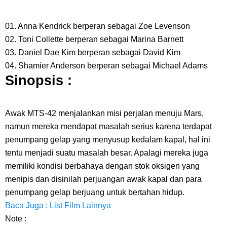
Dikunjungi Usopp
01. Anna Kendrick berperan sebagai Zoe Levenson
7 Fakta Ivankov One Piece, Orang Yang Mampu Menipu Sensor
02. Toni Collette berperan sebagai Marina Barnett
03. Daniel Dae Kim berperan sebagai David Kim
Wanita Milik Sanji
04. Shamier Anderson berperan sebagai Michael Adams
Sinopsis :
7 Klub Pertama Yang Menjuarai Liga Champions, Apa Klub Jagoan
Kamu Termasuk
Awak MTS-42 menjalankan misi perjalan menuju Mars,
namun mereka mendapat masalah serius karena terdapat
Arti Bendera Palau, Negara Kepulauan Yang Berada Di Kawasan
penumpang gelap yang menyusup kedalam kapal, hal ini
tentu menjadi suatu masalah besar. Apalagi mereka juga
Pasifik Barat
memiliki kondisi berbahaya dengan stok oksigen yang
Cara Membuat Linktree Instagram, Sangat Mudah Untuk Kamu
menipis dan disinilah perjuangan awak kapal dan para
penumpang gelap berjuang untuk bertahan hidup.
Lakukan Sendiri
Baca Juga : List Film Lainnya
Note :