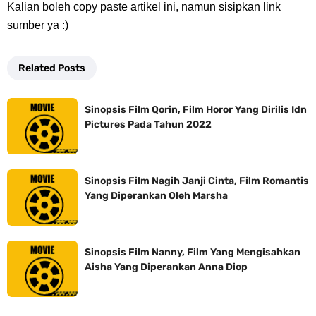
7 Fakta Gaban One Piece, Orang Yang Telah Memberikan Kunci Borgol
Kalian boleh copy paste artikel ini, namun sisipkan link
sumber ya :)
Milik Loki
Profil Slamet Rahardjo, Aktor Dengan Peran Penting Dalam Perfilman
Related Posts
Indonesia
Sinopsis Film Qorin, Film Horor Yang Dirilis Idn
Pictures Pada Tahun 2022
Resep Roti Panggang, Sangat Mudah Untuk Menjadi Cemilan
Bersama Keluarga
Sinopsis Film Nagih Janji Cinta, Film Romantis
Yang Diperankan Oleh Marsha
Arti Bendera Seychelles, Negara Kepulauan Yang Terletak Di
Samudra Hindia
Sinopsis Film Nanny, Film Yang Mengisahkan
Aisha Yang Diperankan Anna Diop
Cara Bayar Akulaku Lewat Gopay, Sangat Mudah Dan Tidak Ribet
Sama Sekali