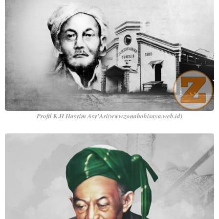
Profil K.H Hasyim Asy'Ari(www.zonahobisaya.web.id)