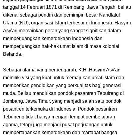
Indonesia
tanggal 14 Februari 1871 di Rembang, Jawa Tengah, beliau
dikenal sebagai pendiri dan pemimpin besar Nahdlatul
Resep Roti Panggang, Sangat Mudah Untuk Menjadi Cemilan
Ulama (NU), organisasi Islam terbesar di Indonesia. Hasyim
Asy'ari memainkan peran yang sangat signifikan dalam
Bersama Keluarga
memperjuangkan kemerdekaan Indonesia dan
memperjuangkan hak-hak umat Islam di masa kolonial
Arti Bendera Seychelles, Negara Kepulauan Yang Terletak Di
Belanda.
Samudra Hindia
Sebagai ulama yang berpengaruh, K.H. Hasyim Asy'ari
Cara Bayar Akulaku Lewat Gopay, Sangat Mudah Dan Tidak Ribet
memiliki visi yang kuat untuk memajukan umat Islam dan
memberikan pendidikan yang berkualitas bagi generasi
Sama Sekali
muda. Beliau mendirikan pondok pesantren Tebuireng di
Jombang, Jawa Timur, yang menjadi salah satu pondok
7 Fakta Queen One Piece, All Star Yang Jadi Penanggung Jawab
pesantren terkemuka di Indonesia. Pondok pesantren
Tebuireng tidak hanya menjadi tempat pembelajaran
Penjara Udon
agama, tetapi juga menjadi pusat perjuangan untuk
mempertahankan kemerdekaan dan martabat bangsa