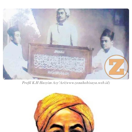
Profil K.H Hasyim Asy'Ari(www.zonahobisaya.web.id)