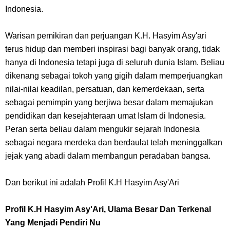
7 Fakta Brook One Piece, Mantan Kapten Yang Poster Bountynya
Indonesia.
Poster Konser
Warisan pemikiran dan perjuangan K.H. Hasyim Asy'ari
terus hidup dan memberi inspirasi bagi banyak orang, tidak
7 Kapal Pesiar Terberat Di Dunia, Simbol Ambisi Industri Pariwisata
hanya di Indonesia tetapi juga di seluruh dunia Islam. Beliau
Laut
dikenang sebagai tokoh yang gigih dalam memperjuangkan
nilai-nilai keadilan, persatuan, dan kemerdekaan, serta
Arti Bendera Yunani, Negara Yang Terkenal Salah Satu Pusat
sebagai pemimpin yang berjiwa besar dalam memajukan
pendidikan dan kesejahteraan umat Islam di Indonesia.
Peradaban Kuno
Peran serta beliau dalam mengukir sejarah Indonesia
sebagai negara merdeka dan berdaulat telah meninggalkan
Cara Pindahkan WA Dari Android Ke Iphone, Sangat Gampang Untuk
jejak yang abadi dalam membangun peradaban bangsa.
Kamu Lakukan
Dan berikut ini adalah Profil K.H Hasyim Asy'Ari
7 Fakta Big Mom One Piece, Yonko Yang Punya Bounty Yang Tinggi
Profil K.H Hasyim Asy'Ari, Ulama Besar Dan Terkenal
Sejak Muda
Yang Menjadi Pendiri Nu