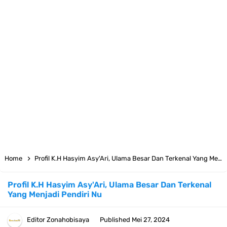
Resep Pesmol Ikan Mas, Makanan Khas Sunda Dengan Rasa Yang
Enaknya Nagih
Arti Bendera Barbados, Negara Kepulauan Yang Terletak Di Kawasan
Karibia
Cara Daftar Danamon Mobile Banking, Mudah Banget Dan Lengkap
Caranya Disini
7 Fakta Elbaph One Piece, Menjadi Tempat Yang Sangat Ingin
Home
Profil K.H Hasyim Asy'Ari, Ulama Besar Dan Terkenal Yang Menjadi Pendiri Nu
Dikunjungi Usopp
Profil K.H Hasyim Asy'Ari, Ulama Besar Dan Terkenal
Yang Menjadi Pendiri Nu
7 Fakta Ivankov One Piece, Orang Yang Mampu Menipu Sensor
Wanita Milik Sanji
Editor
Zonahobisaya
Published
Mei 27, 2024