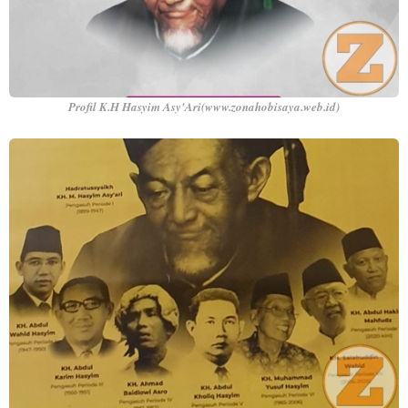
Profil K.H Hasyim Asy'Ari(www.zonahobisaya.web.id)