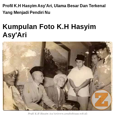
Profil K.H Hasyim Asy'Ari, Ulama Besar Dan Terkenal
Yang Menjadi Pendiri Nu
Kumpulan Foto K.H Hasyim
Asy'Ari
Profil K.H Hasyim Asy'Ari(www.zonahobisaya.web.id)