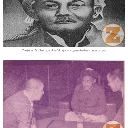
Profil K.H Hasyim Asy'Ari(www.zonahobisaya.web.id)