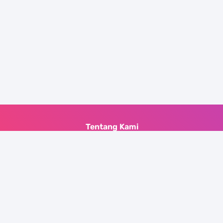
Tentang Kami
Zonahobisaya merupakan situs web yang
menyediakan banyak informasi menarik da
membuat kita lebih banyak tahu tentang
berbagai hal. Situs ini diperbarui setiap hari,
jangan lupa untuk mengunjungi daftar list 
yang telah disediakan.