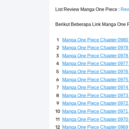
Resep Roti Panggang, Sangat Muda
List Review Manga One Piece :
Rev
Arti Bendera Seychelles, Negara Ke
Berikut Beberapa Link Manga One P
Cara Bayar Akulaku Lewat Gopay, S
Manga One Piece Chapter 0980
7 Fakta Queen One Piece, All Star
Manga One Piece Chapter 0979
Manga One Piece Chapter 0978
7 Fakta Brook One Piece, Mantan K
Manga One Piece Chapter 0977
7 Kapal Pesiar Terberat Di Dunia, Si
Manga One Piece Chapter 0976
Manga One Piece Chapter 0975
Arti Bendera Yunani, Negara Yang 
Manga One Piece Chapter 0974
Manga One Piece Chapter 0973
Cara Pindahkan WA Dari Android K
Manga One Piece Chapter 0972
Manga One Piece Chapter 0971
Manga One Piece Chapter 0970
Manga One Piece Chapter 0969