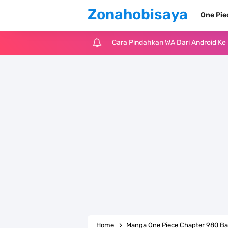
Zonahobisaya
One Pi
7 Fakta Big Mom One Piece, Yonko 
7 Fakta Yamato One Piece, Anak Ka
7 Satelit Buatan Pertama Di Dunia
Arti Bendera Moldova, Negara Tanpa
Cara Daftar Telegram Di Laptop At
7 Fakta Franky One Piece, Pernah D
Profil Anwar Hafid, Politisi Yang M
Resep Pesmol Ikan Mas, Makanan 
Home
Manga One Piece Chapter 980 Ba