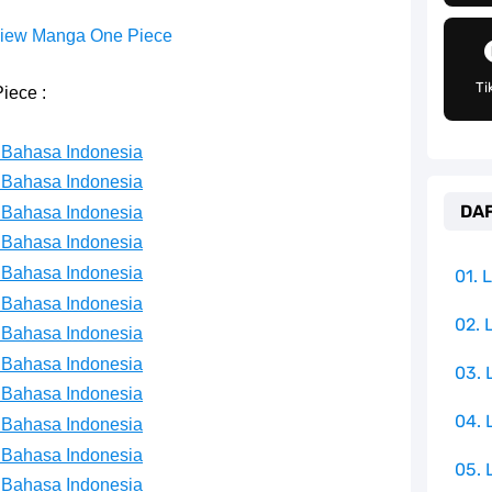
h Untuk Menjadi Cemilan Bersama Keluarga
iew Manga One Piece
pulauan Yang Terletak Di Samudra Hindia
Ti
iece :
angat Mudah Dan Tidak Ribet Sama Sekali
 Bahasa Indonesia
 Yang Jadi Penanggung Jawab Penjara Udon
 Bahasa Indonesia
DAF
 Bahasa Indonesia
apten Yang Poster Bountynya Poster Konser
 Bahasa Indonesia
mbol Ambisi Industri Pariwisata Laut
 Bahasa Indonesia
01.
 Bahasa Indonesia
Terkenal Salah Satu Pusat Peradaban Kuno
02. 
 Bahasa Indonesia
 Bahasa Indonesia
03.
e Iphone, Sangat Gampang Untuk Kamu Lakukan
 Bahasa Indonesia
04.
 Bahasa Indonesia
 Bahasa Indonesia
05. 
 Bahasa Indonesia