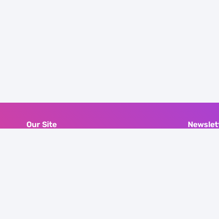
Our Site
Newslet
Contact Form
Subscribe 
n
Disclaimer
directly v
Privacy Policy
 jadi
Sitemap
konten
Terms of Service