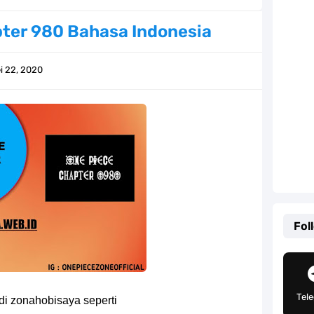
lauan Yang Terletak Di Kawasan Karibia
ter 980 Bahasa Indonesia
g, Mudah Banget Dan Lengkap Caranya Disini
i 22, 2020
Tempat Yang Sangat Ingin Dikunjungi Usopp
ang Mampu Menipu Sensor Wanita Milik Sanji
ga Champions, Apa Klub Jagoan Kamu Termasuk
an Yang Berada Di Kawasan Pasifik Barat
 Sangat Mudah Untuk Kamu Lakukan Sendiri
Fol
g Telah Memberikan Kunci Borgol Milik Loki
an Peran Penting Dalam Perfilman Indonesia
Tel
di zonahobisaya seperti