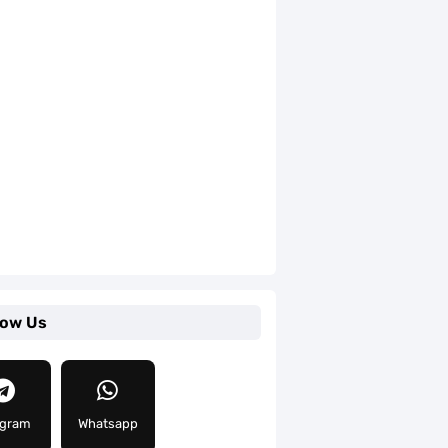
low Us
egram
Whatsapp