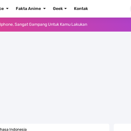
ece
Fakta Anime
Geek
Kontak
Yang Punya Bounty Yang Tinggi Sejak Muda
ido Yang Sangat Kagum Pada Kozuki Oden
, Tongak Sejarah Imlu Pengetahuan Manusia
 Pantai Yang Pernah Jadi Bagian Uni Soviet
au Komputer Kalian Dengan Sangat Mudah
apat Tawaran Buah Iblis Mera Mera No Mi
ernjadi Gubernur Provinsi Sulawesi Tengah
Khas Sunda Dengan Rasa Yang Enaknya Nagih
hasa Indonesia