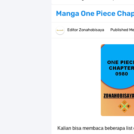
Arti Bendera Barbados, Negara Kepu
Manga One Piece Chap
Cara Daftar Danamon Mobile Bankin
Editor
Zonahobisaya
Published
Me
7 Fakta Elbaph One Piece, Menjadi 
7 Fakta Ivankov One Piece, Orang Y
7 Klub Pertama Yang Menjuarai Li
Arti Bendera Palau, Negara Kepulau
Cara Membuat Linktree Instagram,
7 Fakta Gaban One Piece, Orang Yan
Profil Slamet Rahardjo, Aktor Deng
Kalian bisa membaca beberapa list 