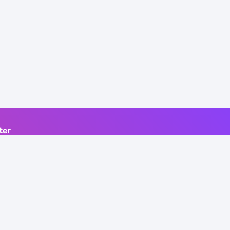
ter
to the latest articles from this blog
ia email.