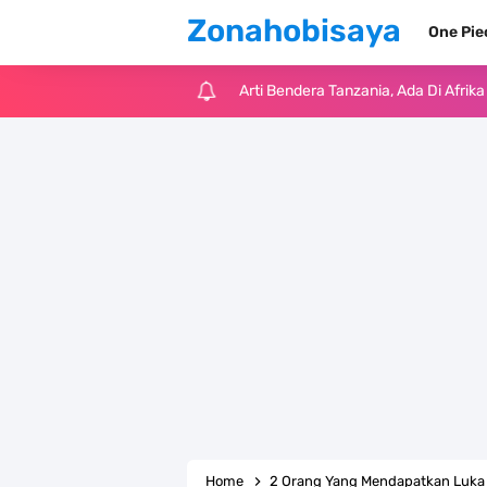
Zonahobisaya
One Pi
Cara Pindahkan WA Dari Android K
7 Fakta Big Mom One Piece, Yonko 
7 Fakta Yamato One Piece, Anak Ka
7 Satelit Buatan Pertama Di Dunia
Arti Bendera Moldova, Negara Tanpa
Cara Daftar Telegram Di Laptop At
7 Fakta Franky One Piece, Pernah D
Profil Anwar Hafid, Politisi Yang M
Home
2 Orang Yang Mendapatkan Luka 