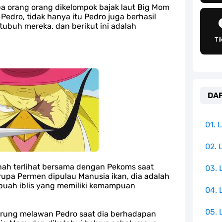
an Peran Penting Dalam Perfilman Indonesia
a orang orang dikelompok bajak laut Big Mom
dro, tidak hanya itu Pedro juga berhasil
ubuh mereka. dan berikut ini adalah
h Untuk Menjadi Cemilan Bersama Keluarga
Ti
pulauan Yang Terletak Di Samudra Hindia
angat Mudah Dan Tidak Ribet Sama Sekali
DAF
 Yang Jadi Penanggung Jawab Penjara Udon
apten Yang Poster Bountynya Poster Konser
01.
mbol Ambisi Industri Pariwisata Laut
02. 
nah terlihat bersama dengan Pekoms saat
03.
ika Dengan Bentang Alam Yang Sangat Beragam
upa Permen dipulau Manusia ikan, dia adalah
buah iblis yang memiliki kemampuan
04.
05. 
tarung melawan Pedro saat dia berhadapan