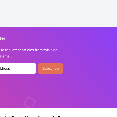
ter
to the latest articles from this blog
ia email.