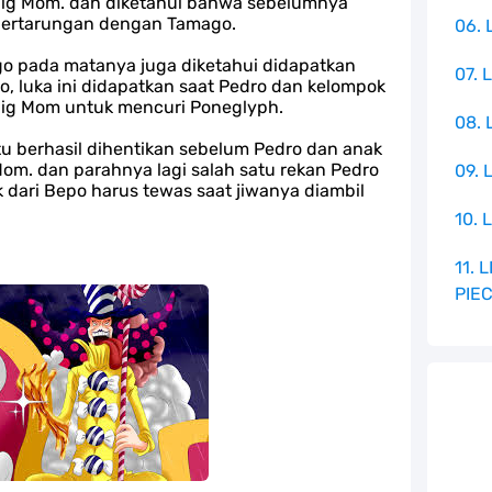
Big Mom. dan diketahui bahwa sebelumnya
 pertarungan dengan Tamago.
06. 
ago pada matanya juga diketahui didapatkan
07. 
, luka ini didapatkan saat Pedro dan kelompok
 Big Mom untuk mencuri Poneglyph.
08.
u berhasil dihentikan sebelum Pedro dan anak
Mom. dan parahnya lagi salah satu rekan Pedro
09. 
dari Bepo harus tewas saat jiwanya diambil
10. 
11.
PIE