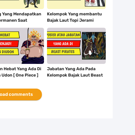
g Yang Mendapatkan
Kelompok Yang membantu
ermanen Saat
Bajak Laut Topi Jerami
 Pedro [ One Piece ]
Kabur Dari Wilayah Big Mom
[ One Piece ]
n Hebat Yang Ada Di
Jabatan Yang Ada Pada
 Udon [ One Piece ]
Kelompok Bajak Laut Beast
Dibawah Komando Kaido [
One Piece ]
oad comments