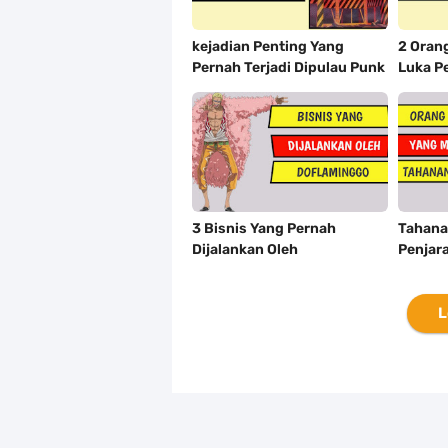
kejadian Penting Yang
2 Oran
Pernah Terjadi Dipulau Punk
Luka P
Hazard [ One Piece ]
Melawan
3 Bisnis Yang Pernah
Tahana
Dijalankan Oleh
Penjara
Doflaminggo [ One Piece ]
L