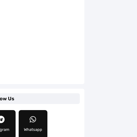
low Us
egram
Whatsapp