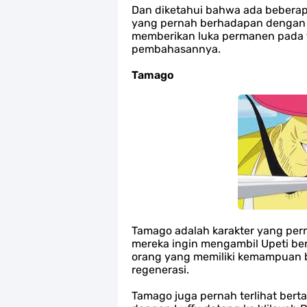
Profil Slamet Rahardjo, Aktor Deng
Dan diketahui bahwa ada beberap
yang pernah berhadapan dengan Pe
memberikan luka permanen pada t
Resep Roti Panggang, Sangat Muda
pembahasannya.
Arti Bendera Seychelles, Negara Ke
Tamago
Cara Bayar Akulaku Lewat Gopay, S
7 Fakta Queen One Piece, All Star
7 Fakta Brook One Piece, Mantan K
7 Kapal Pesiar Terberat Di Dunia, Si
Tamago adalah karakter yang per
Arti Bendera Tanzania, Ada Di Afr
mereka ingin mengambil Upeti ber
orang yang memiliki kemampuan 
regenerasi.
Tamago juga pernah terlihat ber