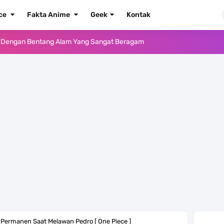
ece
Fakta Anime
Geek
Kontak
e Iphone, Sangat Gampang Untuk Kamu Lakukan
Yang Punya Bounty Yang Tinggi Sejak Muda
ido Yang Sangat Kagum Pada Kozuki Oden
, Tongak Sejarah Imlu Pengetahuan Manusia
 Pantai Yang Pernah Jadi Bagian Uni Soviet
au Komputer Kalian Dengan Sangat Mudah
apat Tawaran Buah Iblis Mera Mera No Mi
ernjadi Gubernur Provinsi Sulawesi Tengah
Permanen Saat Melawan Pedro [ One Piece ]