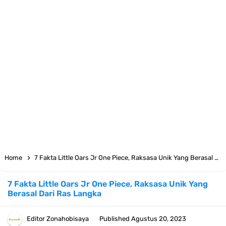
7 Satelit Buatan Pertama Di Dunia, Tongak Sejarah Imlu
Pengetahuan Manusia
Arti Bendera Moldova, Negara Tanpa Pantai Yang Pernah Jadi Bagian
Uni Soviet
Cara Daftar Telegram Di Laptop Atau Komputer Kalian Dengan
Sangat Mudah
7 Fakta Franky One Piece, Pernah Dapat Tawaran Buah Iblis Mera
Home
7 Fakta Little Oars Jr One Piece, Raksasa Unik Yang Berasal Dari Ras Langka
Mera No Mi
7 Fakta Little Oars Jr One Piece, Raksasa Unik Yang
Berasal Dari Ras Langka
Profil Anwar Hafid, Politisi Yang Mernjadi Gubernur Provinsi Sulawesi
Tengah
Editor
Zonahobisaya
Published
Agustus 20, 2023