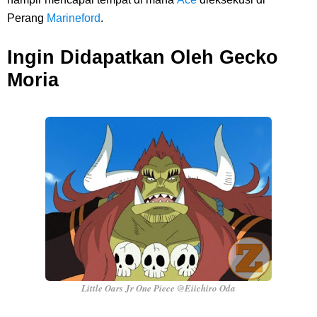
Perang
Marineford
.
Ingin Didapatkan Oleh Gecko
Moria
Little Oars Jr One Piece @Eiichiro Oda