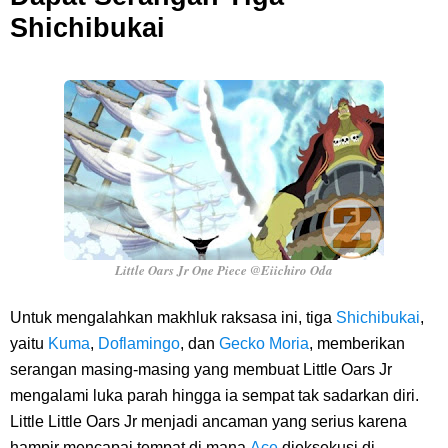
Shichibukai
Little Oars Jr One Piece @Eiichiro Oda
Untuk mengalahkan makhluk raksasa ini, tiga
Shichibukai
,
yaitu
Kuma
,
Doflamingo
, dan
Gecko Moria
, memberikan
serangan masing-masing yang membuat Little Oars Jr
mengalami luka parah hingga ia sempat tak sadarkan diri.
Little Little Oars Jr menjadi ancaman yang serius karena
hampir mencapai tempat di mana
Ace
dieksekusi di