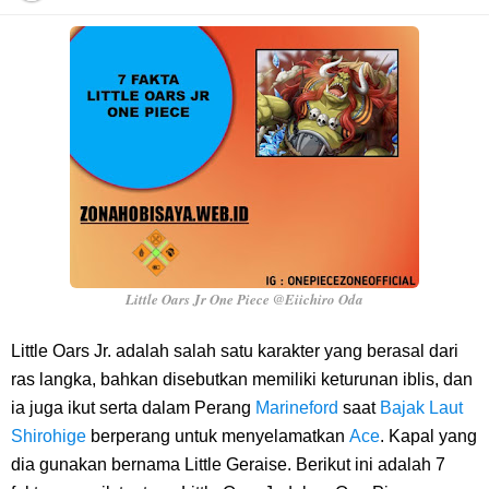
Resep Pesmol Ikan Mas, Makanan Khas Sunda Dengan Rasa Yang
Enaknya Nagih
Arti Bendera Barbados, Negara Kepulauan Yang Terletak Di Kawasan
Karibia
Cara Daftar Danamon Mobile Banking, Mudah Banget Dan Lengkap
Caranya Disini
Little Oars Jr One Piece @Eiichiro Oda
7 Fakta Elbaph One Piece, Menjadi Tempat Yang Sangat Ingin
Little Oars Jr. adalah salah satu karakter yang berasal dari
ras langka, bahkan disebutkan memiliki keturunan iblis, dan
Dikunjungi Usopp
ia juga ikut serta dalam Perang
Marineford
saat
Bajak Laut
Shirohige
berperang untuk menyelamatkan
Ace
. Kapal yang
7 Fakta Ivankov One Piece, Orang Yang Mampu Menipu Sensor
dia gunakan bernama Little Geraise. Berikut ini adalah 7