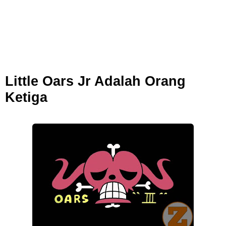
7 Fakta Brook One Piece, Mantan Kapten Yang Poster Bountynya
Poster Konser
7 Kapal Pesiar Terberat Di Dunia, Simbol Ambisi Industri Pariwisata
Little Oars Jr Adalah Orang
Laut
Ketiga
Arti Bendera Tanzania, Ada Di Afrika Dengan Bentang Alam Yang
Sangat Beragam
Friday, 7 August