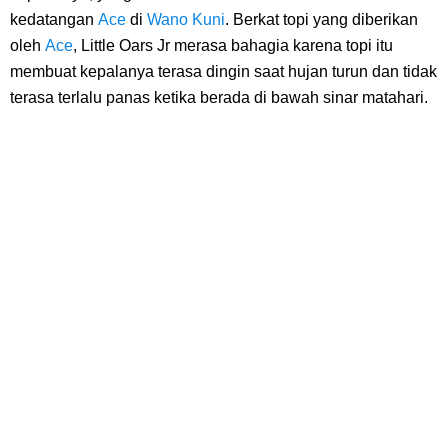
Profil Slamet Rahardjo, Aktor Dengan Peran Penting Dalam Perfilman
kedatangan
Ace
di
Wano Kuni
. Berkat topi yang diberikan
oleh
Ace
, Little Oars Jr merasa bahagia karena topi itu
Indonesia
membuat kepalanya terasa dingin saat hujan turun dan tidak
Resep Roti Panggang, Sangat Mudah Untuk Menjadi Cemilan
terasa terlalu panas ketika berada di bawah sinar matahari.
Bersama Keluarga
Arti Bendera Seychelles, Negara Kepulauan Yang Terletak Di
Samudra Hindia
Cara Bayar Akulaku Lewat Gopay, Sangat Mudah Dan Tidak Ribet
Sama Sekali
7 Fakta Queen One Piece, All Star Yang Jadi Penanggung Jawab
Penjara Udon