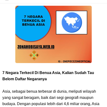
7 Fakta Franky One Piece, Pernah Dapat Tawaran Buah Iblis Mera
Mera No Mi
Profil Anwar Hafid, Politisi Yang Mernjadi Gubernur Provinsi Sulawesi
Tengah
Resep Pesmol Ikan Mas, Makanan Khas Sunda Dengan Rasa Yang
Enaknya Nagih
7 Negara Terkecil Di Benua Asia, Kalian Sudah Tau
Arti Bendera Barbados, Negara Kepulauan Yang Terletak Di Kawasan
Belom Daftar Negaranya
Karibia
Asia, sebagai benua terbesar di dunia, meliputi wilayah
yang sangat beragam, baik dari segi geografi maupun
Cara Daftar Danamon Mobile Banking, Mudah Banget Dan Lengkap
budaya. Dengan populasi lebih dari 4,6 miliar orang, Asia