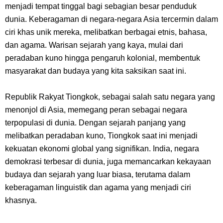
menjadi tempat tinggal bagi sebagian besar penduduk
Caranya Disini
dunia. Keberagaman di negara-negara Asia tercermin dalam
ciri khas unik mereka, melibatkan berbagai etnis, bahasa,
7 Fakta Elbaph One Piece, Menjadi Tempat Yang Sangat Ingin
dan agama. Warisan sejarah yang kaya, mulai dari
Dikunjungi Usopp
peradaban kuno hingga pengaruh kolonial, membentuk
masyarakat dan budaya yang kita saksikan saat ini.
7 Fakta Ivankov One Piece, Orang Yang Mampu Menipu Sensor
Republik Rakyat Tiongkok, sebagai salah satu negara yang
Wanita Milik Sanji
menonjol di Asia, memegang peran sebagai negara
terpopulasi di dunia. Dengan sejarah panjang yang
7 Klub Pertama Yang Menjuarai Liga Champions, Apa Klub Jagoan
melibatkan peradaban kuno, Tiongkok saat ini menjadi
kekuatan ekonomi global yang signifikan. India, negara
Kamu Termasuk
demokrasi terbesar di dunia, juga memancarkan kekayaan
budaya dan sejarah yang luar biasa, terutama dalam
Arti Bendera Palau, Negara Kepulauan Yang Berada Di Kawasan
keberagaman linguistik dan agama yang menjadi ciri
Pasifik Barat
khasnya.