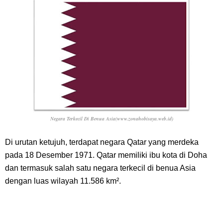
Cara Bayar Akulaku Lewat Gopay, Sangat Mudah Dan Tidak Ribet
Sama Sekali
7 Fakta Queen One Piece, All Star Yang Jadi Penanggung Jawab
Penjara Udon
Profil Washifa Assegaf, Pemeran Aurel Pada Sinetron Merangkai
Negara Terkecil Di Benua Asia(www.zonahobisaya.web.id)
Kisah Indah
Di urutan ketujuh, terdapat negara Qatar yang merdeka
pada 18 Desember 1971. Qatar memiliki ibu kota di Doha
Sunday, 9 August
dan termasuk salah satu negara terkecil di benua Asia
dengan luas wilayah 11.586 km².