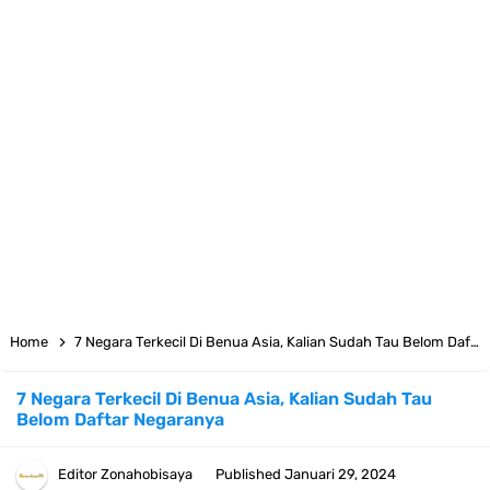
7 Fakta Big Mom One Piece, Yonko Yang Punya Bounty Yang Tinggi
Sejak Muda
7 Fakta Yamato One Piece, Anak Kaido Yang Sangat Kagum Pada
Kozuki Oden
7 Satelit Buatan Pertama Di Dunia, Tongak Sejarah Imlu
Pengetahuan Manusia
Arti Bendera Moldova, Negara Tanpa Pantai Yang Pernah Jadi Bagian
Home
7 Negara Terkecil Di Benua Asia, Kalian Sudah Tau Belom Daftar Negaranya
Uni Soviet
7 Negara Terkecil Di Benua Asia, Kalian Sudah Tau
Belom Daftar Negaranya
Cara Daftar Telegram Di Laptop Atau Komputer Kalian Dengan
Sangat Mudah
Editor
Zonahobisaya
Published
Januari 29, 2024