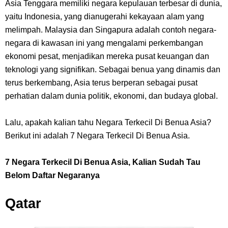
Cara Membuat Linktree Instagram, Sangat Mudah Untuk Kamu
Asia Tenggara memiliki negara kepulauan terbesar di dunia,
yaitu Indonesia, yang dianugerahi kekayaan alam yang
Lakukan Sendiri
melimpah. Malaysia dan Singapura adalah contoh negara-
negara di kawasan ini yang mengalami perkembangan
7 Fakta Gaban One Piece, Orang Yang Telah Memberikan Kunci Borgol
ekonomi pesat, menjadikan mereka pusat keuangan dan
teknologi yang signifikan. Sebagai benua yang dinamis dan
Milik Loki
terus berkembang, Asia terus berperan sebagai pusat
perhatian dalam dunia politik, ekonomi, dan budaya global.
Profil Slamet Rahardjo, Aktor Dengan Peran Penting Dalam Perfilman
Lalu, apakah kalian tahu Negara Terkecil Di Benua Asia?
Indonesia
Berikut ini adalah 7 Negara Terkecil Di Benua Asia.
Resep Roti Panggang, Sangat Mudah Untuk Menjadi Cemilan
7 Negara Terkecil Di Benua Asia, Kalian Sudah Tau
Bersama Keluarga
Belom Daftar Negaranya
Arti Bendera Seychelles, Negara Kepulauan Yang Terletak Di
Qatar
Samudra Hindia