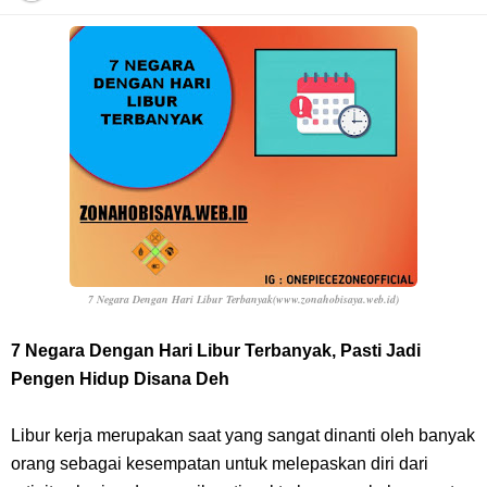
Resep Pesmol Ikan Mas, Makanan Khas Sunda Dengan Rasa Yang
Enaknya Nagih
Arti Bendera Barbados, Negara Kepulauan Yang Terletak Di Kawasan
Karibia
Cara Daftar Danamon Mobile Banking, Mudah Banget Dan Lengkap
Caranya Disini
7 Negara Dengan Hari Libur Terbanyak(www.zonahobisaya.web.id)
7 Fakta Elbaph One Piece, Menjadi Tempat Yang Sangat Ingin
7 Negara Dengan Hari Libur Terbanyak, Pasti Jadi
Pengen Hidup Disana Deh
Dikunjungi Usopp
Libur kerja merupakan saat yang sangat dinanti oleh banyak
7 Fakta Ivankov One Piece, Orang Yang Mampu Menipu Sensor
orang sebagai kesempatan untuk melepaskan diri dari