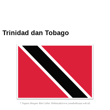
Trinidad dan Tobago
7 Negara Dengan Hari Libur Terbanyak(www.zonahobisaya.web.id)