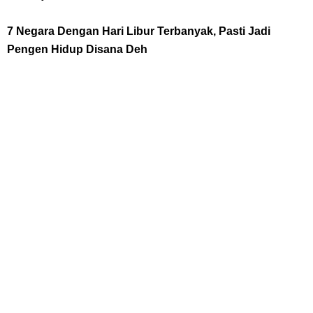
7 Fakta Brook One Piece, Mantan Kapten Yang Poster Bountynya
7 Negara Dengan Hari Libur Terbanyak, Pasti Jadi
Pengen Hidup Disana Deh
Poster Konser
7 Kapal Pesiar Terberat Di Dunia, Simbol Ambisi Industri Pariwisata
Laut
Arti Bendera Tanzania, Ada Di Afrika Dengan Bentang Alam Yang
Sangat Beragam
Friday, 7 August