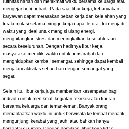
rutinitas harian dan menikmati waktu bersama keluarga atau
Wanita Milik Sanji
mengejar hobi pribadi. Pada saat libur kerja, kebanyakan
karyawan dapat merasakan beban kerja dan kelelahan yang
7 Klub Pertama Yang Menjuarai Liga Champions, Apa Klub Jagoan
terakumulasi selama minggu kerja dapat terurai. Ini menjadi
waktu yang ideal untuk mengisi ulang energi,
Kamu Termasuk
menghilangkan stres, dan meningkatkan kesejahteraan
secara keseluruhan. Dengan hadirnya libur kerja,
Arti Bendera Palau, Negara Kepulauan Yang Berada Di Kawasan
masyarakat memiliki waktu untuk beristirahat dan
Pasifik Barat
menghidupkan kembali semangat, sehingga dapat kembali
menjalani aktivitas sehari-hari dengan semangat yang
Cara Membuat Linktree Instagram, Sangat Mudah Untuk Kamu
segar.
Lakukan Sendiri
Selain itu, libur kerja juga memberikan kesempatan bagi
individu untuk menikmati kegiatan rekreasi atau liburan
7 Fakta Gaban One Piece, Orang Yang Telah Memberikan Kunci Borgol
bersama keluarga dan teman-teman. Banyak orang
memanfaatkan waktu ini untuk berwisata ke tempat menarik,
Milik Loki
mengunjungi kerabat yang jauh, atau bahkan hanya
bersantai di rumah. Dengan demikian, libur kerja tidak