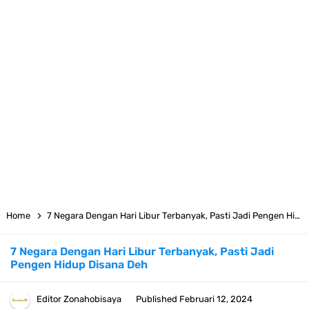
7 Satelit Buatan Pertama Di Dunia, Tongak Sejarah Imlu
Pengetahuan Manusia
Arti Bendera Moldova, Negara Tanpa Pantai Yang Pernah Jadi Bagian
Uni Soviet
Cara Daftar Telegram Di Laptop Atau Komputer Kalian Dengan
Sangat Mudah
7 Fakta Franky One Piece, Pernah Dapat Tawaran Buah Iblis Mera
Home
7 Negara Dengan Hari Libur Terbanyak, Pasti Jadi Pengen Hidup Disana Deh
Mera No Mi
7 Negara Dengan Hari Libur Terbanyak, Pasti Jadi
Pengen Hidup Disana Deh
Profil Anwar Hafid, Politisi Yang Mernjadi Gubernur Provinsi Sulawesi
Tengah
Editor
Zonahobisaya
Published
Februari 12, 2024