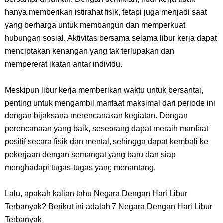
Profil Slamet Rahardjo, Aktor Dengan Peran Penting Dalam Perfilman
hanya memberikan istirahat fisik, tetapi juga menjadi saat
Indonesia
yang berharga untuk membangun dan memperkuat
hubungan sosial. Aktivitas bersama selama libur kerja dapat
Resep Roti Panggang, Sangat Mudah Untuk Menjadi Cemilan
menciptakan kenangan yang tak terlupakan dan
mempererat ikatan antar individu.
Bersama Keluarga
Meskipun libur kerja memberikan waktu untuk bersantai,
Arti Bendera Seychelles, Negara Kepulauan Yang Terletak Di
penting untuk mengambil manfaat maksimal dari periode ini
dengan bijaksana merencanakan kegiatan. Dengan
Samudra Hindia
perencanaan yang baik, seseorang dapat meraih manfaat
positif secara fisik dan mental, sehingga dapat kembali ke
Cara Bayar Akulaku Lewat Gopay, Sangat Mudah Dan Tidak Ribet
pekerjaan dengan semangat yang baru dan siap
menghadapi tugas-tugas yang menantang.
Sama Sekali
7 Fakta Queen One Piece, All Star Yang Jadi Penanggung Jawab
Lalu, apakah kalian tahu Negara Dengan Hari Libur
Terbanyak? Berikut ini adalah 7 Negara Dengan Hari Libur
Penjara Udon
Terbanyak