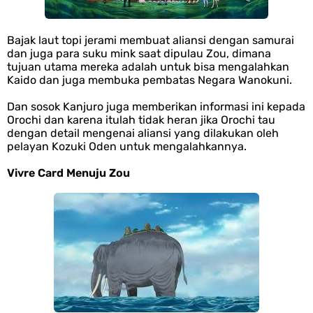
Profil Slamet Rahardjo, Aktor Dengan Peran Penting Dalam Perfilman
Indonesia
Bajak laut topi jerami membuat aliansi dengan samurai
dan juga para suku mink saat dipulau Zou, dimana
tujuan utama mereka adalah untuk bisa mengalahkan
Resep Roti Panggang, Sangat Mudah Untuk Menjadi Cemilan
Kaido dan juga membuka pembatas Negara Wanokuni.
Bersama Keluarga
Dan sosok Kanjuro juga memberikan informasi ini kepada
Orochi dan karena itulah tidak heran jika Orochi tau
dengan detail mengenai aliansi yang dilakukan oleh
Arti Bendera Seychelles, Negara Kepulauan Yang Terletak Di
pelayan Kozuki Oden untuk mengalahkannya.
Samudra Hindia
Vivre Card Menuju Zou
Cara Bayar Akulaku Lewat Gopay, Sangat Mudah Dan Tidak Ribet
Sama Sekali
7 Fakta Queen One Piece, All Star Yang Jadi Penanggung Jawab
Penjara Udon