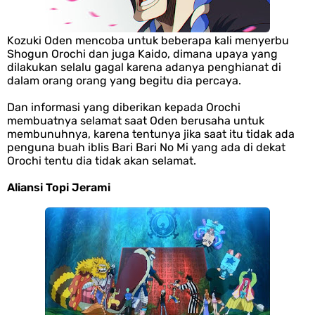
Wanita Milik Sanji
Kozuki Oden mencoba untuk beberapa kali menyerbu
7 Klub Pertama Yang Menjuarai Liga Champions, Apa Klub Jagoan
Shogun Orochi dan juga Kaido, dimana upaya yang
dilakukan selalu gagal karena adanya penghianat di
Kamu Termasuk
dalam orang orang yang begitu dia percaya.
Dan informasi yang diberikan kepada Orochi
Arti Bendera Palau, Negara Kepulauan Yang Berada Di Kawasan
membuatnya selamat saat Oden berusaha untuk
membunuhnya, karena tentunya jika saat itu tidak ada
penguna buah iblis Bari Bari No Mi yang ada di dekat
Pasifik Barat
Orochi tentu dia tidak akan selamat.
Cara Membuat Linktree Instagram, Sangat Mudah Untuk Kamu
Aliansi Topi Jerami
Lakukan Sendiri
7 Fakta Gaban One Piece, Orang Yang Telah Memberikan Kunci Borgol
Milik Loki