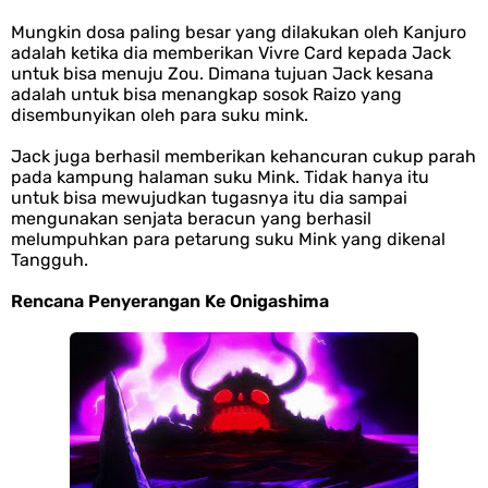
Mungkin dosa paling besar yang dilakukan oleh Kanjuro
7 Fakta Brook One Piece, Mantan Kapten Yang Poster Bountynya
adalah ketika dia memberikan Vivre Card kepada Jack
untuk bisa menuju Zou. Dimana tujuan Jack kesana
Poster Konser
adalah untuk bisa menangkap sosok Raizo yang
disembunyikan oleh para suku mink.
7 Kapal Pesiar Terberat Di Dunia, Simbol Ambisi Industri Pariwisata
Jack juga berhasil memberikan kehancuran cukup parah
pada kampung halaman suku Mink. Tidak hanya itu
Laut
untuk bisa mewujudkan tugasnya itu dia sampai
mengunakan senjata beracun yang berhasil
melumpuhkan para petarung suku Mink yang dikenal
Arti Bendera Tanzania, Ada Di Afrika Dengan Bentang Alam Yang
Tangguh.
Sangat Beragam
Rencana Penyerangan Ke Onigashima
Friday, 7 August