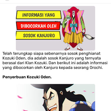
Resep Pesmol Ikan Mas, Makanan Khas Sunda Dengan Rasa Yang
Enaknya Nagih
Arti Bendera Barbados, Negara Kepulauan Yang Terletak Di Kawasan
Karibia
Telah terungkap siapa sebenarnya sosok penghianat
Cara Daftar Danamon Mobile Banking, Mudah Banget Dan Lengkap
Kozuki Oden, dia adalah sosok Kanjuro yang ternyata
berasal dari Klan Kozuki. Dan berikut ini adalah informasi
yang dibocorkan oleh Kanjuro kepada seorang Orochi.
Caranya Disini
Penyerbuan Kozuki Oden.
7 Fakta Elbaph One Piece, Menjadi Tempat Yang Sangat Ingin
Dikunjungi Usopp
7 Fakta Ivankov One Piece, Orang Yang Mampu Menipu Sensor