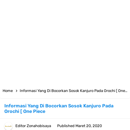
7 Satelit Buatan Pertama Di Dunia, Tongak Sejarah Imlu
Pengetahuan Manusia
Arti Bendera Moldova, Negara Tanpa Pantai Yang Pernah Jadi Bagian
Uni Soviet
Cara Daftar Telegram Di Laptop Atau Komputer Kalian Dengan
Sangat Mudah
7 Fakta Franky One Piece, Pernah Dapat Tawaran Buah Iblis Mera
Home
Informasi Yang Di Bocorkan Sosok Kanjuro Pada Orochi [ One Piece
Mera No Mi
Informasi Yang Di Bocorkan Sosok Kanjuro Pada
Orochi [ One Piece
Profil Anwar Hafid, Politisi Yang Mernjadi Gubernur Provinsi Sulawesi
Tengah
Editor
Zonahobisaya
Published
Maret 20, 2020