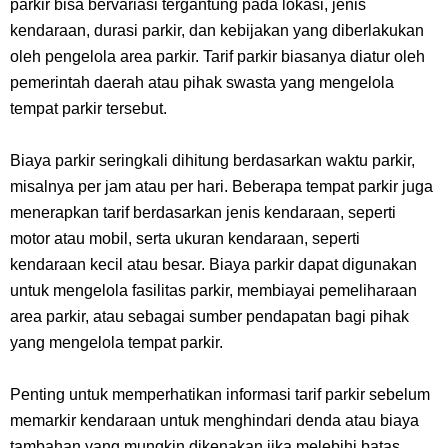
parkir bisa bervariasi tergantung pada lokasi, jenis
Caranya Disini
kendaraan, durasi parkir, dan kebijakan yang diberlakukan
oleh pengelola area parkir. Tarif parkir biasanya diatur oleh
7 Fakta Elbaph One Piece, Menjadi Tempat Yang Sangat Ingin
pemerintah daerah atau pihak swasta yang mengelola
tempat parkir tersebut.
Dikunjungi Usopp
Biaya parkir seringkali dihitung berdasarkan waktu parkir,
7 Fakta Ivankov One Piece, Orang Yang Mampu Menipu Sensor
misalnya per jam atau per hari. Beberapa tempat parkir juga
Wanita Milik Sanji
menerapkan tarif berdasarkan jenis kendaraan, seperti
motor atau mobil, serta ukuran kendaraan, seperti
7 Klub Pertama Yang Menjuarai Liga Champions, Apa Klub Jagoan
kendaraan kecil atau besar. Biaya parkir dapat digunakan
untuk mengelola fasilitas parkir, membiayai pemeliharaan
Kamu Termasuk
area parkir, atau sebagai sumber pendapatan bagi pihak
yang mengelola tempat parkir.
Arti Bendera Palau, Negara Kepulauan Yang Berada Di Kawasan
Penting untuk memperhatikan informasi tarif parkir sebelum
Pasifik Barat
memarkir kendaraan untuk menghindari denda atau biaya
tambahan yang mungkin dikenakan jika melebihi batas