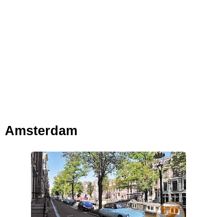
Cara Bayar Akulaku Lewat Gopay, Sangat Mudah Dan Tidak Ribet
Sama Sekali
7 Fakta Queen One Piece, All Star Yang Jadi Penanggung Jawab
Penjara Udon
Profil Washifa Assegaf, Pemeran Aurel Pada Sinetron Merangkai
Amsterdam
Kisah Indah
Sunday, 9 August