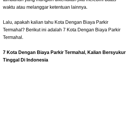
Cara Membuat Linktree Instagram, Sangat Mudah Untuk Kamu
waktu atau melanggar ketentuan lainnya.
Lakukan Sendiri
Lalu, apakah kalian tahu Kota Dengan Biaya Parkir
7 Fakta Gaban One Piece, Orang Yang Telah Memberikan Kunci Borgol
Termahal? Berikut ini adalah 7 Kota Dengan Biaya Parkir
Termahal.
Milik Loki
7 Kota Dengan Biaya Parkir Termahal, Kalian Bersyukur
Profil Slamet Rahardjo, Aktor Dengan Peran Penting Dalam Perfilman
Tinggal Di Indonesia
Indonesia
Resep Roti Panggang, Sangat Mudah Untuk Menjadi Cemilan
Bersama Keluarga
Arti Bendera Seychelles, Negara Kepulauan Yang Terletak Di
Samudra Hindia