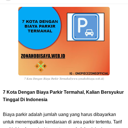
7 Fakta Franky One Piece, Pernah Dapat Tawaran Buah Iblis Mera
Mera No Mi
Profil Anwar Hafid, Politisi Yang Mernjadi Gubernur Provinsi Sulawesi
Tengah
Resep Pesmol Ikan Mas, Makanan Khas Sunda Dengan Rasa Yang
Enaknya Nagih
7 Kota Dengan Biaya Parkir Termahal(www.zonahobisaya.web.id)
Arti Bendera Barbados, Negara Kepulauan Yang Terletak Di Kawasan
7 Kota Dengan Biaya Parkir Termahal, Kalian Bersyukur
Tinggal Di Indonesia
Karibia
Biaya parkir adalah jumlah uang yang harus dibayarkan
Cara Daftar Danamon Mobile Banking, Mudah Banget Dan Lengkap
untuk menempatkan kendaraan di area parkir tertentu. Tarif