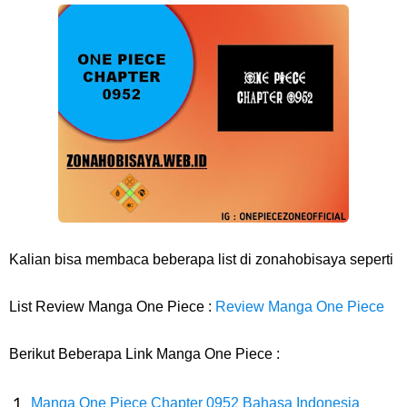
Profil Anwar Hafid, Politisi Yang Mernjadi Gubernur Provinsi Sulawesi
Tengah
Resep Pesmol Ikan Mas, Makanan Khas Sunda Dengan Rasa Yang
Enaknya Nagih
Arti Bendera Barbados, Negara Kepulauan Yang Terletak Di Kawasan
Karibia
Kalian bisa membaca beberapa list di zonahobisaya seperti
Cara Daftar Danamon Mobile Banking, Mudah Banget Dan Lengkap
List Review Manga One Piece :
Review Manga One Piece
Caranya Disini
Berikut Beberapa Link Manga One Piece :
7 Fakta Elbaph One Piece, Menjadi Tempat Yang Sangat Ingin
Manga One Piece Chapter 0952 Bahasa Indonesia