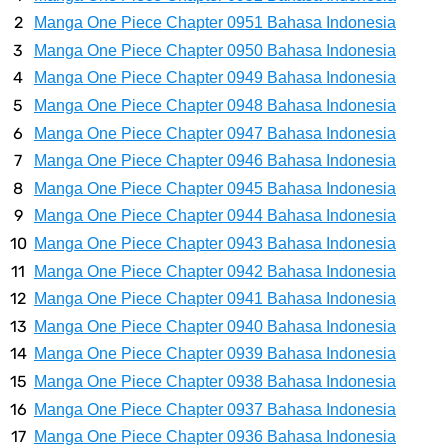
Dikunjungi Usopp
Manga One Piece Chapter 0951 Bahasa Indonesia
Manga One Piece Chapter 0950 Bahasa Indonesia
7 Fakta Ivankov One Piece, Orang Yang Mampu Menipu Sensor
Manga One Piece Chapter 0949 Bahasa Indonesia
Manga One Piece Chapter 0948 Bahasa Indonesia
Wanita Milik Sanji
Manga One Piece Chapter 0947 Bahasa Indonesia
7 Klub Pertama Yang Menjuarai Liga Champions, Apa Klub Jagoan
Manga One Piece Chapter 0946 Bahasa Indonesia
Manga One Piece Chapter 0945 Bahasa Indonesia
Kamu Termasuk
Manga One Piece Chapter 0944 Bahasa Indonesia
Manga One Piece Chapter 0943 Bahasa Indonesia
Arti Bendera Palau, Negara Kepulauan Yang Berada Di Kawasan
Manga One Piece Chapter 0942 Bahasa Indonesia
Manga One Piece Chapter 0941 Bahasa Indonesia
Pasifik Barat
Manga One Piece Chapter 0940 Bahasa Indonesia
Cara Membuat Linktree Instagram, Sangat Mudah Untuk Kamu
Manga One Piece Chapter 0939 Bahasa Indonesia
Manga One Piece Chapter 0938 Bahasa Indonesia
Lakukan Sendiri
Manga One Piece Chapter 0937 Bahasa Indonesia
Manga One Piece Chapter 0936 Bahasa Indonesia