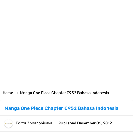
7 Fakta Yamato One Piece, Anak Kaido Yang Sangat Kagum Pada
Kozuki Oden
7 Satelit Buatan Pertama Di Dunia, Tongak Sejarah Imlu
Pengetahuan Manusia
Arti Bendera Moldova, Negara Tanpa Pantai Yang Pernah Jadi Bagian
Uni Soviet
Cara Daftar Telegram Di Laptop Atau Komputer Kalian Dengan
Home
Manga One Piece Chapter 0952 Bahasa Indonesia
Sangat Mudah
Manga One Piece Chapter 0952 Bahasa Indonesia
7 Fakta Franky One Piece, Pernah Dapat Tawaran Buah Iblis Mera
Editor
Zonahobisaya
Published
Desember 06, 2019
Mera No Mi