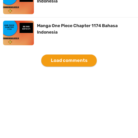
Indonesia
7 Fakta Queen One Piece, All Star Yang Jadi Penanggung Jawab
Penjara Udon
Manga One Piece Chapter 1174 Bahasa
Indonesia
7 Fakta Brook One Piece, Mantan Kapten Yang Poster Bountynya
Poster Konser
Load comments
Resep Martabak Manis, Cemilan Enak Yang Memiliki Nama Lain
Terang Bulan
Saturday, 8 August