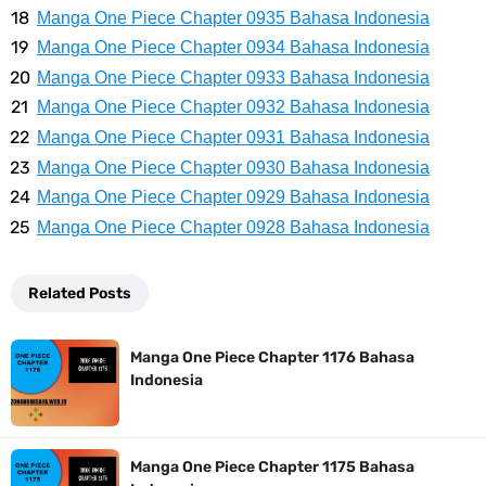
7 Fakta Gaban One Piece, Orang Yang Telah Memberikan Kunci Borgol
Manga One Piece Chapter 0935 Bahasa Indonesia
Manga One Piece Chapter 0934 Bahasa Indonesia
Milik Loki
Manga One Piece Chapter 0933 Bahasa Indonesia
Profil Slamet Rahardjo, Aktor Dengan Peran Penting Dalam Perfilman
Manga One Piece Chapter 0932 Bahasa Indonesia
Manga One Piece Chapter 0931 Bahasa Indonesia
Indonesia
Manga One Piece Chapter 0930 Bahasa Indonesia
Manga One Piece Chapter 0929 Bahasa Indonesia
Resep Roti Panggang, Sangat Mudah Untuk Menjadi Cemilan
Manga One Piece Chapter 0928 Bahasa Indonesia
Bersama Keluarga
Related Posts
Arti Bendera Seychelles, Negara Kepulauan Yang Terletak Di
Manga One Piece Chapter 1176 Bahasa
Samudra Hindia
Indonesia
Cara Bayar Akulaku Lewat Gopay, Sangat Mudah Dan Tidak Ribet
Manga One Piece Chapter 1175 Bahasa
Sama Sekali