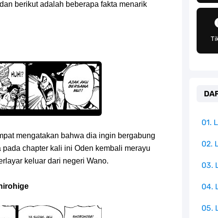
h Untuk Menjadi Cemilan Bersama Keluarga
 dan berikut adalah beberapa fakta menarik
pulauan Yang Terletak Di Samudra Hindia
Ti
angat Mudah Dan Tidak Ribet Sama Sekali
 Yang Jadi Penanggung Jawab Penjara Udon
DAF
apten Yang Poster Bountynya Poster Konser
mbol Ambisi Industri Pariwisata Laut
01.
pat mengatakan bahwa dia ingin bergabung
ika Dengan Bentang Alam Yang Sangat Beragam
02. 
a pada chapter kali ini Oden kembali merayu
layar keluar dari negeri Wano.
03.
e Iphone, Sangat Gampang Untuk Kamu Lakukan
hirohige
04.
05. 