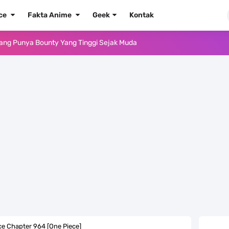
ece
Fakta Anime
Geek
Kontak
Yang Punya Bounty Yang Tinggi Sejak Muda
ido Yang Sangat Kagum Pada Kozuki Oden
, Tongak Sejarah Imlu Pengetahuan Manusia
 Pantai Yang Pernah Jadi Bagian Uni Soviet
au Komputer Kalian Dengan Sangat Mudah
apat Tawaran Buah Iblis Mera Mera No Mi
ernjadi Gubernur Provinsi Sulawesi Tengah
Khas Sunda Dengan Rasa Yang Enaknya Nagih
e Chapter 964 [One Piece]