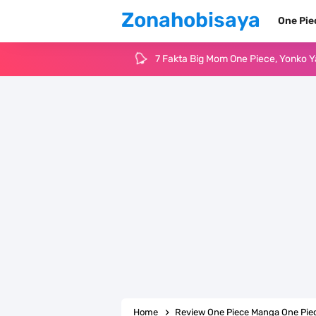
Zonahobisaya
One Pi
7 Fakta Big Mom One Piece, Yonko 
7 Fakta Yamato One Piece, Anak Ka
7 Satelit Buatan Pertama Di Dunia
Arti Bendera Moldova, Negara Tanpa
Cara Daftar Telegram Di Laptop At
7 Fakta Franky One Piece, Pernah D
Profil Anwar Hafid, Politisi Yang M
Resep Pesmol Ikan Mas, Makanan 
Home
Review One Piece Manga One Piec