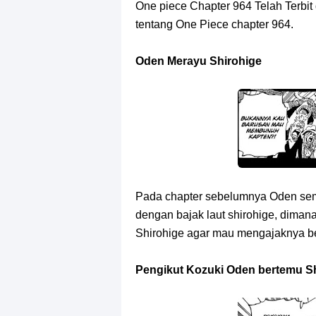
Resep Roti Panggang, Sangat Muda
One piece Chapter 964 Telah Terbit
tentang One Piece chapter 964.
Arti Bendera Seychelles, Negara Ke
Oden Merayu Shirohige
Cara Bayar Akulaku Lewat Gopay, S
7 Fakta Queen One Piece, All Star
7 Fakta Brook One Piece, Mantan K
7 Kapal Pesiar Terberat Di Dunia, Si
Pada chapter sebelumnya Oden sem
Arti Bendera Tanzania, Ada Di Afr
dengan bajak laut shirohige, diman
Shirohige agar mau mengajaknya ber
Cara Pindahkan WA Dari Android K
Pengikut Kozuki Oden bertemu S