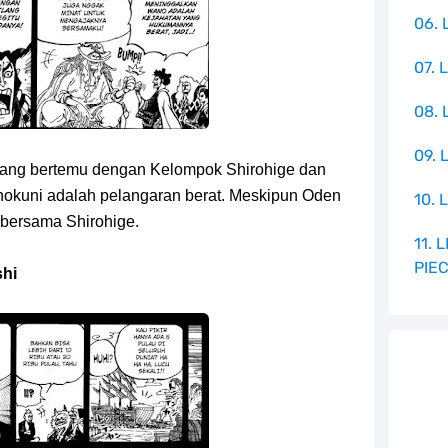
06. 
07. 
08.
09. 
atang bertemu dengan Kelompok Shirohige dan
okuni adalah pelangaran berat. Meskipun Oden
10. 
r bersama Shirohige.
11.
PIE
hi