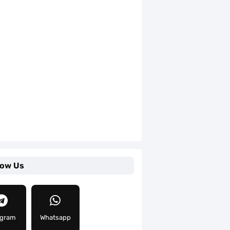
low Us
egram
Whatsapp