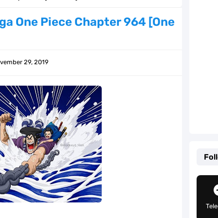
lauan Yang Terletak Di Kawasan Karibia
ga One Piece Chapter 964 [One
g, Mudah Banget Dan Lengkap Caranya Disini
Tempat Yang Sangat Ingin Dikunjungi Usopp
vember 29, 2019
ang Mampu Menipu Sensor Wanita Milik Sanji
ga Champions, Apa Klub Jagoan Kamu Termasuk
an Yang Berada Di Kawasan Pasifik Barat
 Sangat Mudah Untuk Kamu Lakukan Sendiri
Fol
g Telah Memberikan Kunci Borgol Milik Loki
an Peran Penting Dalam Perfilman Indonesia
Tel