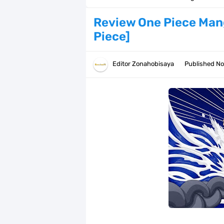
Arti Bendera Barbados, Negara Kepu
Review One Piece Man
Piece]
Cara Daftar Danamon Mobile Bankin
7 Fakta Elbaph One Piece, Menjadi 
Editor
Zonahobisaya
Published
No
7 Fakta Ivankov One Piece, Orang Y
7 Klub Pertama Yang Menjuarai Li
Arti Bendera Palau, Negara Kepulau
Cara Membuat Linktree Instagram,
7 Fakta Gaban One Piece, Orang Yan
Profil Slamet Rahardjo, Aktor Deng