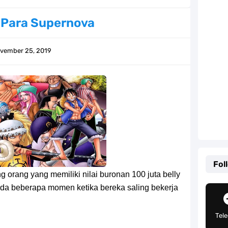
g, Mudah Banget Dan Lengkap Caranya Disini
 Para Supernova
Tempat Yang Sangat Ingin Dikunjungi Usopp
vember 25, 2019
ang Mampu Menipu Sensor Wanita Milik Sanji
ga Champions, Apa Klub Jagoan Kamu Termasuk
an Yang Berada Di Kawasan Pasifik Barat
 Sangat Mudah Untuk Kamu Lakukan Sendiri
g Telah Memberikan Kunci Borgol Milik Loki
Fol
 orang yang memiliki nilai buronan 100 juta belly
an Peran Penting Dalam Perfilman Indonesia
ada beberapa momen ketika bereka saling bekerja
h Untuk Menjadi Cemilan Bersama Keluarga
Tel