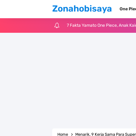
Zonahobisaya
One Pi
7 Fakta Yamato One Piece, Anak Ka
7 Satelit Buatan Pertama Di Dunia
Arti Bendera Moldova, Negara Tanpa
Cara Daftar Telegram Di Laptop At
7 Fakta Franky One Piece, Pernah D
Profil Anwar Hafid, Politisi Yang M
Resep Pesmol Ikan Mas, Makanan 
Arti Bendera Barbados, Negara Kepu
Home
Menarik, 9 Kerja Sama Para Supe