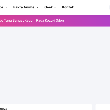
ece
Fakta Anime
Geek
Kontak
ido Yang Sangat Kagum Pada Kozuki Oden
, Tongak Sejarah Imlu Pengetahuan Manusia
 Pantai Yang Pernah Jadi Bagian Uni Soviet
au Komputer Kalian Dengan Sangat Mudah
apat Tawaran Buah Iblis Mera Mera No Mi
ernjadi Gubernur Provinsi Sulawesi Tengah
Khas Sunda Dengan Rasa Yang Enaknya Nagih
lauan Yang Terletak Di Kawasan Karibia
rnova