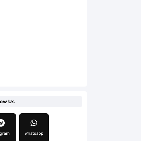
low Us
egram
Whatsapp