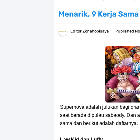
Cara Daftar Danamon Mobile Bankin
Menarik, 9 Kerja Sama
7 Fakta Elbaph One Piece, Menjadi 
Editor
Zonahobisaya
Published
No
7 Fakta Ivankov One Piece, Orang Y
7 Klub Pertama Yang Menjuarai Li
Arti Bendera Palau, Negara Kepulau
Cara Membuat Linktree Instagram,
7 Fakta Gaban One Piece, Orang Yan
Supernova adalah julukan bagi orang
Profil Slamet Rahardjo, Aktor Deng
saat berada dipulau sabaody. Dan 
sama dan berikut adalah daftarnya.
Resep Roti Panggang, Sangat Muda
Law Kid dan Luffy