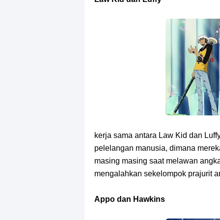
Arti Bendera Seychelles, Negara Ke
Cara Bayar Akulaku Lewat Gopay, S
7 Fakta Queen One Piece, All Star
7 Fakta Brook One Piece, Mantan K
Resep Martabak Manis, Cemilan Ena
Arti Bendera Tanzania, Ada Di Afr
kerja sama antara Law Kid dan Luffy
Cara Pindahkan WA Dari Android K
pelelangan manusia, dimana merek
masing masing saat melawan angka
7 Fakta Big Mom One Piece, Yonko 
mengalahkan sekelompok prajurit a
Appo dan Hawkins