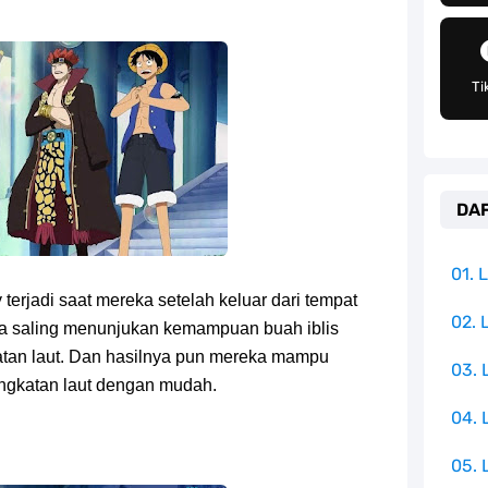
pulauan Yang Terletak Di Samudra Hindia
angat Mudah Dan Tidak Ribet Sama Sekali
Ti
 Yang Jadi Penanggung Jawab Penjara Udon
apten Yang Poster Bountynya Poster Konser
DAF
k Yang Memiliki Nama Lain Terang Bulan
ika Dengan Bentang Alam Yang Sangat Beragam
01.
 terjadi saat mereka setelah keluar dari tempat
e Iphone, Sangat Gampang Untuk Kamu Lakukan
02. 
a saling menunjukan kemampuan buah iblis
tan laut. Dan hasilnya pun mereka mampu
03.
Yang Punya Bounty Yang Tinggi Sejak Muda
ngkatan laut dengan mudah.
04.
05. 