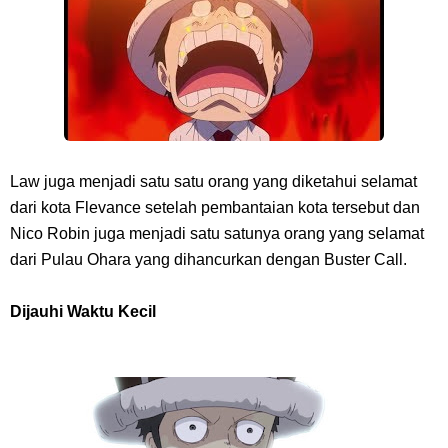
7 Kapal Pesiar Terberat Di Dunia, Simbol Ambisi Industri Pariwisata
Laut
Arti Bendera Tanzania, Ada Di Afrika Dengan Bentang Alam Yang
Sangat Beragam
Law juga menjadi satu satu orang yang diketahui selamat
dari kota Flevance setelah pembantaian kota tersebut dan
Cara Pindahkan WA Dari Android Ke Iphone, Sangat Gampang Untuk
Nico Robin juga menjadi satu satunya orang yang selamat
dari Pulau Ohara yang dihancurkan dengan Buster Call.
Kamu Lakukan
Dijauhi Waktu Kecil
Friday, 7 August