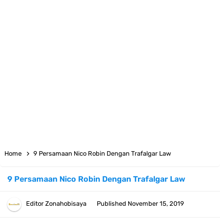
Arti Bendera Moldova, Negara Tanpa Pantai Yang Pernah Jadi Bagian
Uni Soviet
Cara Daftar Telegram Di Laptop Atau Komputer Kalian Dengan
Sangat Mudah
7 Fakta Franky One Piece, Pernah Dapat Tawaran Buah Iblis Mera
Mera No Mi
Profil Anwar Hafid, Politisi Yang Mernjadi Gubernur Provinsi Sulawesi
Home
9 Persamaan Nico Robin Dengan Trafalgar Law
Tengah
9 Persamaan Nico Robin Dengan Trafalgar Law
Resep Pesmol Ikan Mas, Makanan Khas Sunda Dengan Rasa Yang
Editor
Zonahobisaya
Published
November 15, 2019
Enaknya Nagih