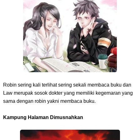
Kamu Termasuk
Arti Bendera Palau, Negara Kepulauan Yang Berada Di Kawasan
Pasifik Barat
Cara Membuat Linktree Instagram, Sangat Mudah Untuk Kamu
Lakukan Sendiri
7 Fakta Gaban One Piece, Orang Yang Telah Memberikan Kunci Borgol
Robin sering kali terlihat sering sekali membaca buku dan
Law merupak sosok dokter yang memiliki kegemaran yang
Milik Loki
sama dengan robin yakni membaca buku.
Profil Slamet Rahardjo, Aktor Dengan Peran Penting Dalam Perfilman
Kampung Halaman Dimusnahkan
Indonesia