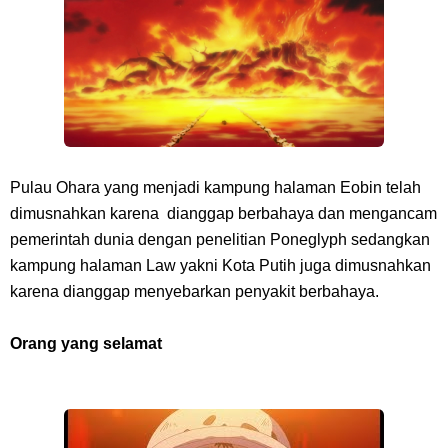
Resep Roti Panggang, Sangat Mudah Untuk Menjadi Cemilan
Bersama Keluarga
Arti Bendera Seychelles, Negara Kepulauan Yang Terletak Di
Samudra Hindia
Pulau Ohara yang menjadi kampung halaman Eobin telah
Cara Bayar Akulaku Lewat Gopay, Sangat Mudah Dan Tidak Ribet
dimusnahkan karena dianggap berbahaya dan mengancam
pemerintah dunia dengan penelitian Poneglyph sedangkan
Sama Sekali
kampung halaman Law yakni Kota Putih juga dimusnahkan
7 Fakta Queen One Piece, All Star Yang Jadi Penanggung Jawab
karena dianggap menyebarkan penyakit berbahaya.
Penjara Udon
Orang yang selamat
7 Fakta Brook One Piece, Mantan Kapten Yang Poster Bountynya
Poster Konser