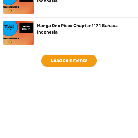
Indonesia
Arti Bendera Seychelles, Negara Kepulauan Yang Terletak Di
Samudra Hindia
Manga One Piece Chapter 1174 Bahasa
Indonesia
Cara Bayar Akulaku Lewat Gopay, Sangat Mudah Dan Tidak Ribet
Sama Sekali
Load comments
7 Fakta Trafalar Law One Piece, Pernah Menyerahkan 100 Jantung
Bajak Laut
Monday, 10 August