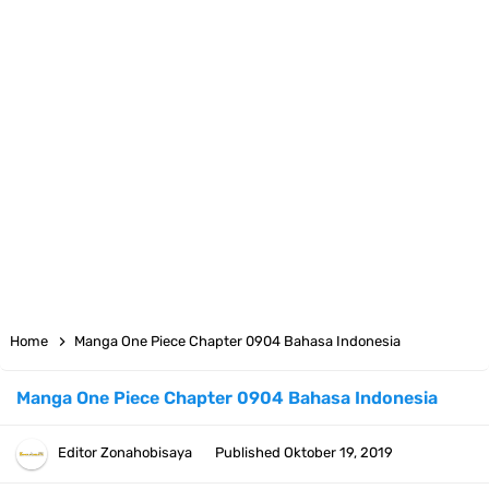
Cara Pindahkan WA Dari Android Ke Iphone, Sangat Gampang Untuk
Kamu Lakukan
7 Fakta Big Mom One Piece, Yonko Yang Punya Bounty Yang Tinggi
Sejak Muda
7 Fakta Yamato One Piece, Anak Kaido Yang Sangat Kagum Pada
Kozuki Oden
7 Satelit Buatan Pertama Di Dunia, Tongak Sejarah Imlu
Home
Manga One Piece Chapter 0904 Bahasa Indonesia
Pengetahuan Manusia
Manga One Piece Chapter 0904 Bahasa Indonesia
Arti Bendera Moldova, Negara Tanpa Pantai Yang Pernah Jadi Bagian
Editor
Zonahobisaya
Published
Oktober 19, 2019
Uni Soviet