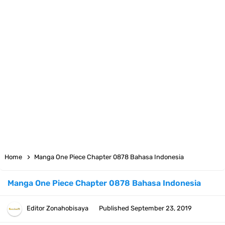
Arti Bendera Moldova, Negara Tanpa Pantai Yang Pernah Jadi Bagian
Uni Soviet
Cara Daftar Telegram Di Laptop Atau Komputer Kalian Dengan
Sangat Mudah
7 Fakta Franky One Piece, Pernah Dapat Tawaran Buah Iblis Mera
Mera No Mi
Profil Anwar Hafid, Politisi Yang Mernjadi Gubernur Provinsi Sulawesi
Home
Manga One Piece Chapter 0878 Bahasa Indonesia
Tengah
Manga One Piece Chapter 0878 Bahasa Indonesia
Resep Pesmol Ikan Mas, Makanan Khas Sunda Dengan Rasa Yang
Editor
Zonahobisaya
Published
September 23, 2019
Enaknya Nagih