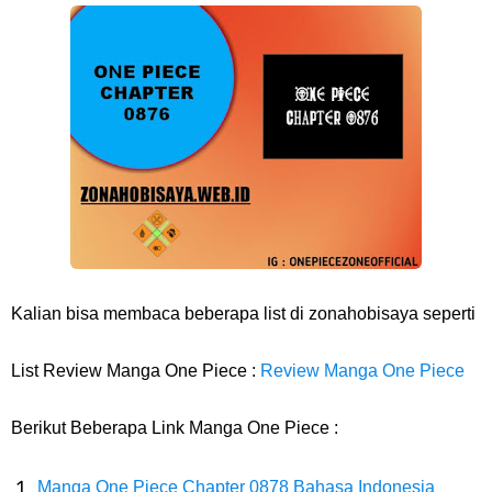
Arti Bendera Barbados, Negara Kepulauan Yang Terletak Di Kawasan
Karibia
Cara Daftar Danamon Mobile Banking, Mudah Banget Dan Lengkap
Caranya Disini
7 Fakta Elbaph One Piece, Menjadi Tempat Yang Sangat Ingin
Dikunjungi Usopp
Kalian bisa membaca beberapa list di zonahobisaya seperti
7 Fakta Ivankov One Piece, Orang Yang Mampu Menipu Sensor
List Review Manga One Piece :
Review Manga One Piece
Wanita Milik Sanji
Berikut Beberapa Link Manga One Piece :
7 Klub Pertama Yang Menjuarai Liga Champions, Apa Klub Jagoan
Manga One Piece Chapter 0878 Bahasa Indonesia