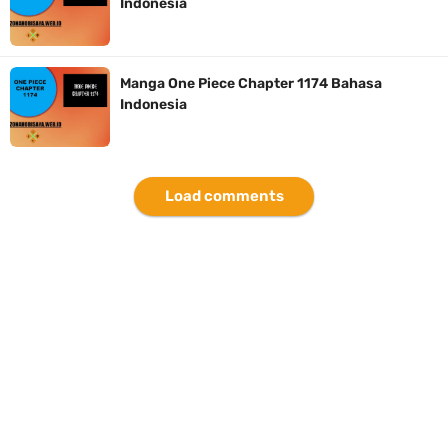
Indonesia
7 Kapal Pesiar Terberat Di Dunia, Simbol Ambisi Industri Pariwisata
Laut
Manga One Piece Chapter 1174 Bahasa
Indonesia
Arti Bendera Yunani, Negara Yang Terkenal Salah Satu Pusat
Peradaban Kuno
Load comments
Cara Pindahkan WA Dari Android Ke Iphone, Sangat Gampang Untuk
Kamu Lakukan
Thursday, 6 August