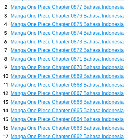
Kamu Termasuk
Manga One Piece Chapter 0877 Bahasa Indonesia
Manga One Piece Chapter 0876 Bahasa Indonesia
Arti Bendera Palau, Negara Kepulauan Yang Berada Di Kawasan
Manga One Piece Chapter 0875 Bahasa Indonesia
Manga One Piece Chapter 0874 Bahasa Indonesia
Pasifik Barat
Manga One Piece Chapter 0873 Bahasa Indonesia
Cara Membuat Linktree Instagram, Sangat Mudah Untuk Kamu
Manga One Piece Chapter 0872 Bahasa Indonesia
Manga One Piece Chapter 0871 Bahasa Indonesia
Lakukan Sendiri
Manga One Piece Chapter 0870 Bahasa Indonesia
Manga One Piece Chapter 0869 Bahasa Indonesia
7 Fakta Gaban One Piece, Orang Yang Telah Memberikan Kunci Borgol
Manga One Piece Chapter 0868 Bahasa Indonesia
Manga One Piece Chapter 0867 Bahasa Indonesia
Milik Loki
Manga One Piece Chapter 0866 Bahasa Indonesia
Profil Slamet Rahardjo, Aktor Dengan Peran Penting Dalam Perfilman
Manga One Piece Chapter 0865 Bahasa Indonesia
Manga One Piece Chapter 0864 Bahasa Indonesia
Indonesia
Manga One Piece Chapter 0863 Bahasa Indonesia
Manga One Piece Chapter 0862 Bahasa Indonesia