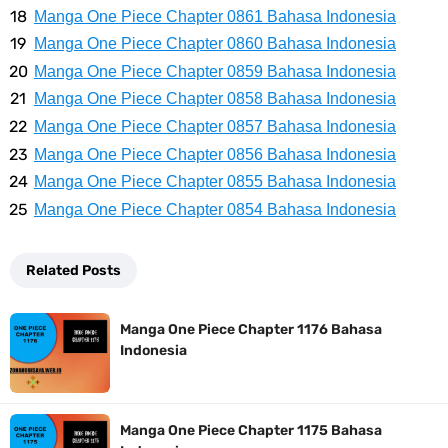
Resep Roti Panggang, Sangat Mudah Untuk Menjadi Cemilan
Manga One Piece Chapter 0861 Bahasa Indonesia
Manga One Piece Chapter 0860 Bahasa Indonesia
Bersama Keluarga
Manga One Piece Chapter 0859 Bahasa Indonesia
Arti Bendera Seychelles, Negara Kepulauan Yang Terletak Di
Manga One Piece Chapter 0858 Bahasa Indonesia
Manga One Piece Chapter 0857 Bahasa Indonesia
Samudra Hindia
Manga One Piece Chapter 0856 Bahasa Indonesia
Manga One Piece Chapter 0855 Bahasa Indonesia
Cara Bayar Akulaku Lewat Gopay, Sangat Mudah Dan Tidak Ribet
Manga One Piece Chapter 0854 Bahasa Indonesia
Sama Sekali
Related Posts
7 Fakta Queen One Piece, All Star Yang Jadi Penanggung Jawab
Manga One Piece Chapter 1176 Bahasa
Penjara Udon
Indonesia
7 Fakta Brook One Piece, Mantan Kapten Yang Poster Bountynya
Manga One Piece Chapter 1175 Bahasa
Poster Konser