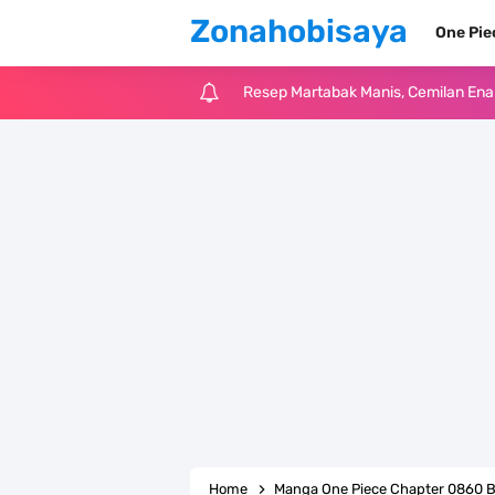
Zonahobisaya
One Pi
Arti Bendera Tanzania, Ada Di Afr
Cara Pindahkan WA Dari Android K
7 Fakta Big Mom One Piece, Yonko 
7 Fakta Yamato One Piece, Anak Ka
7 Satelit Buatan Pertama Di Dunia
Arti Bendera Moldova, Negara Tanpa
Cara Daftar Telegram Di Laptop At
7 Fakta Franky One Piece, Pernah D
Home
Manga One Piece Chapter 0860 B