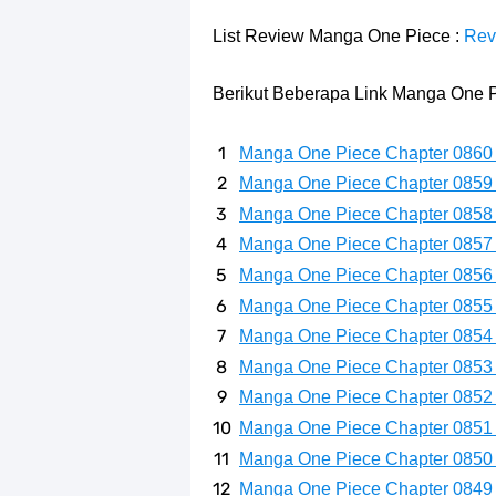
7 Fakta Gaban One Piece, Orang Yan
List Review Manga One Piece :
Rev
Profil Slamet Rahardjo, Aktor Deng
Berikut Beberapa Link Manga One P
Resep Roti Panggang, Sangat Muda
Manga One Piece Chapter 0860
Arti Bendera Seychelles, Negara Ke
Manga One Piece Chapter 0859
Manga One Piece Chapter 0858
Cara Bayar Akulaku Lewat Gopay, S
Manga One Piece Chapter 0857
7 Fakta Queen One Piece, All Star
Manga One Piece Chapter 0856
Manga One Piece Chapter 0855
7 Fakta Brook One Piece, Mantan K
Manga One Piece Chapter 0854
Manga One Piece Chapter 0853
Resep Martabak Manis, Cemilan Ena
Manga One Piece Chapter 0852
Manga One Piece Chapter 0851
Manga One Piece Chapter 0850
Manga One Piece Chapter 0849