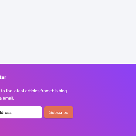
ter
to the latest articles from this blog
ia email.