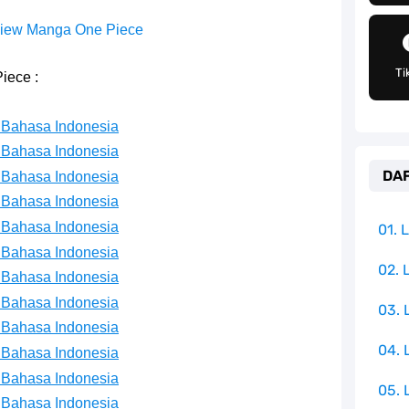
g Telah Memberikan Kunci Borgol Milik Loki
iew Manga One Piece
an Peran Penting Dalam Perfilman Indonesia
Ti
iece :
h Untuk Menjadi Cemilan Bersama Keluarga
 Bahasa Indonesia
pulauan Yang Terletak Di Samudra Hindia
 Bahasa Indonesia
DAF
 Bahasa Indonesia
angat Mudah Dan Tidak Ribet Sama Sekali
 Bahasa Indonesia
 Yang Jadi Penanggung Jawab Penjara Udon
 Bahasa Indonesia
01.
 Bahasa Indonesia
apten Yang Poster Bountynya Poster Konser
02. 
 Bahasa Indonesia
 Bahasa Indonesia
03.
k Yang Memiliki Nama Lain Terang Bulan
 Bahasa Indonesia
04.
 Bahasa Indonesia
 Bahasa Indonesia
05. 
 Bahasa Indonesia