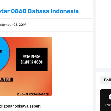
ernjadi Gubernur Provinsi Sulawesi Tengah
ter 0860 Bahasa Indonesia
Khas Sunda Dengan Rasa Yang Enaknya Nagih
ptember 05, 2019
lauan Yang Terletak Di Kawasan Karibia
g, Mudah Banget Dan Lengkap Caranya Disini
Tempat Yang Sangat Ingin Dikunjungi Usopp
ang Mampu Menipu Sensor Wanita Milik Sanji
ga Champions, Apa Klub Jagoan Kamu Termasuk
Fol
an Yang Berada Di Kawasan Pasifik Barat
 Sangat Mudah Untuk Kamu Lakukan Sendiri
Tel
di zonahobisaya seperti