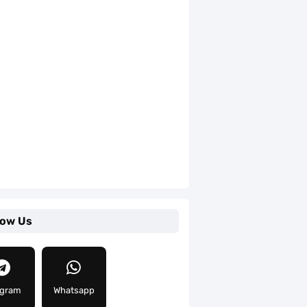
low Us
egram
Whatsapp