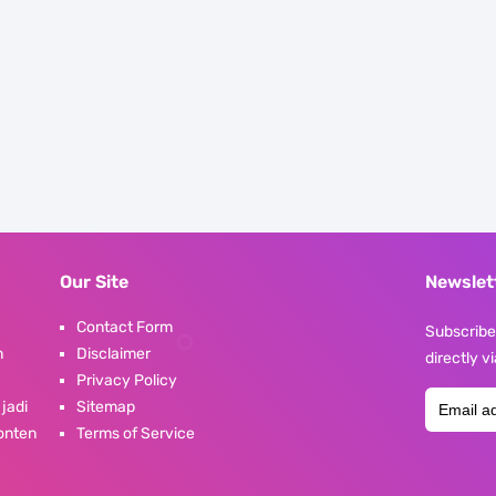
Our Site
Newslet
Contact Form
Subscribe 
n
Disclaimer
directly v
Privacy Policy
 jadi
Sitemap
konten
Terms of Service