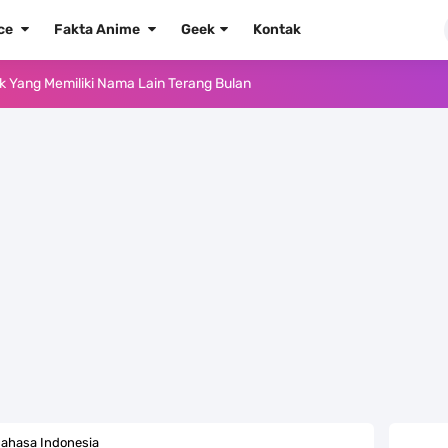
ece
Fakta Anime
Geek
Kontak
ika Dengan Bentang Alam Yang Sangat Beragam
e Iphone, Sangat Gampang Untuk Kamu Lakukan
Yang Punya Bounty Yang Tinggi Sejak Muda
ido Yang Sangat Kagum Pada Kozuki Oden
, Tongak Sejarah Imlu Pengetahuan Manusia
 Pantai Yang Pernah Jadi Bagian Uni Soviet
au Komputer Kalian Dengan Sangat Mudah
apat Tawaran Buah Iblis Mera Mera No Mi
ahasa Indonesia