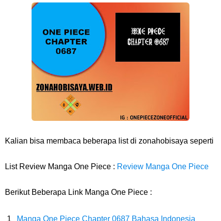
Cara Daftar Danamon Mobile Banking, Mudah Banget Dan Lengkap
Caranya Disini
7 Fakta Elbaph One Piece, Menjadi Tempat Yang Sangat Ingin
Dikunjungi Usopp
7 Fakta Ivankov One Piece, Orang Yang Mampu Menipu Sensor
Wanita Milik Sanji
Kalian bisa membaca beberapa list di zonahobisaya seperti
7 Klub Pertama Yang Menjuarai Liga Champions, Apa Klub Jagoan
List Review Manga One Piece :
Review Manga One Piece
Kamu Termasuk
Berikut Beberapa Link Manga One Piece :
Arti Bendera Palau, Negara Kepulauan Yang Berada Di Kawasan
Manga One Piece Chapter 0687 Bahasa Indonesia