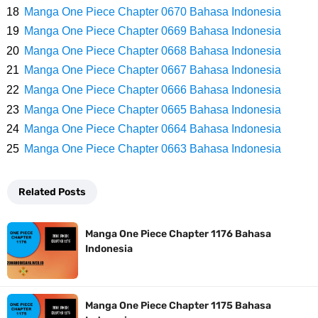
Arti Bendera Seychelles, Negara Kepulauan Yang Terletak Di
Manga One Piece Chapter 0670 Bahasa Indonesia
Manga One Piece Chapter 0669 Bahasa Indonesia
Samudra Hindia
Manga One Piece Chapter 0668 Bahasa Indonesia
Cara Bayar Akulaku Lewat Gopay, Sangat Mudah Dan Tidak Ribet
Manga One Piece Chapter 0667 Bahasa Indonesia
Manga One Piece Chapter 0666 Bahasa Indonesia
Sama Sekali
Manga One Piece Chapter 0665 Bahasa Indonesia
Manga One Piece Chapter 0664 Bahasa Indonesia
7 Fakta Queen One Piece, All Star Yang Jadi Penanggung Jawab
Manga One Piece Chapter 0663 Bahasa Indonesia
Penjara Udon
Related Posts
7 Fakta Brook One Piece, Mantan Kapten Yang Poster Bountynya
Manga One Piece Chapter 1176 Bahasa
Poster Konser
Indonesia
7 Kapal Pesiar Terberat Di Dunia, Simbol Ambisi Industri Pariwisata
Manga One Piece Chapter 1175 Bahasa
Laut