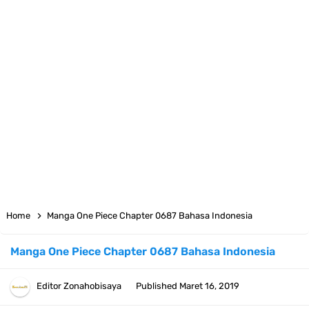
Cara Daftar Telegram Di Laptop Atau Komputer Kalian Dengan
Sangat Mudah
7 Fakta Franky One Piece, Pernah Dapat Tawaran Buah Iblis Mera
Mera No Mi
Profil Anwar Hafid, Politisi Yang Mernjadi Gubernur Provinsi Sulawesi
Tengah
Resep Pesmol Ikan Mas, Makanan Khas Sunda Dengan Rasa Yang
Home
Manga One Piece Chapter 0687 Bahasa Indonesia
Enaknya Nagih
Manga One Piece Chapter 0687 Bahasa Indonesia
Arti Bendera Barbados, Negara Kepulauan Yang Terletak Di Kawasan
Editor
Zonahobisaya
Published
Maret 16, 2019
Karibia