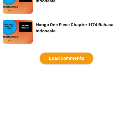
Indonesia
Arti Bendera Yunani, Negara Yang Terkenal Salah Satu Pusat
Peradaban Kuno
Manga One Piece Chapter 1174 Bahasa
Indonesia
Cara Pindahkan WA Dari Android Ke Iphone, Sangat Gampang Untuk
Kamu Lakukan
Load comments
7 Fakta Big Mom One Piece, Yonko Yang Punya Bounty Yang Tinggi
Sejak Muda
Thursday, 6 August