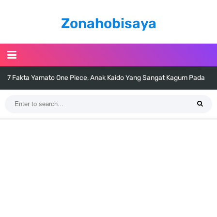
Zonahobisaya
7 Fakta Yamato One Piece, Anak Kaido Yang Sangat Kagum Pada
Kozuki Oden
7 Satelit Buatan Pertama Di Dunia, Tongak Sejarah Imlu
Pengetahuan Manusia
Arti Bendera Moldova, Negara Tanpa Pantai Yang Pernah Jadi Bagian
Uni Soviet