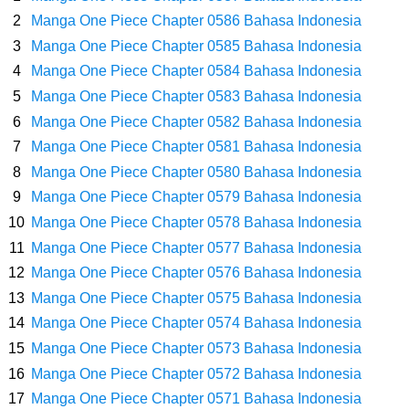
Wanita Milik Sanji
Manga One Piece Chapter 0586 Bahasa Indonesia
Manga One Piece Chapter 0585 Bahasa Indonesia
7 Klub Pertama Yang Menjuarai Liga Champions, Apa Klub Jagoan
Manga One Piece Chapter 0584 Bahasa Indonesia
Manga One Piece Chapter 0583 Bahasa Indonesia
Kamu Termasuk
Manga One Piece Chapter 0582 Bahasa Indonesia
Arti Bendera Palau, Negara Kepulauan Yang Berada Di Kawasan
Manga One Piece Chapter 0581 Bahasa Indonesia
Manga One Piece Chapter 0580 Bahasa Indonesia
Pasifik Barat
Manga One Piece Chapter 0579 Bahasa Indonesia
Manga One Piece Chapter 0578 Bahasa Indonesia
Cara Membuat Linktree Instagram, Sangat Mudah Untuk Kamu
Manga One Piece Chapter 0577 Bahasa Indonesia
Manga One Piece Chapter 0576 Bahasa Indonesia
Lakukan Sendiri
Manga One Piece Chapter 0575 Bahasa Indonesia
7 Fakta Gaban One Piece, Orang Yang Telah Memberikan Kunci Borgol
Manga One Piece Chapter 0574 Bahasa Indonesia
Manga One Piece Chapter 0573 Bahasa Indonesia
Milik Loki
Manga One Piece Chapter 0572 Bahasa Indonesia
Manga One Piece Chapter 0571 Bahasa Indonesia