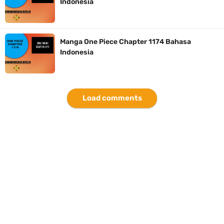
Indonesia
7 Fakta Brook One Piece, Mantan Kapten Yang Poster Bountynya
Poster Konser
Manga One Piece Chapter 1174 Bahasa
Indonesia
7 Kapal Pesiar Terberat Di Dunia, Simbol Ambisi Industri Pariwisata
Laut
Load comments
Arti Bendera Tanzania, Ada Di Afrika Dengan Bentang Alam Yang
Sangat Beragam
Friday, 7 August