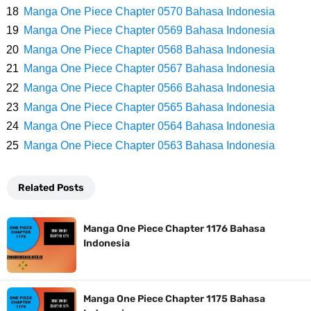
Profil Slamet Rahardjo, Aktor Dengan Peran Penting Dalam Perfilman
Manga One Piece Chapter 0570 Bahasa Indonesia
Manga One Piece Chapter 0569 Bahasa Indonesia
Indonesia
Manga One Piece Chapter 0568 Bahasa Indonesia
Resep Roti Panggang, Sangat Mudah Untuk Menjadi Cemilan
Manga One Piece Chapter 0567 Bahasa Indonesia
Manga One Piece Chapter 0566 Bahasa Indonesia
Bersama Keluarga
Manga One Piece Chapter 0565 Bahasa Indonesia
Manga One Piece Chapter 0564 Bahasa Indonesia
Arti Bendera Seychelles, Negara Kepulauan Yang Terletak Di
Manga One Piece Chapter 0563 Bahasa Indonesia
Samudra Hindia
Related Posts
Cara Bayar Akulaku Lewat Gopay, Sangat Mudah Dan Tidak Ribet
Manga One Piece Chapter 1176 Bahasa
Sama Sekali
Indonesia
7 Fakta Queen One Piece, All Star Yang Jadi Penanggung Jawab
Manga One Piece Chapter 1175 Bahasa
Penjara Udon