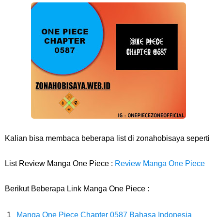
Resep Pesmol Ikan Mas, Makanan Khas Sunda Dengan Rasa Yang
Enaknya Nagih
Arti Bendera Barbados, Negara Kepulauan Yang Terletak Di Kawasan
Karibia
Cara Daftar Danamon Mobile Banking, Mudah Banget Dan Lengkap
Caranya Disini
Kalian bisa membaca beberapa list di zonahobisaya seperti
7 Fakta Elbaph One Piece, Menjadi Tempat Yang Sangat Ingin
List Review Manga One Piece :
Review Manga One Piece
Dikunjungi Usopp
Berikut Beberapa Link Manga One Piece :
7 Fakta Ivankov One Piece, Orang Yang Mampu Menipu Sensor
Manga One Piece Chapter 0587 Bahasa Indonesia