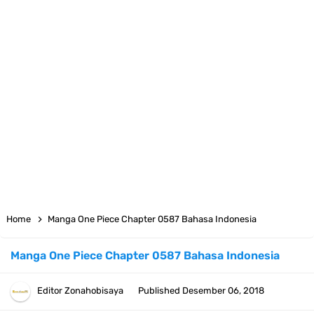
7 Satelit Buatan Pertama Di Dunia, Tongak Sejarah Imlu
Pengetahuan Manusia
Arti Bendera Moldova, Negara Tanpa Pantai Yang Pernah Jadi Bagian
Uni Soviet
Cara Daftar Telegram Di Laptop Atau Komputer Kalian Dengan
Sangat Mudah
7 Fakta Franky One Piece, Pernah Dapat Tawaran Buah Iblis Mera
Home
Manga One Piece Chapter 0587 Bahasa Indonesia
Mera No Mi
Manga One Piece Chapter 0587 Bahasa Indonesia
Profil Anwar Hafid, Politisi Yang Mernjadi Gubernur Provinsi Sulawesi
Editor
Zonahobisaya
Published
Desember 06, 2018
Tengah