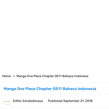
Arti Bendera Moldova, Negara Tanpa Pantai Yang Pernah Jadi Bagian
Uni Soviet
Cara Daftar Telegram Di Laptop Atau Komputer Kalian Dengan
Sangat Mudah
7 Fakta Franky One Piece, Pernah Dapat Tawaran Buah Iblis Mera
Mera No Mi
Profil Anwar Hafid, Politisi Yang Mernjadi Gubernur Provinsi Sulawesi
Home
Manga One Piece Chapter 0511 Bahasa Indonesia
Tengah
Manga One Piece Chapter 0511 Bahasa Indonesia
Resep Pesmol Ikan Mas, Makanan Khas Sunda Dengan Rasa Yang
Editor
Zonahobisaya
Published
September 21, 2018
Enaknya Nagih