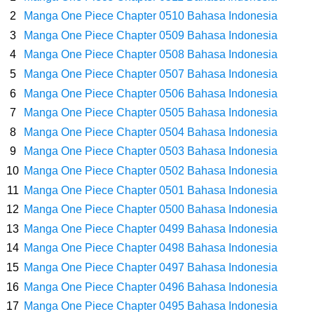
Kamu Termasuk
Manga One Piece Chapter 0510 Bahasa Indonesia
Manga One Piece Chapter 0509 Bahasa Indonesia
Arti Bendera Palau, Negara Kepulauan Yang Berada Di Kawasan
Manga One Piece Chapter 0508 Bahasa Indonesia
Manga One Piece Chapter 0507 Bahasa Indonesia
Pasifik Barat
Manga One Piece Chapter 0506 Bahasa Indonesia
Cara Membuat Linktree Instagram, Sangat Mudah Untuk Kamu
Manga One Piece Chapter 0505 Bahasa Indonesia
Manga One Piece Chapter 0504 Bahasa Indonesia
Lakukan Sendiri
Manga One Piece Chapter 0503 Bahasa Indonesia
Manga One Piece Chapter 0502 Bahasa Indonesia
7 Fakta Gaban One Piece, Orang Yang Telah Memberikan Kunci Borgol
Manga One Piece Chapter 0501 Bahasa Indonesia
Manga One Piece Chapter 0500 Bahasa Indonesia
Milik Loki
Manga One Piece Chapter 0499 Bahasa Indonesia
Profil Slamet Rahardjo, Aktor Dengan Peran Penting Dalam Perfilman
Manga One Piece Chapter 0498 Bahasa Indonesia
Manga One Piece Chapter 0497 Bahasa Indonesia
Indonesia
Manga One Piece Chapter 0496 Bahasa Indonesia
Manga One Piece Chapter 0495 Bahasa Indonesia