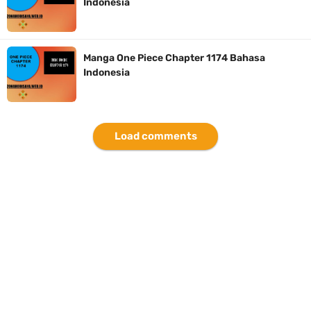
Indonesia
7 Kapal Pesiar Terberat Di Dunia, Simbol Ambisi Industri Pariwisata
Laut
Manga One Piece Chapter 1174 Bahasa
Indonesia
Arti Bendera Yunani, Negara Yang Terkenal Salah Satu Pusat
Peradaban Kuno
Load comments
Cara Pindahkan WA Dari Android Ke Iphone, Sangat Gampang Untuk
Kamu Lakukan
Thursday, 6 August