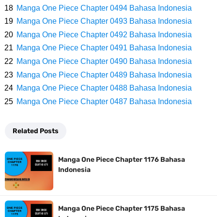
Resep Roti Panggang, Sangat Mudah Untuk Menjadi Cemilan
Manga One Piece Chapter 0494 Bahasa Indonesia
Manga One Piece Chapter 0493 Bahasa Indonesia
Bersama Keluarga
Manga One Piece Chapter 0492 Bahasa Indonesia
Arti Bendera Seychelles, Negara Kepulauan Yang Terletak Di
Manga One Piece Chapter 0491 Bahasa Indonesia
Manga One Piece Chapter 0490 Bahasa Indonesia
Samudra Hindia
Manga One Piece Chapter 0489 Bahasa Indonesia
Manga One Piece Chapter 0488 Bahasa Indonesia
Cara Bayar Akulaku Lewat Gopay, Sangat Mudah Dan Tidak Ribet
Manga One Piece Chapter 0487 Bahasa Indonesia
Sama Sekali
Related Posts
7 Fakta Queen One Piece, All Star Yang Jadi Penanggung Jawab
Manga One Piece Chapter 1176 Bahasa
Penjara Udon
Indonesia
7 Fakta Brook One Piece, Mantan Kapten Yang Poster Bountynya
Manga One Piece Chapter 1175 Bahasa
Poster Konser