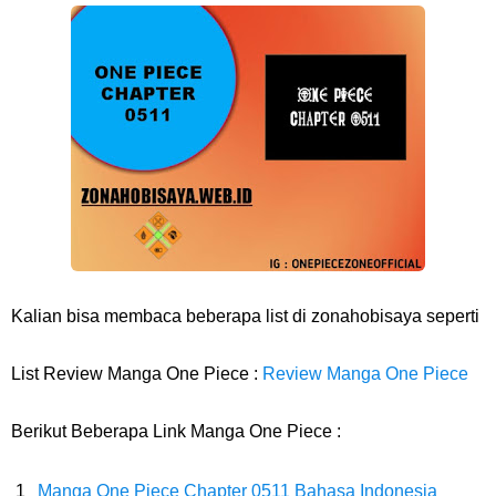
Arti Bendera Barbados, Negara Kepulauan Yang Terletak Di Kawasan
Karibia
Cara Daftar Danamon Mobile Banking, Mudah Banget Dan Lengkap
Caranya Disini
7 Fakta Elbaph One Piece, Menjadi Tempat Yang Sangat Ingin
Dikunjungi Usopp
Kalian bisa membaca beberapa list di zonahobisaya seperti
7 Fakta Ivankov One Piece, Orang Yang Mampu Menipu Sensor
List Review Manga One Piece :
Review Manga One Piece
Wanita Milik Sanji
Berikut Beberapa Link Manga One Piece :
7 Klub Pertama Yang Menjuarai Liga Champions, Apa Klub Jagoan
Manga One Piece Chapter 0511 Bahasa Indonesia