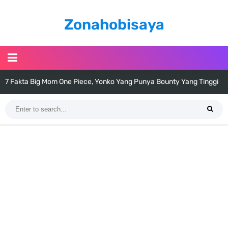
Zonahobisaya
7 Fakta Big Mom One Piece, Yonko Yang Punya Bounty Yang Tinggi
Sejak Muda
7 Fakta Yamato One Piece, Anak Kaido Yang Sangat Kagum Pada
Kozuki Oden
7 Satelit Buatan Pertama Di Dunia, Tongak Sejarah Imlu
Pengetahuan Manusia
Arti Bendera Moldova, Negara Tanpa Pantai Yang Pernah Jadi Bagian