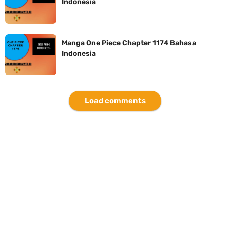
Indonesia
7 Kapal Pesiar Terberat Di Dunia, Simbol Ambisi Industri Pariwisata
Laut
Manga One Piece Chapter 1174 Bahasa
Indonesia
Arti Bendera Yunani, Negara Yang Terkenal Salah Satu Pusat
Peradaban Kuno
Load comments
Cara Pindahkan WA Dari Android Ke Iphone, Sangat Gampang Untuk
Kamu Lakukan
Thursday, 6 August