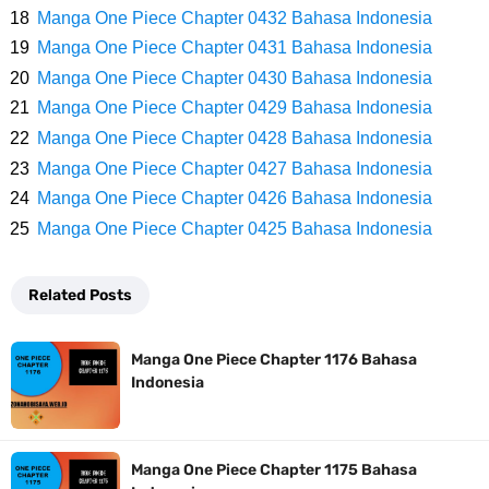
Manga One Piece Chapter 0432 Bahasa Indonesia
Manga One Piece Chapter 0431 Bahasa Indonesia
Bersama Keluarga
Manga One Piece Chapter 0430 Bahasa Indonesia
Arti Bendera Seychelles, Negara Kepulauan Yang Terletak Di
Manga One Piece Chapter 0429 Bahasa Indonesia
Manga One Piece Chapter 0428 Bahasa Indonesia
Samudra Hindia
Manga One Piece Chapter 0427 Bahasa Indonesia
Manga One Piece Chapter 0426 Bahasa Indonesia
Cara Bayar Akulaku Lewat Gopay, Sangat Mudah Dan Tidak Ribet
Manga One Piece Chapter 0425 Bahasa Indonesia
Sama Sekali
Related Posts
7 Fakta Queen One Piece, All Star Yang Jadi Penanggung Jawab
Manga One Piece Chapter 1176 Bahasa
Penjara Udon
Indonesia
7 Fakta Brook One Piece, Mantan Kapten Yang Poster Bountynya
Manga One Piece Chapter 1175 Bahasa
Poster Konser