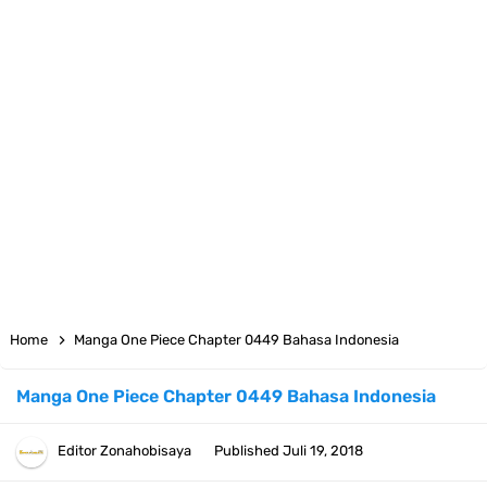
Uni Soviet
Cara Daftar Telegram Di Laptop Atau Komputer Kalian Dengan
Sangat Mudah
7 Fakta Franky One Piece, Pernah Dapat Tawaran Buah Iblis Mera
Mera No Mi
Profil Anwar Hafid, Politisi Yang Mernjadi Gubernur Provinsi Sulawesi
Home
Manga One Piece Chapter 0449 Bahasa Indonesia
Tengah
Manga One Piece Chapter 0449 Bahasa Indonesia
Resep Pesmol Ikan Mas, Makanan Khas Sunda Dengan Rasa Yang
Editor
Zonahobisaya
Published
Juli 19, 2018
Enaknya Nagih