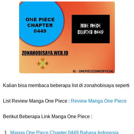
Arti Bendera Barbados, Negara Kepulauan Yang Terletak Di Kawasan
Karibia
Cara Daftar Danamon Mobile Banking, Mudah Banget Dan Lengkap
Caranya Disini
7 Fakta Elbaph One Piece, Menjadi Tempat Yang Sangat Ingin
Dikunjungi Usopp
Kalian bisa membaca beberapa list di zonahobisaya seperti
7 Fakta Ivankov One Piece, Orang Yang Mampu Menipu Sensor
List Review Manga One Piece :
Review Manga One Piece
Wanita Milik Sanji
Berikut Beberapa Link Manga One Piece :
7 Klub Pertama Yang Menjuarai Liga Champions, Apa Klub Jagoan
Manga One Piece Chapter 0449 Bahasa Indonesia