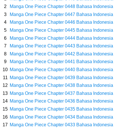
Kamu Termasuk
Manga One Piece Chapter 0448 Bahasa Indonesia
Manga One Piece Chapter 0447 Bahasa Indonesia
Arti Bendera Palau, Negara Kepulauan Yang Berada Di Kawasan
Manga One Piece Chapter 0446 Bahasa Indonesia
Manga One Piece Chapter 0445 Bahasa Indonesia
Pasifik Barat
Manga One Piece Chapter 0444 Bahasa Indonesia
Cara Membuat Linktree Instagram, Sangat Mudah Untuk Kamu
Manga One Piece Chapter 0443 Bahasa Indonesia
Manga One Piece Chapter 0442 Bahasa Indonesia
Lakukan Sendiri
Manga One Piece Chapter 0441 Bahasa Indonesia
Manga One Piece Chapter 0440 Bahasa Indonesia
7 Fakta Gaban One Piece, Orang Yang Telah Memberikan Kunci Borgol
Manga One Piece Chapter 0439 Bahasa Indonesia
Manga One Piece Chapter 0438 Bahasa Indonesia
Milik Loki
Manga One Piece Chapter 0437 Bahasa Indonesia
Profil Slamet Rahardjo, Aktor Dengan Peran Penting Dalam Perfilman
Manga One Piece Chapter 0436 Bahasa Indonesia
Manga One Piece Chapter 0435 Bahasa Indonesia
Indonesia
Manga One Piece Chapter 0434 Bahasa Indonesia
Manga One Piece Chapter 0433 Bahasa Indonesia
Resep Roti Panggang, Sangat Mudah Untuk Menjadi Cemilan