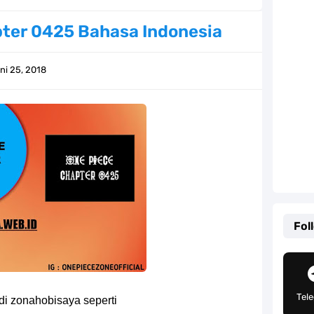
Khas Sunda Dengan Rasa Yang Enaknya Nagih
ter 0425 Bahasa Indonesia
lauan Yang Terletak Di Kawasan Karibia
ni 25, 2018
g, Mudah Banget Dan Lengkap Caranya Disini
Tempat Yang Sangat Ingin Dikunjungi Usopp
ang Mampu Menipu Sensor Wanita Milik Sanji
ga Champions, Apa Klub Jagoan Kamu Termasuk
an Yang Berada Di Kawasan Pasifik Barat
Fol
 Sangat Mudah Untuk Kamu Lakukan Sendiri
g Telah Memberikan Kunci Borgol Milik Loki
Tel
di zonahobisaya seperti