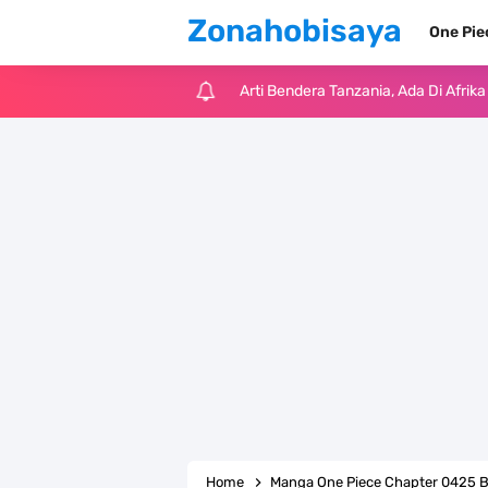
Zonahobisaya
One Pi
Cara Pindahkan WA Dari Android K
7 Fakta Big Mom One Piece, Yonko 
7 Fakta Yamato One Piece, Anak Ka
7 Satelit Buatan Pertama Di Dunia
Arti Bendera Moldova, Negara Tanpa
Cara Daftar Telegram Di Laptop At
7 Fakta Franky One Piece, Pernah D
Profil Anwar Hafid, Politisi Yang M
Home
Manga One Piece Chapter 0425 B