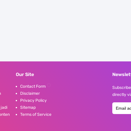
Our Site
Newslet
Contact Form
Subscribe 
n
Disclaimer
directly v
Privacy Policy
 jadi
Sitemap
konten
Terms of Service