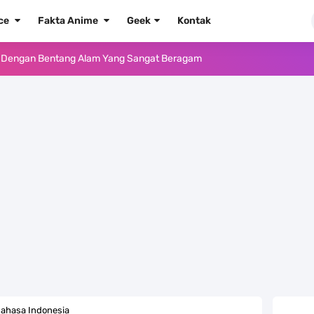
ece
Fakta Anime
Geek
Kontak
e Iphone, Sangat Gampang Untuk Kamu Lakukan
Yang Punya Bounty Yang Tinggi Sejak Muda
ido Yang Sangat Kagum Pada Kozuki Oden
, Tongak Sejarah Imlu Pengetahuan Manusia
 Pantai Yang Pernah Jadi Bagian Uni Soviet
au Komputer Kalian Dengan Sangat Mudah
apat Tawaran Buah Iblis Mera Mera No Mi
ernjadi Gubernur Provinsi Sulawesi Tengah
ahasa Indonesia