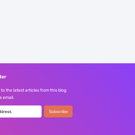
ter
to the latest articles from this blog
ia email.