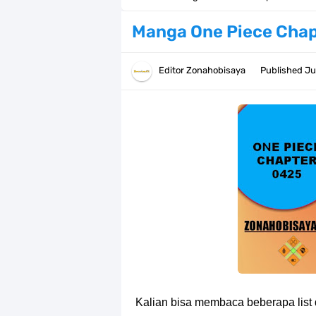
Resep Pesmol Ikan Mas, Makanan 
Manga One Piece Chap
Arti Bendera Barbados, Negara Kepu
Editor
Zonahobisaya
Published
Ju
Cara Daftar Danamon Mobile Bankin
7 Fakta Elbaph One Piece, Menjadi 
7 Fakta Ivankov One Piece, Orang Y
7 Klub Pertama Yang Menjuarai Li
Arti Bendera Palau, Negara Kepulau
Cara Membuat Linktree Instagram,
7 Fakta Gaban One Piece, Orang Yan
Kalian bisa membaca beberapa list 