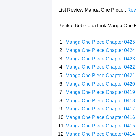
Profil Slamet Rahardjo, Aktor Deng
List Review Manga One Piece :
Rev
Resep Roti Panggang, Sangat Muda
Berikut Beberapa Link Manga One P
Arti Bendera Seychelles, Negara Ke
Manga One Piece Chapter 0425
Cara Bayar Akulaku Lewat Gopay, S
Manga One Piece Chapter 0424
Manga One Piece Chapter 0423
7 Fakta Queen One Piece, All Star
Manga One Piece Chapter 0422
7 Fakta Brook One Piece, Mantan K
Manga One Piece Chapter 0421
Manga One Piece Chapter 0420
7 Kapal Pesiar Terberat Di Dunia, Si
Manga One Piece Chapter 0419
Manga One Piece Chapter 0418
Arti Bendera Tanzania, Ada Di Afr
Manga One Piece Chapter 0417
Manga One Piece Chapter 0416
Manga One Piece Chapter 0415
Manga One Piece Chapter 0414