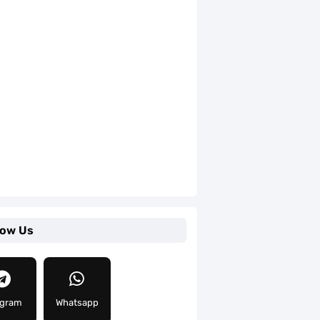
low Us
egram
Whatsapp