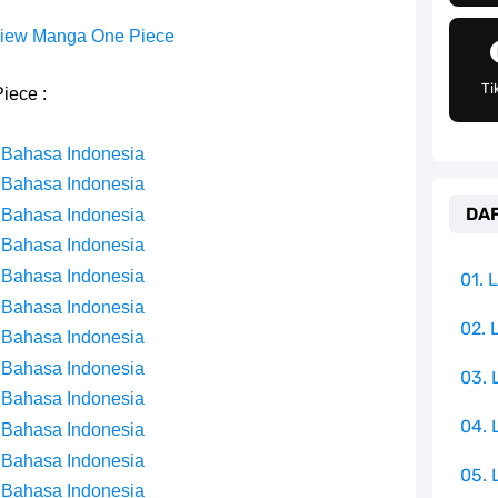
an Peran Penting Dalam Perfilman Indonesia
iew Manga One Piece
h Untuk Menjadi Cemilan Bersama Keluarga
Ti
iece :
pulauan Yang Terletak Di Samudra Hindia
 Bahasa Indonesia
angat Mudah Dan Tidak Ribet Sama Sekali
 Bahasa Indonesia
DAF
 Bahasa Indonesia
 Yang Jadi Penanggung Jawab Penjara Udon
 Bahasa Indonesia
apten Yang Poster Bountynya Poster Konser
 Bahasa Indonesia
01.
 Bahasa Indonesia
mbol Ambisi Industri Pariwisata Laut
02. 
 Bahasa Indonesia
 Bahasa Indonesia
03.
ika Dengan Bentang Alam Yang Sangat Beragam
 Bahasa Indonesia
04.
 Bahasa Indonesia
 Bahasa Indonesia
05. 
 Bahasa Indonesia