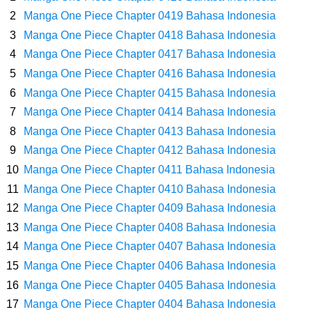
Wanita Milik Sanji
Manga One Piece Chapter 0419 Bahasa Indonesia
Manga One Piece Chapter 0418 Bahasa Indonesia
7 Klub Pertama Yang Menjuarai Liga Champions, Apa Klub Jagoan
Manga One Piece Chapter 0417 Bahasa Indonesia
Manga One Piece Chapter 0416 Bahasa Indonesia
Kamu Termasuk
Manga One Piece Chapter 0415 Bahasa Indonesia
Arti Bendera Palau, Negara Kepulauan Yang Berada Di Kawasan
Manga One Piece Chapter 0414 Bahasa Indonesia
Manga One Piece Chapter 0413 Bahasa Indonesia
Pasifik Barat
Manga One Piece Chapter 0412 Bahasa Indonesia
Manga One Piece Chapter 0411 Bahasa Indonesia
Cara Membuat Linktree Instagram, Sangat Mudah Untuk Kamu
Manga One Piece Chapter 0410 Bahasa Indonesia
Manga One Piece Chapter 0409 Bahasa Indonesia
Lakukan Sendiri
Manga One Piece Chapter 0408 Bahasa Indonesia
7 Fakta Gaban One Piece, Orang Yang Telah Memberikan Kunci Borgol
Manga One Piece Chapter 0407 Bahasa Indonesia
Manga One Piece Chapter 0406 Bahasa Indonesia
Milik Loki
Manga One Piece Chapter 0405 Bahasa Indonesia
Manga One Piece Chapter 0404 Bahasa Indonesia