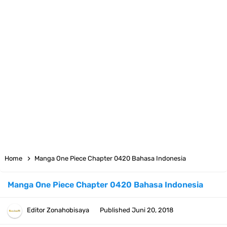
7 Satelit Buatan Pertama Di Dunia, Tongak Sejarah Imlu
Pengetahuan Manusia
Arti Bendera Moldova, Negara Tanpa Pantai Yang Pernah Jadi Bagian
Uni Soviet
Cara Daftar Telegram Di Laptop Atau Komputer Kalian Dengan
Sangat Mudah
7 Fakta Franky One Piece, Pernah Dapat Tawaran Buah Iblis Mera
Home
Manga One Piece Chapter 0420 Bahasa Indonesia
Mera No Mi
Manga One Piece Chapter 0420 Bahasa Indonesia
Profil Anwar Hafid, Politisi Yang Mernjadi Gubernur Provinsi Sulawesi
Editor
Zonahobisaya
Published
Juni 20, 2018
Tengah