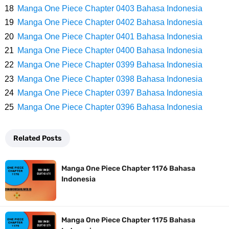
Profil Slamet Rahardjo, Aktor Dengan Peran Penting Dalam Perfilman
Manga One Piece Chapter 0403 Bahasa Indonesia
Manga One Piece Chapter 0402 Bahasa Indonesia
Indonesia
Manga One Piece Chapter 0401 Bahasa Indonesia
Resep Roti Panggang, Sangat Mudah Untuk Menjadi Cemilan
Manga One Piece Chapter 0400 Bahasa Indonesia
Manga One Piece Chapter 0399 Bahasa Indonesia
Bersama Keluarga
Manga One Piece Chapter 0398 Bahasa Indonesia
Manga One Piece Chapter 0397 Bahasa Indonesia
Arti Bendera Seychelles, Negara Kepulauan Yang Terletak Di
Manga One Piece Chapter 0396 Bahasa Indonesia
Samudra Hindia
Related Posts
Cara Bayar Akulaku Lewat Gopay, Sangat Mudah Dan Tidak Ribet
Manga One Piece Chapter 1176 Bahasa
Sama Sekali
Indonesia
7 Fakta Queen One Piece, All Star Yang Jadi Penanggung Jawab
Manga One Piece Chapter 1175 Bahasa
Penjara Udon