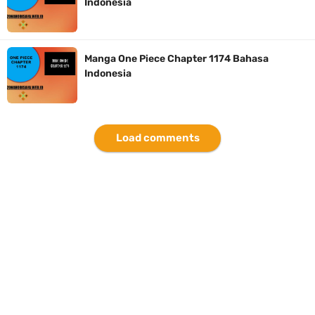
Indonesia
7 Fakta Brook One Piece, Mantan Kapten Yang Poster Bountynya
Poster Konser
Manga One Piece Chapter 1174 Bahasa
Indonesia
7 Kapal Pesiar Terberat Di Dunia, Simbol Ambisi Industri Pariwisata
Laut
Load comments
Arti Bendera Tanzania, Ada Di Afrika Dengan Bentang Alam Yang
Sangat Beragam
Friday, 7 August