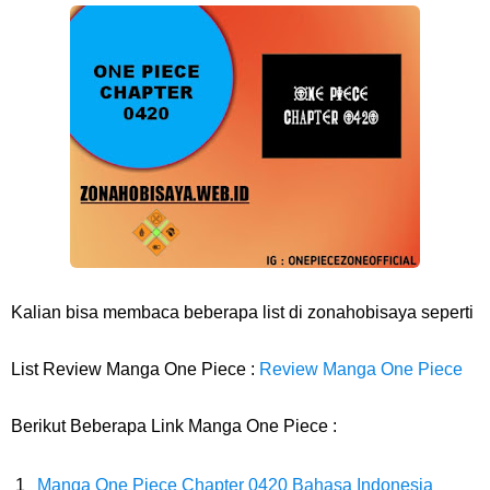
Resep Pesmol Ikan Mas, Makanan Khas Sunda Dengan Rasa Yang
Enaknya Nagih
Arti Bendera Barbados, Negara Kepulauan Yang Terletak Di Kawasan
Karibia
Cara Daftar Danamon Mobile Banking, Mudah Banget Dan Lengkap
Caranya Disini
Kalian bisa membaca beberapa list di zonahobisaya seperti
7 Fakta Elbaph One Piece, Menjadi Tempat Yang Sangat Ingin
List Review Manga One Piece :
Review Manga One Piece
Dikunjungi Usopp
Berikut Beberapa Link Manga One Piece :
7 Fakta Ivankov One Piece, Orang Yang Mampu Menipu Sensor
Manga One Piece Chapter 0420 Bahasa Indonesia