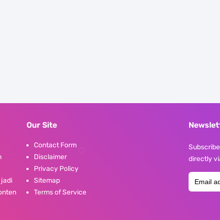
Our Site
Newslet
Contact Form
Subscribe 
n
Disclaimer
directly v
Privacy Policy
 jadi
Sitemap
konten
Terms of Service