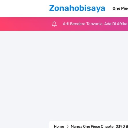
Zonahobisaya
One Pi
Cara Pindahkan WA Dari Android K
7 Fakta Big Mom One Piece, Yonko 
7 Fakta Yamato One Piece, Anak Ka
7 Satelit Buatan Pertama Di Dunia
Arti Bendera Moldova, Negara Tanpa
Cara Daftar Telegram Di Laptop At
7 Fakta Franky One Piece, Pernah D
Profil Anwar Hafid, Politisi Yang M
Home
Manga One Piece Chapter 0390 B