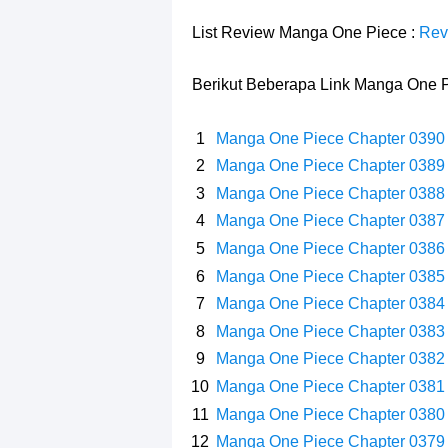
Profil Slamet Rahardjo, Aktor Deng
List Review Manga One Piece :
Rev
Resep Roti Panggang, Sangat Muda
Berikut Beberapa Link Manga One P
Arti Bendera Seychelles, Negara Ke
Manga One Piece Chapter 0390
Cara Bayar Akulaku Lewat Gopay, S
Manga One Piece Chapter 0389
Manga One Piece Chapter 0388
7 Fakta Queen One Piece, All Star
Manga One Piece Chapter 0387
7 Fakta Brook One Piece, Mantan K
Manga One Piece Chapter 0386
Manga One Piece Chapter 0385
7 Kapal Pesiar Terberat Di Dunia, Si
Manga One Piece Chapter 0384
Manga One Piece Chapter 0383
Arti Bendera Tanzania, Ada Di Afr
Manga One Piece Chapter 0382
Manga One Piece Chapter 0381
Manga One Piece Chapter 0380
Manga One Piece Chapter 0379