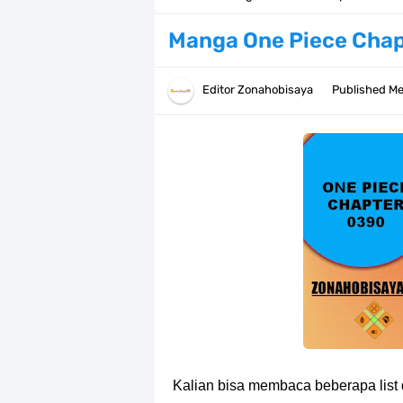
Resep Pesmol Ikan Mas, Makanan 
Manga One Piece Chap
Arti Bendera Barbados, Negara Kepu
Editor
Zonahobisaya
Published
Me
Cara Daftar Danamon Mobile Bankin
7 Fakta Elbaph One Piece, Menjadi 
7 Fakta Ivankov One Piece, Orang Y
7 Klub Pertama Yang Menjuarai Li
Arti Bendera Palau, Negara Kepulau
Cara Membuat Linktree Instagram,
7 Fakta Gaban One Piece, Orang Yan
Kalian bisa membaca beberapa list 