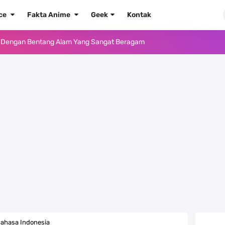
ece
Fakta Anime
Geek
Kontak
e Iphone, Sangat Gampang Untuk Kamu Lakukan
Yang Punya Bounty Yang Tinggi Sejak Muda
ido Yang Sangat Kagum Pada Kozuki Oden
, Tongak Sejarah Imlu Pengetahuan Manusia
 Pantai Yang Pernah Jadi Bagian Uni Soviet
au Komputer Kalian Dengan Sangat Mudah
apat Tawaran Buah Iblis Mera Mera No Mi
ernjadi Gubernur Provinsi Sulawesi Tengah
ahasa Indonesia