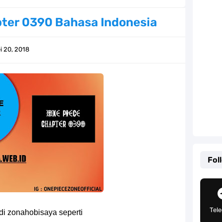
Khas Sunda Dengan Rasa Yang Enaknya Nagih
ter 0390 Bahasa Indonesia
lauan Yang Terletak Di Kawasan Karibia
i 20, 2018
g, Mudah Banget Dan Lengkap Caranya Disini
Tempat Yang Sangat Ingin Dikunjungi Usopp
ang Mampu Menipu Sensor Wanita Milik Sanji
ga Champions, Apa Klub Jagoan Kamu Termasuk
an Yang Berada Di Kawasan Pasifik Barat
Fol
 Sangat Mudah Untuk Kamu Lakukan Sendiri
g Telah Memberikan Kunci Borgol Milik Loki
Tel
di zonahobisaya seperti