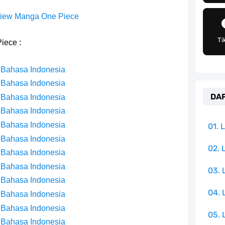
an Peran Penting Dalam Perfilman Indonesia
iew Manga One Piece
h Untuk Menjadi Cemilan Bersama Keluarga
Ti
iece :
pulauan Yang Terletak Di Samudra Hindia
 Bahasa Indonesia
angat Mudah Dan Tidak Ribet Sama Sekali
 Bahasa Indonesia
DAF
 Bahasa Indonesia
 Yang Jadi Penanggung Jawab Penjara Udon
 Bahasa Indonesia
apten Yang Poster Bountynya Poster Konser
 Bahasa Indonesia
01.
 Bahasa Indonesia
mbol Ambisi Industri Pariwisata Laut
02. 
 Bahasa Indonesia
 Bahasa Indonesia
03.
ika Dengan Bentang Alam Yang Sangat Beragam
 Bahasa Indonesia
04.
 Bahasa Indonesia
 Bahasa Indonesia
05. 
 Bahasa Indonesia