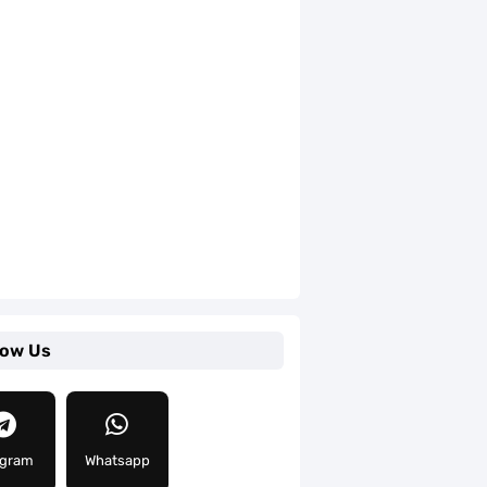
low Us
egram
Whatsapp