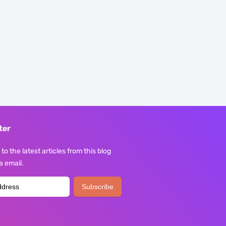
ter
to the latest articles from this blog
ia email.