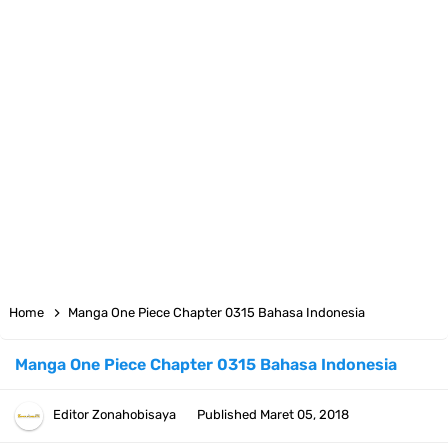
7 Fakta Yamato One Piece, Anak Kaido Yang Sangat Kagum Pada
Kozuki Oden
7 Satelit Buatan Pertama Di Dunia, Tongak Sejarah Imlu
Pengetahuan Manusia
Arti Bendera Moldova, Negara Tanpa Pantai Yang Pernah Jadi Bagian
Uni Soviet
Cara Daftar Telegram Di Laptop Atau Komputer Kalian Dengan
Home
Manga One Piece Chapter 0315 Bahasa Indonesia
Sangat Mudah
Manga One Piece Chapter 0315 Bahasa Indonesia
7 Fakta Franky One Piece, Pernah Dapat Tawaran Buah Iblis Mera
Editor
Zonahobisaya
Published
Maret 05, 2018
Mera No Mi