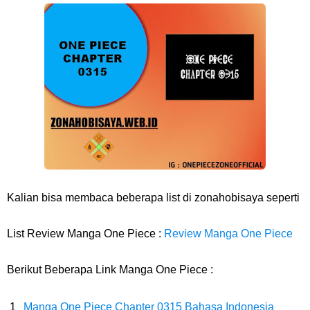
Profil Anwar Hafid, Politisi Yang Mernjadi Gubernur Provinsi Sulawesi
Tengah
Resep Pesmol Ikan Mas, Makanan Khas Sunda Dengan Rasa Yang
Enaknya Nagih
Arti Bendera Barbados, Negara Kepulauan Yang Terletak Di Kawasan
Karibia
Kalian bisa membaca beberapa list di zonahobisaya seperti
Cara Daftar Danamon Mobile Banking, Mudah Banget Dan Lengkap
List Review Manga One Piece :
Review Manga One Piece
Caranya Disini
Berikut Beberapa Link Manga One Piece :
7 Fakta Elbaph One Piece, Menjadi Tempat Yang Sangat Ingin
Manga One Piece Chapter 0315 Bahasa Indonesia