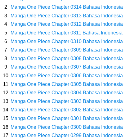
Dikunjungi Usopp
Manga One Piece Chapter 0314 Bahasa Indonesia
Manga One Piece Chapter 0313 Bahasa Indonesia
7 Fakta Ivankov One Piece, Orang Yang Mampu Menipu Sensor
Manga One Piece Chapter 0312 Bahasa Indonesia
Manga One Piece Chapter 0311 Bahasa Indonesia
Wanita Milik Sanji
Manga One Piece Chapter 0310 Bahasa Indonesia
7 Klub Pertama Yang Menjuarai Liga Champions, Apa Klub Jagoan
Manga One Piece Chapter 0309 Bahasa Indonesia
Manga One Piece Chapter 0308 Bahasa Indonesia
Kamu Termasuk
Manga One Piece Chapter 0307 Bahasa Indonesia
Manga One Piece Chapter 0306 Bahasa Indonesia
Arti Bendera Palau, Negara Kepulauan Yang Berada Di Kawasan
Manga One Piece Chapter 0305 Bahasa Indonesia
Manga One Piece Chapter 0304 Bahasa Indonesia
Pasifik Barat
Manga One Piece Chapter 0303 Bahasa Indonesia
Cara Membuat Linktree Instagram, Sangat Mudah Untuk Kamu
Manga One Piece Chapter 0302 Bahasa Indonesia
Manga One Piece Chapter 0301 Bahasa Indonesia
Lakukan Sendiri
Manga One Piece Chapter 0300 Bahasa Indonesia
Manga One Piece Chapter 0299 Bahasa Indonesia