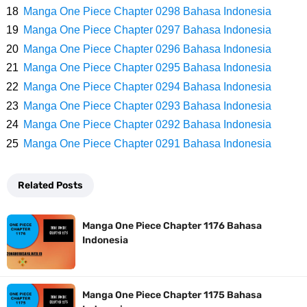
7 Fakta Gaban One Piece, Orang Yang Telah Memberikan Kunci Borgol
Manga One Piece Chapter 0298 Bahasa Indonesia
Manga One Piece Chapter 0297 Bahasa Indonesia
Milik Loki
Manga One Piece Chapter 0296 Bahasa Indonesia
Profil Slamet Rahardjo, Aktor Dengan Peran Penting Dalam Perfilman
Manga One Piece Chapter 0295 Bahasa Indonesia
Manga One Piece Chapter 0294 Bahasa Indonesia
Indonesia
Manga One Piece Chapter 0293 Bahasa Indonesia
Manga One Piece Chapter 0292 Bahasa Indonesia
Resep Roti Panggang, Sangat Mudah Untuk Menjadi Cemilan
Manga One Piece Chapter 0291 Bahasa Indonesia
Bersama Keluarga
Related Posts
Arti Bendera Seychelles, Negara Kepulauan Yang Terletak Di
Manga One Piece Chapter 1176 Bahasa
Samudra Hindia
Indonesia
Cara Bayar Akulaku Lewat Gopay, Sangat Mudah Dan Tidak Ribet
Manga One Piece Chapter 1175 Bahasa
Sama Sekali