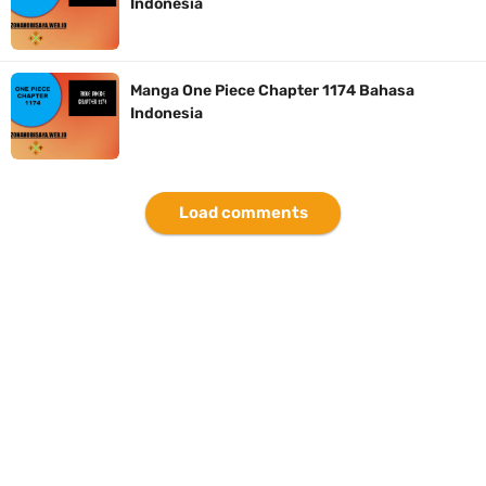
Indonesia
7 Fakta Queen One Piece, All Star Yang Jadi Penanggung Jawab
Penjara Udon
Manga One Piece Chapter 1174 Bahasa
Indonesia
7 Fakta Brook One Piece, Mantan Kapten Yang Poster Bountynya
Poster Konser
Load comments
Resep Martabak Manis, Cemilan Enak Yang Memiliki Nama Lain
Terang Bulan
Saturday, 8 August