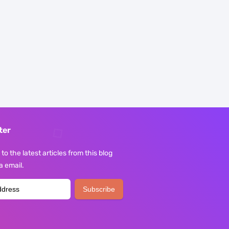
ter
to the latest articles from this blog
ia email.