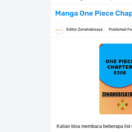
Resep Pesmol Ikan Mas, Makanan 
Manga One Piece Chap
Arti Bendera Barbados, Negara Kepu
Editor
Zonahobisaya
Published
Fe
Cara Daftar Danamon Mobile Bankin
7 Fakta Elbaph One Piece, Menjadi 
7 Fakta Ivankov One Piece, Orang Y
7 Klub Pertama Yang Menjuarai Li
Arti Bendera Palau, Negara Kepulau
Cara Membuat Linktree Instagram,
7 Fakta Gaban One Piece, Orang Yan
Kalian bisa membaca beberapa list 