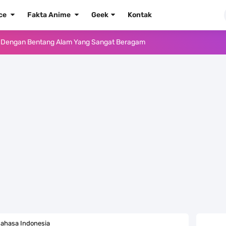
ece
Fakta Anime
Geek
Kontak
e Iphone, Sangat Gampang Untuk Kamu Lakukan
Yang Punya Bounty Yang Tinggi Sejak Muda
ido Yang Sangat Kagum Pada Kozuki Oden
, Tongak Sejarah Imlu Pengetahuan Manusia
 Pantai Yang Pernah Jadi Bagian Uni Soviet
au Komputer Kalian Dengan Sangat Mudah
apat Tawaran Buah Iblis Mera Mera No Mi
ernjadi Gubernur Provinsi Sulawesi Tengah
ahasa Indonesia