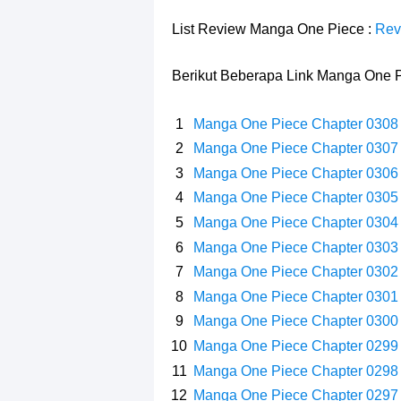
Profil Slamet Rahardjo, Aktor Deng
List Review Manga One Piece :
Rev
Resep Roti Panggang, Sangat Muda
Berikut Beberapa Link Manga One P
Arti Bendera Seychelles, Negara Ke
Manga One Piece Chapter 0308
Cara Bayar Akulaku Lewat Gopay, S
Manga One Piece Chapter 0307
Manga One Piece Chapter 0306
7 Fakta Queen One Piece, All Star
Manga One Piece Chapter 0305
7 Fakta Brook One Piece, Mantan K
Manga One Piece Chapter 0304
Manga One Piece Chapter 0303
Resep Martabak Manis, Cemilan Ena
Manga One Piece Chapter 0302
Manga One Piece Chapter 0301
Arti Bendera Tanzania, Ada Di Afr
Manga One Piece Chapter 0300
Manga One Piece Chapter 0299
Manga One Piece Chapter 0298
Manga One Piece Chapter 0297