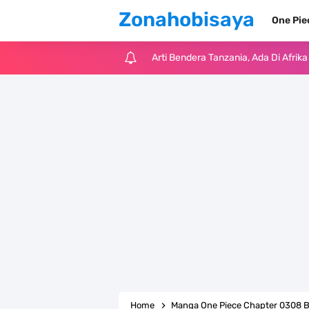
Zonahobisaya
One Pi
Cara Pindahkan WA Dari Android K
7 Fakta Big Mom One Piece, Yonko 
7 Fakta Yamato One Piece, Anak Ka
7 Satelit Buatan Pertama Di Dunia
Arti Bendera Moldova, Negara Tanpa
Cara Daftar Telegram Di Laptop At
7 Fakta Franky One Piece, Pernah D
Profil Anwar Hafid, Politisi Yang M
Home
Manga One Piece Chapter 0308 B