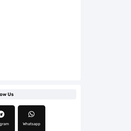
low Us
egram
Whatsapp