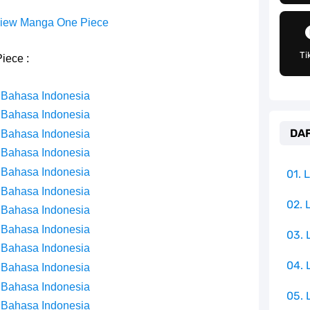
an Peran Penting Dalam Perfilman Indonesia
iew Manga One Piece
h Untuk Menjadi Cemilan Bersama Keluarga
Ti
iece :
pulauan Yang Terletak Di Samudra Hindia
 Bahasa Indonesia
angat Mudah Dan Tidak Ribet Sama Sekali
 Bahasa Indonesia
DAF
 Bahasa Indonesia
 Yang Jadi Penanggung Jawab Penjara Udon
 Bahasa Indonesia
apten Yang Poster Bountynya Poster Konser
 Bahasa Indonesia
01.
 Bahasa Indonesia
k Yang Memiliki Nama Lain Terang Bulan
02. 
 Bahasa Indonesia
 Bahasa Indonesia
03.
ika Dengan Bentang Alam Yang Sangat Beragam
 Bahasa Indonesia
04.
 Bahasa Indonesia
 Bahasa Indonesia
05. 
 Bahasa Indonesia