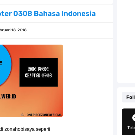
Khas Sunda Dengan Rasa Yang Enaknya Nagih
ter 0308 Bahasa Indonesia
lauan Yang Terletak Di Kawasan Karibia
bruari 18, 2018
g, Mudah Banget Dan Lengkap Caranya Disini
Tempat Yang Sangat Ingin Dikunjungi Usopp
ang Mampu Menipu Sensor Wanita Milik Sanji
ga Champions, Apa Klub Jagoan Kamu Termasuk
an Yang Berada Di Kawasan Pasifik Barat
Fol
 Sangat Mudah Untuk Kamu Lakukan Sendiri
g Telah Memberikan Kunci Borgol Milik Loki
Tel
di zonahobisaya seperti