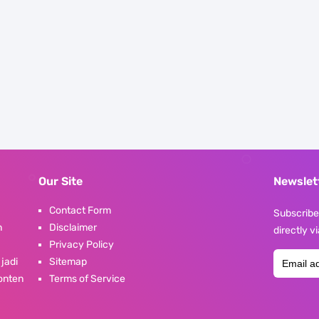
Our Site
Newslet
Contact Form
Subscribe 
n
Disclaimer
directly v
Privacy Policy
 jadi
Sitemap
konten
Terms of Service