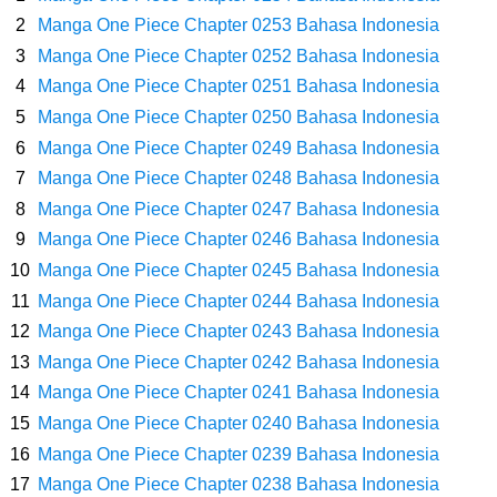
Caranya Disini
Manga One Piece Chapter 0253 Bahasa Indonesia
Manga One Piece Chapter 0252 Bahasa Indonesia
7 Fakta Elbaph One Piece, Menjadi Tempat Yang Sangat Ingin
Manga One Piece Chapter 0251 Bahasa Indonesia
Manga One Piece Chapter 0250 Bahasa Indonesia
Dikunjungi Usopp
Manga One Piece Chapter 0249 Bahasa Indonesia
7 Fakta Ivankov One Piece, Orang Yang Mampu Menipu Sensor
Manga One Piece Chapter 0248 Bahasa Indonesia
Manga One Piece Chapter 0247 Bahasa Indonesia
Wanita Milik Sanji
Manga One Piece Chapter 0246 Bahasa Indonesia
Manga One Piece Chapter 0245 Bahasa Indonesia
7 Klub Pertama Yang Menjuarai Liga Champions, Apa Klub Jagoan
Manga One Piece Chapter 0244 Bahasa Indonesia
Manga One Piece Chapter 0243 Bahasa Indonesia
Kamu Termasuk
Manga One Piece Chapter 0242 Bahasa Indonesia
Arti Bendera Palau, Negara Kepulauan Yang Berada Di Kawasan
Manga One Piece Chapter 0241 Bahasa Indonesia
Manga One Piece Chapter 0240 Bahasa Indonesia
Pasifik Barat
Manga One Piece Chapter 0239 Bahasa Indonesia
Manga One Piece Chapter 0238 Bahasa Indonesia