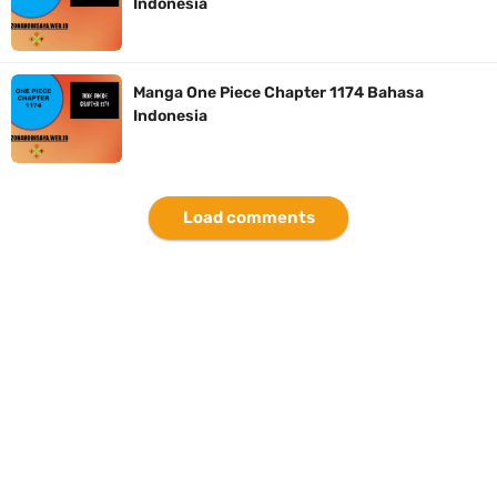
Indonesia
Cara Bayar Akulaku Lewat Gopay, Sangat Mudah Dan Tidak Ribet
Sama Sekali
Manga One Piece Chapter 1174 Bahasa
Indonesia
7 Fakta Queen One Piece, All Star Yang Jadi Penanggung Jawab
Penjara Udon
Load comments
Profil Washifa Assegaf, Pemeran Aurel Pada Sinetron Merangkai
Kisah Indah
Sunday, 9 August