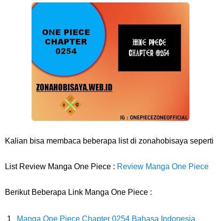
7 Fakta Franky One Piece, Pernah Dapat Tawaran Buah Iblis Mera
Mera No Mi
Profil Anwar Hafid, Politisi Yang Mernjadi Gubernur Provinsi Sulawesi
Tengah
Resep Pesmol Ikan Mas, Makanan Khas Sunda Dengan Rasa Yang
Enaknya Nagih
Kalian bisa membaca beberapa list di zonahobisaya seperti
Arti Bendera Barbados, Negara Kepulauan Yang Terletak Di Kawasan
List Review Manga One Piece :
Review Manga One Piece
Karibia
Berikut Beberapa Link Manga One Piece :
Cara Daftar Danamon Mobile Banking, Mudah Banget Dan Lengkap
Manga One Piece Chapter 0254 Bahasa Indonesia