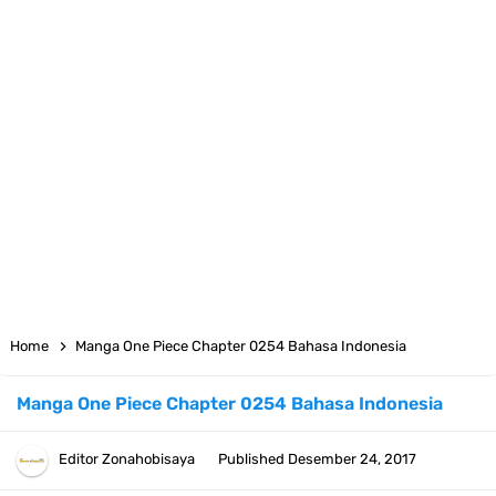
7 Fakta Big Mom One Piece, Yonko Yang Punya Bounty Yang Tinggi
Sejak Muda
7 Fakta Yamato One Piece, Anak Kaido Yang Sangat Kagum Pada
Kozuki Oden
7 Satelit Buatan Pertama Di Dunia, Tongak Sejarah Imlu
Pengetahuan Manusia
Arti Bendera Moldova, Negara Tanpa Pantai Yang Pernah Jadi Bagian
Home
Manga One Piece Chapter 0254 Bahasa Indonesia
Uni Soviet
Manga One Piece Chapter 0254 Bahasa Indonesia
Cara Daftar Telegram Di Laptop Atau Komputer Kalian Dengan
Editor
Zonahobisaya
Published
Desember 24, 2017
Sangat Mudah