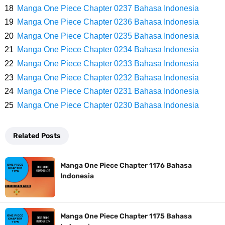
Cara Membuat Linktree Instagram, Sangat Mudah Untuk Kamu
Manga One Piece Chapter 0237 Bahasa Indonesia
Manga One Piece Chapter 0236 Bahasa Indonesia
Lakukan Sendiri
Manga One Piece Chapter 0235 Bahasa Indonesia
7 Fakta Gaban One Piece, Orang Yang Telah Memberikan Kunci Borgol
Manga One Piece Chapter 0234 Bahasa Indonesia
Manga One Piece Chapter 0233 Bahasa Indonesia
Milik Loki
Manga One Piece Chapter 0232 Bahasa Indonesia
Manga One Piece Chapter 0231 Bahasa Indonesia
Profil Slamet Rahardjo, Aktor Dengan Peran Penting Dalam Perfilman
Manga One Piece Chapter 0230 Bahasa Indonesia
Indonesia
Related Posts
Resep Roti Panggang, Sangat Mudah Untuk Menjadi Cemilan
Manga One Piece Chapter 1176 Bahasa
Bersama Keluarga
Indonesia
Arti Bendera Seychelles, Negara Kepulauan Yang Terletak Di
Manga One Piece Chapter 1175 Bahasa
Samudra Hindia