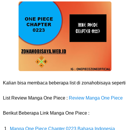
7 Fakta Franky One Piece, Pernah Dapat Tawaran Buah Iblis Mera
Mera No Mi
Profil Anwar Hafid, Politisi Yang Mernjadi Gubernur Provinsi Sulawesi
Tengah
Resep Pesmol Ikan Mas, Makanan Khas Sunda Dengan Rasa Yang
Enaknya Nagih
Kalian bisa membaca beberapa list di zonahobisaya seperti
Arti Bendera Barbados, Negara Kepulauan Yang Terletak Di Kawasan
List Review Manga One Piece :
Review Manga One Piece
Karibia
Berikut Beberapa Link Manga One Piece :
Cara Daftar Danamon Mobile Banking, Mudah Banget Dan Lengkap
Manga One Piece Chapter 0223 Bahasa Indonesia