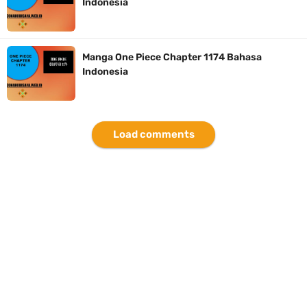
Indonesia
Cara Bayar Akulaku Lewat Gopay, Sangat Mudah Dan Tidak Ribet
Sama Sekali
Manga One Piece Chapter 1174 Bahasa
Indonesia
7 Fakta Queen One Piece, All Star Yang Jadi Penanggung Jawab
Penjara Udon
Load comments
Profil Washifa Assegaf, Pemeran Aurel Pada Sinetron Merangkai
Kisah Indah
Sunday, 9 August