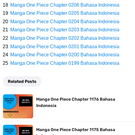
Cara Membuat Linktree Instagram, Sangat Mudah Untuk Kamu
Manga One Piece Chapter 0206 Bahasa Indonesia
Manga One Piece Chapter 0205 Bahasa Indonesia
Lakukan Sendiri
Manga One Piece Chapter 0204 Bahasa Indonesia
7 Fakta Gaban One Piece, Orang Yang Telah Memberikan Kunci Borgol
Manga One Piece Chapter 0203 Bahasa Indonesia
Manga One Piece Chapter 0202 Bahasa Indonesia
Milik Loki
Manga One Piece Chapter 0201 Bahasa Indonesia
Manga One Piece Chapter 0200 Bahasa Indonesia
Profil Slamet Rahardjo, Aktor Dengan Peran Penting Dalam Perfilman
Manga One Piece Chapter 0199 Bahasa Indonesia
Indonesia
Related Posts
Resep Roti Panggang, Sangat Mudah Untuk Menjadi Cemilan
Manga One Piece Chapter 1176 Bahasa
Bersama Keluarga
Indonesia
Arti Bendera Seychelles, Negara Kepulauan Yang Terletak Di
Manga One Piece Chapter 1175 Bahasa
Samudra Hindia