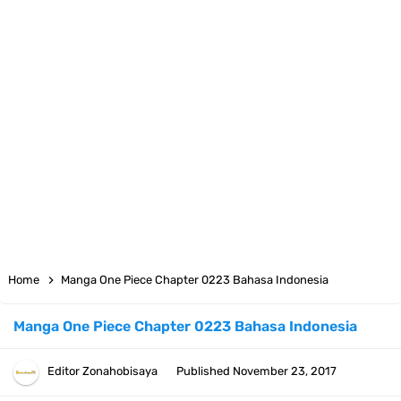
7 Fakta Big Mom One Piece, Yonko Yang Punya Bounty Yang Tinggi
Sejak Muda
7 Fakta Yamato One Piece, Anak Kaido Yang Sangat Kagum Pada
Kozuki Oden
7 Satelit Buatan Pertama Di Dunia, Tongak Sejarah Imlu
Pengetahuan Manusia
Arti Bendera Moldova, Negara Tanpa Pantai Yang Pernah Jadi Bagian
Home
Manga One Piece Chapter 0223 Bahasa Indonesia
Uni Soviet
Manga One Piece Chapter 0223 Bahasa Indonesia
Cara Daftar Telegram Di Laptop Atau Komputer Kalian Dengan
Editor
Zonahobisaya
Published
November 23, 2017
Sangat Mudah