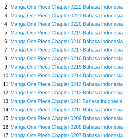
Caranya Disini
Manga One Piece Chapter 0222 Bahasa Indonesia
Manga One Piece Chapter 0221 Bahasa Indonesia
7 Fakta Elbaph One Piece, Menjadi Tempat Yang Sangat Ingin
Manga One Piece Chapter 0220 Bahasa Indonesia
Manga One Piece Chapter 0219 Bahasa Indonesia
Dikunjungi Usopp
Manga One Piece Chapter 0218 Bahasa Indonesia
7 Fakta Ivankov One Piece, Orang Yang Mampu Menipu Sensor
Manga One Piece Chapter 0217 Bahasa Indonesia
Manga One Piece Chapter 0216 Bahasa Indonesia
Wanita Milik Sanji
Manga One Piece Chapter 0215 Bahasa Indonesia
Manga One Piece Chapter 0214 Bahasa Indonesia
7 Klub Pertama Yang Menjuarai Liga Champions, Apa Klub Jagoan
Manga One Piece Chapter 0213 Bahasa Indonesia
Manga One Piece Chapter 0212 Bahasa Indonesia
Kamu Termasuk
Manga One Piece Chapter 0211 Bahasa Indonesia
Arti Bendera Palau, Negara Kepulauan Yang Berada Di Kawasan
Manga One Piece Chapter 0210 Bahasa Indonesia
Manga One Piece Chapter 0209 Bahasa Indonesia
Pasifik Barat
Manga One Piece Chapter 0208 Bahasa Indonesia
Manga One Piece Chapter 0207 Bahasa Indonesia