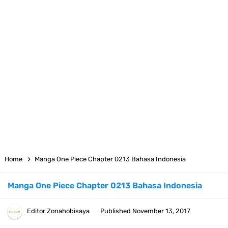
7 Satelit Buatan Pertama Di Dunia, Tongak Sejarah Imlu
Pengetahuan Manusia
Arti Bendera Moldova, Negara Tanpa Pantai Yang Pernah Jadi Bagian
Uni Soviet
Cara Daftar Telegram Di Laptop Atau Komputer Kalian Dengan
Sangat Mudah
7 Fakta Franky One Piece, Pernah Dapat Tawaran Buah Iblis Mera
Home
Manga One Piece Chapter 0213 Bahasa Indonesia
Mera No Mi
Manga One Piece Chapter 0213 Bahasa Indonesia
Profil Anwar Hafid, Politisi Yang Mernjadi Gubernur Provinsi Sulawesi
Editor
Zonahobisaya
Published
November 13, 2017
Tengah