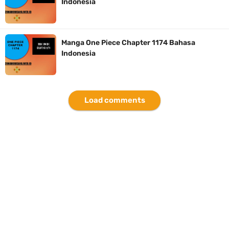
Indonesia
7 Fakta Brook One Piece, Mantan Kapten Yang Poster Bountynya
Poster Konser
Manga One Piece Chapter 1174 Bahasa
Indonesia
7 Kapal Pesiar Terberat Di Dunia, Simbol Ambisi Industri Pariwisata
Laut
Load comments
Arti Bendera Tanzania, Ada Di Afrika Dengan Bentang Alam Yang
Sangat Beragam
Friday, 7 August