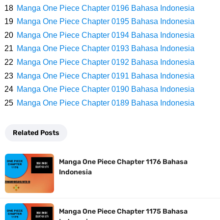
Profil Slamet Rahardjo, Aktor Dengan Peran Penting Dalam Perfilman
Manga One Piece Chapter 0196 Bahasa Indonesia
Manga One Piece Chapter 0195 Bahasa Indonesia
Indonesia
Manga One Piece Chapter 0194 Bahasa Indonesia
Resep Roti Panggang, Sangat Mudah Untuk Menjadi Cemilan
Manga One Piece Chapter 0193 Bahasa Indonesia
Manga One Piece Chapter 0192 Bahasa Indonesia
Bersama Keluarga
Manga One Piece Chapter 0191 Bahasa Indonesia
Manga One Piece Chapter 0190 Bahasa Indonesia
Arti Bendera Seychelles, Negara Kepulauan Yang Terletak Di
Manga One Piece Chapter 0189 Bahasa Indonesia
Samudra Hindia
Related Posts
Cara Bayar Akulaku Lewat Gopay, Sangat Mudah Dan Tidak Ribet
Manga One Piece Chapter 1176 Bahasa
Sama Sekali
Indonesia
7 Fakta Queen One Piece, All Star Yang Jadi Penanggung Jawab
Manga One Piece Chapter 1175 Bahasa
Penjara Udon