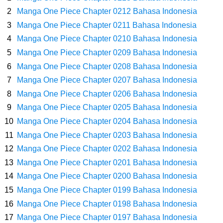
Wanita Milik Sanji
Manga One Piece Chapter 0212 Bahasa Indonesia
Manga One Piece Chapter 0211 Bahasa Indonesia
7 Klub Pertama Yang Menjuarai Liga Champions, Apa Klub Jagoan
Manga One Piece Chapter 0210 Bahasa Indonesia
Manga One Piece Chapter 0209 Bahasa Indonesia
Kamu Termasuk
Manga One Piece Chapter 0208 Bahasa Indonesia
Arti Bendera Palau, Negara Kepulauan Yang Berada Di Kawasan
Manga One Piece Chapter 0207 Bahasa Indonesia
Manga One Piece Chapter 0206 Bahasa Indonesia
Pasifik Barat
Manga One Piece Chapter 0205 Bahasa Indonesia
Manga One Piece Chapter 0204 Bahasa Indonesia
Cara Membuat Linktree Instagram, Sangat Mudah Untuk Kamu
Manga One Piece Chapter 0203 Bahasa Indonesia
Manga One Piece Chapter 0202 Bahasa Indonesia
Lakukan Sendiri
Manga One Piece Chapter 0201 Bahasa Indonesia
7 Fakta Gaban One Piece, Orang Yang Telah Memberikan Kunci Borgol
Manga One Piece Chapter 0200 Bahasa Indonesia
Manga One Piece Chapter 0199 Bahasa Indonesia
Milik Loki
Manga One Piece Chapter 0198 Bahasa Indonesia
Manga One Piece Chapter 0197 Bahasa Indonesia