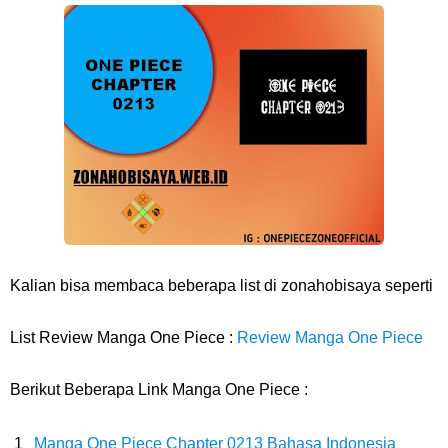
Resep Pesmol Ikan Mas, Makanan Khas Sunda Dengan Rasa Yang
Enaknya Nagih
Arti Bendera Barbados, Negara Kepulauan Yang Terletak Di Kawasan
Karibia
Cara Daftar Danamon Mobile Banking, Mudah Banget Dan Lengkap
Caranya Disini
Kalian bisa membaca beberapa list di zonahobisaya seperti
7 Fakta Elbaph One Piece, Menjadi Tempat Yang Sangat Ingin
List Review Manga One Piece :
Review Manga One Piece
Dikunjungi Usopp
Berikut Beberapa Link Manga One Piece :
7 Fakta Ivankov One Piece, Orang Yang Mampu Menipu Sensor
Manga One Piece Chapter 0213 Bahasa Indonesia