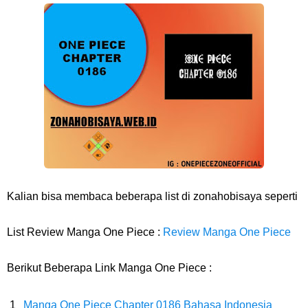
Resep Pesmol Ikan Mas, Makanan Khas Sunda Dengan Rasa Yang
Enaknya Nagih
Arti Bendera Barbados, Negara Kepulauan Yang Terletak Di Kawasan
Karibia
Cara Daftar Danamon Mobile Banking, Mudah Banget Dan Lengkap
Caranya Disini
Kalian bisa membaca beberapa list di zonahobisaya seperti
7 Fakta Elbaph One Piece, Menjadi Tempat Yang Sangat Ingin
List Review Manga One Piece :
Review Manga One Piece
Dikunjungi Usopp
Berikut Beberapa Link Manga One Piece :
7 Fakta Ivankov One Piece, Orang Yang Mampu Menipu Sensor
Manga One Piece Chapter 0186 Bahasa Indonesia