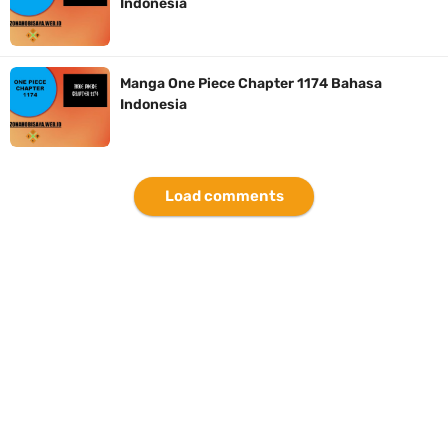
Indonesia
7 Fakta Brook One Piece, Mantan Kapten Yang Poster Bountynya
Poster Konser
Manga One Piece Chapter 1174 Bahasa
Indonesia
7 Kapal Pesiar Terberat Di Dunia, Simbol Ambisi Industri Pariwisata
Laut
Load comments
Arti Bendera Tanzania, Ada Di Afrika Dengan Bentang Alam Yang
Sangat Beragam
Friday, 7 August