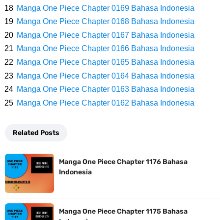
Profil Slamet Rahardjo, Aktor Dengan Peran Penting Dalam Perfilman
Manga One Piece Chapter 0169 Bahasa Indonesia
Manga One Piece Chapter 0168 Bahasa Indonesia
Indonesia
Manga One Piece Chapter 0167 Bahasa Indonesia
Resep Roti Panggang, Sangat Mudah Untuk Menjadi Cemilan
Manga One Piece Chapter 0166 Bahasa Indonesia
Manga One Piece Chapter 0165 Bahasa Indonesia
Bersama Keluarga
Manga One Piece Chapter 0164 Bahasa Indonesia
Manga One Piece Chapter 0163 Bahasa Indonesia
Arti Bendera Seychelles, Negara Kepulauan Yang Terletak Di
Manga One Piece Chapter 0162 Bahasa Indonesia
Samudra Hindia
Related Posts
Cara Bayar Akulaku Lewat Gopay, Sangat Mudah Dan Tidak Ribet
Manga One Piece Chapter 1176 Bahasa
Sama Sekali
Indonesia
7 Fakta Queen One Piece, All Star Yang Jadi Penanggung Jawab
Manga One Piece Chapter 1175 Bahasa
Penjara Udon