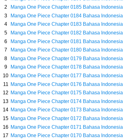
Wanita Milik Sanji
Manga One Piece Chapter 0185 Bahasa Indonesia
Manga One Piece Chapter 0184 Bahasa Indonesia
7 Klub Pertama Yang Menjuarai Liga Champions, Apa Klub Jagoan
Manga One Piece Chapter 0183 Bahasa Indonesia
Manga One Piece Chapter 0182 Bahasa Indonesia
Kamu Termasuk
Manga One Piece Chapter 0181 Bahasa Indonesia
Arti Bendera Palau, Negara Kepulauan Yang Berada Di Kawasan
Manga One Piece Chapter 0180 Bahasa Indonesia
Manga One Piece Chapter 0179 Bahasa Indonesia
Pasifik Barat
Manga One Piece Chapter 0178 Bahasa Indonesia
Manga One Piece Chapter 0177 Bahasa Indonesia
Cara Membuat Linktree Instagram, Sangat Mudah Untuk Kamu
Manga One Piece Chapter 0176 Bahasa Indonesia
Manga One Piece Chapter 0175 Bahasa Indonesia
Lakukan Sendiri
Manga One Piece Chapter 0174 Bahasa Indonesia
7 Fakta Gaban One Piece, Orang Yang Telah Memberikan Kunci Borgol
Manga One Piece Chapter 0173 Bahasa Indonesia
Manga One Piece Chapter 0172 Bahasa Indonesia
Milik Loki
Manga One Piece Chapter 0171 Bahasa Indonesia
Manga One Piece Chapter 0170 Bahasa Indonesia