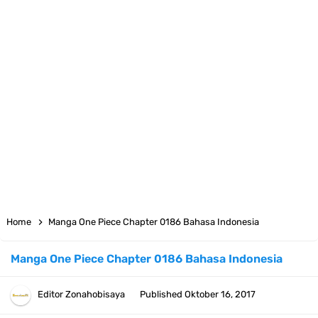
7 Satelit Buatan Pertama Di Dunia, Tongak Sejarah Imlu
Pengetahuan Manusia
Arti Bendera Moldova, Negara Tanpa Pantai Yang Pernah Jadi Bagian
Uni Soviet
Cara Daftar Telegram Di Laptop Atau Komputer Kalian Dengan
Sangat Mudah
7 Fakta Franky One Piece, Pernah Dapat Tawaran Buah Iblis Mera
Home
Manga One Piece Chapter 0186 Bahasa Indonesia
Mera No Mi
Manga One Piece Chapter 0186 Bahasa Indonesia
Profil Anwar Hafid, Politisi Yang Mernjadi Gubernur Provinsi Sulawesi
Editor
Zonahobisaya
Published
Oktober 16, 2017
Tengah