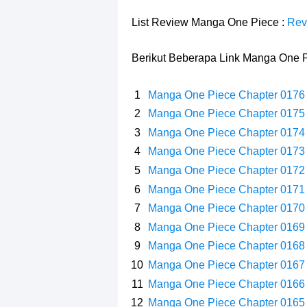
7 Fakta Gaban One Piece, Orang Yan
List Review Manga One Piece :
Rev
Profil Slamet Rahardjo, Aktor Deng
Berikut Beberapa Link Manga One P
Resep Roti Panggang, Sangat Muda
Manga One Piece Chapter 0176
Arti Bendera Seychelles, Negara Ke
Manga One Piece Chapter 0175
Manga One Piece Chapter 0174
Cara Bayar Akulaku Lewat Gopay, S
Manga One Piece Chapter 0173
7 Fakta Queen One Piece, All Star
Manga One Piece Chapter 0172
Manga One Piece Chapter 0171
7 Fakta Brook One Piece, Mantan K
Manga One Piece Chapter 0170
Manga One Piece Chapter 0169
Resep Martabak Manis, Cemilan Ena
Manga One Piece Chapter 0168
Manga One Piece Chapter 0167
Manga One Piece Chapter 0166
Manga One Piece Chapter 0165