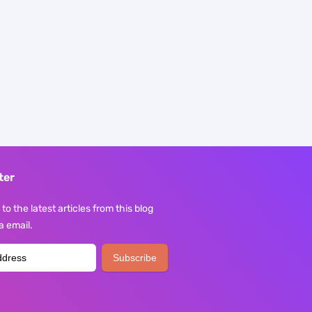
ter
to the latest articles from this blog
ia email.