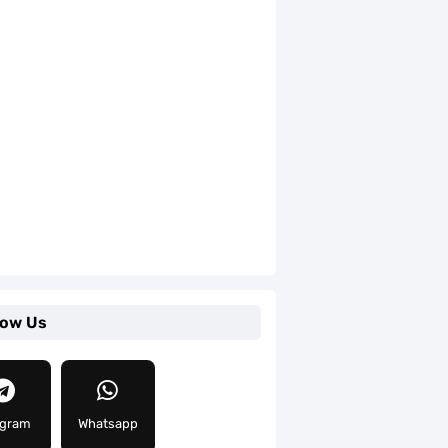
low Us
egram
Whatsapp