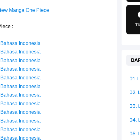
g Telah Memberikan Kunci Borgol Milik Loki
iew Manga One Piece
an Peran Penting Dalam Perfilman Indonesia
Ti
iece :
h Untuk Menjadi Cemilan Bersama Keluarga
 Bahasa Indonesia
pulauan Yang Terletak Di Samudra Hindia
 Bahasa Indonesia
DAF
 Bahasa Indonesia
angat Mudah Dan Tidak Ribet Sama Sekali
 Bahasa Indonesia
 Yang Jadi Penanggung Jawab Penjara Udon
 Bahasa Indonesia
01.
 Bahasa Indonesia
apten Yang Poster Bountynya Poster Konser
02. 
 Bahasa Indonesia
 Bahasa Indonesia
03.
k Yang Memiliki Nama Lain Terang Bulan
 Bahasa Indonesia
04.
 Bahasa Indonesia
 Bahasa Indonesia
05. 
 Bahasa Indonesia