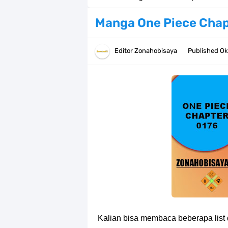
Profil Anwar Hafid, Politisi Yang M
Manga One Piece Chap
Resep Pesmol Ikan Mas, Makanan 
Editor
Zonahobisaya
Published
Ok
Arti Bendera Barbados, Negara Kepu
Cara Daftar Danamon Mobile Bankin
7 Fakta Elbaph One Piece, Menjadi 
7 Fakta Ivankov One Piece, Orang Y
7 Klub Pertama Yang Menjuarai Li
Arti Bendera Palau, Negara Kepulau
Cara Membuat Linktree Instagram,
Kalian bisa membaca beberapa list 