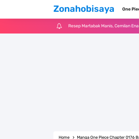
Zonahobisaya
One Pi
Arti Bendera Tanzania, Ada Di Afr
Cara Pindahkan WA Dari Android K
7 Fakta Big Mom One Piece, Yonko 
7 Fakta Yamato One Piece, Anak Ka
7 Satelit Buatan Pertama Di Dunia
Arti Bendera Moldova, Negara Tanpa
Cara Daftar Telegram Di Laptop At
7 Fakta Franky One Piece, Pernah D
Home
Manga One Piece Chapter 0176 B