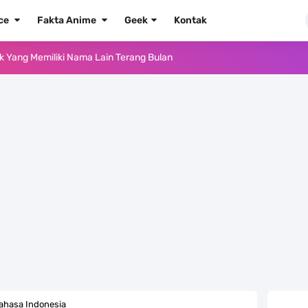
ece
Fakta Anime
Geek
Kontak
ika Dengan Bentang Alam Yang Sangat Beragam
e Iphone, Sangat Gampang Untuk Kamu Lakukan
Yang Punya Bounty Yang Tinggi Sejak Muda
ido Yang Sangat Kagum Pada Kozuki Oden
, Tongak Sejarah Imlu Pengetahuan Manusia
 Pantai Yang Pernah Jadi Bagian Uni Soviet
au Komputer Kalian Dengan Sangat Mudah
apat Tawaran Buah Iblis Mera Mera No Mi
ahasa Indonesia