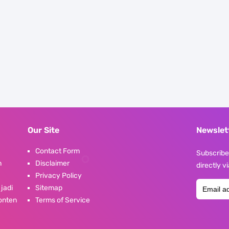
Our Site
Newslet
Contact Form
Subscribe 
n
Disclaimer
directly v
Privacy Policy
 jadi
Sitemap
konten
Terms of Service