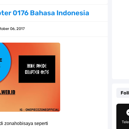
ernjadi Gubernur Provinsi Sulawesi Tengah
ter 0176 Bahasa Indonesia
Khas Sunda Dengan Rasa Yang Enaknya Nagih
tober 06, 2017
lauan Yang Terletak Di Kawasan Karibia
g, Mudah Banget Dan Lengkap Caranya Disini
Tempat Yang Sangat Ingin Dikunjungi Usopp
ang Mampu Menipu Sensor Wanita Milik Sanji
ga Champions, Apa Klub Jagoan Kamu Termasuk
Fol
an Yang Berada Di Kawasan Pasifik Barat
 Sangat Mudah Untuk Kamu Lakukan Sendiri
Tel
di zonahobisaya seperti