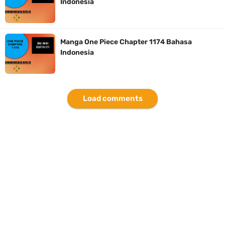
Indonesia
Cara Bayar Akulaku Lewat Gopay, Sangat Mudah Dan Tidak Ribet
Sama Sekali
Manga One Piece Chapter 1174 Bahasa
Indonesia
7 Fakta Queen One Piece, All Star Yang Jadi Penanggung Jawab
Penjara Udon
Load comments
Profil Washifa Assegaf, Pemeran Aurel Pada Sinetron Merangkai
Kisah Indah
Sunday, 9 August