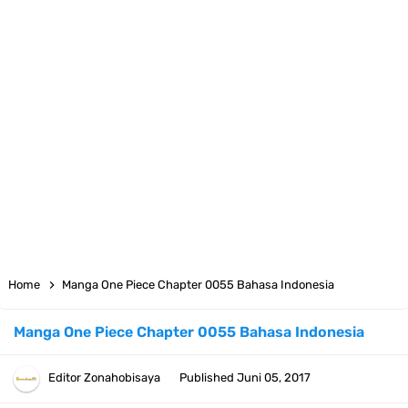
7 Fakta Big Mom One Piece, Yonko Yang Punya Bounty Yang Tinggi
Sejak Muda
7 Fakta Yamato One Piece, Anak Kaido Yang Sangat Kagum Pada
Kozuki Oden
7 Satelit Buatan Pertama Di Dunia, Tongak Sejarah Imlu
Pengetahuan Manusia
Arti Bendera Moldova, Negara Tanpa Pantai Yang Pernah Jadi Bagian
Home
Manga One Piece Chapter 0055 Bahasa Indonesia
Uni Soviet
Manga One Piece Chapter 0055 Bahasa Indonesia
Cara Daftar Telegram Di Laptop Atau Komputer Kalian Dengan
Editor
Zonahobisaya
Published
Juni 05, 2017
Sangat Mudah