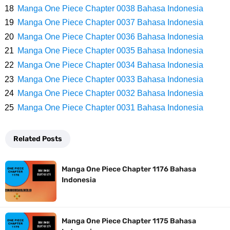
Cara Membuat Linktree Instagram, Sangat Mudah Untuk Kamu
Manga One Piece Chapter 0038 Bahasa Indonesia
Manga One Piece Chapter 0037 Bahasa Indonesia
Lakukan Sendiri
Manga One Piece Chapter 0036 Bahasa Indonesia
7 Fakta Gaban One Piece, Orang Yang Telah Memberikan Kunci Borgol
Manga One Piece Chapter 0035 Bahasa Indonesia
Manga One Piece Chapter 0034 Bahasa Indonesia
Milik Loki
Manga One Piece Chapter 0033 Bahasa Indonesia
Manga One Piece Chapter 0032 Bahasa Indonesia
Profil Slamet Rahardjo, Aktor Dengan Peran Penting Dalam Perfilman
Manga One Piece Chapter 0031 Bahasa Indonesia
Indonesia
Related Posts
Resep Roti Panggang, Sangat Mudah Untuk Menjadi Cemilan
Manga One Piece Chapter 1176 Bahasa
Bersama Keluarga
Indonesia
Arti Bendera Seychelles, Negara Kepulauan Yang Terletak Di
Manga One Piece Chapter 1175 Bahasa
Samudra Hindia