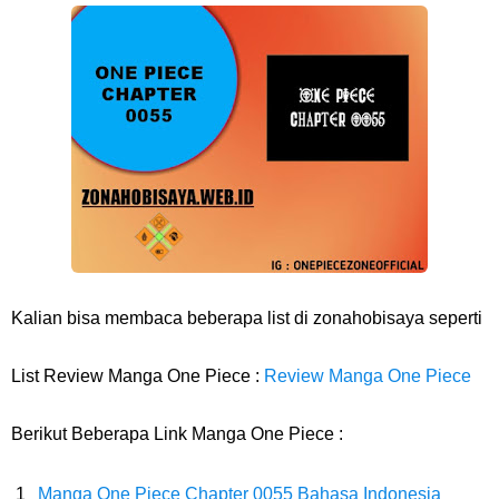
7 Fakta Franky One Piece, Pernah Dapat Tawaran Buah Iblis Mera
Mera No Mi
Profil Anwar Hafid, Politisi Yang Mernjadi Gubernur Provinsi Sulawesi
Tengah
Resep Pesmol Ikan Mas, Makanan Khas Sunda Dengan Rasa Yang
Enaknya Nagih
Kalian bisa membaca beberapa list di zonahobisaya seperti
Arti Bendera Barbados, Negara Kepulauan Yang Terletak Di Kawasan
List Review Manga One Piece :
Review Manga One Piece
Karibia
Berikut Beberapa Link Manga One Piece :
Cara Daftar Danamon Mobile Banking, Mudah Banget Dan Lengkap
Manga One Piece Chapter 0055 Bahasa Indonesia