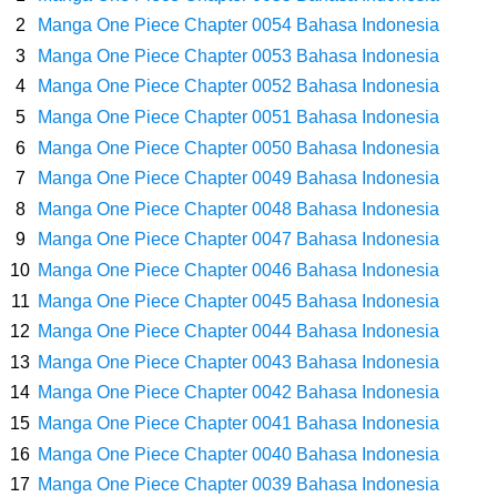
Caranya Disini
Manga One Piece Chapter 0054 Bahasa Indonesia
Manga One Piece Chapter 0053 Bahasa Indonesia
7 Fakta Elbaph One Piece, Menjadi Tempat Yang Sangat Ingin
Manga One Piece Chapter 0052 Bahasa Indonesia
Manga One Piece Chapter 0051 Bahasa Indonesia
Dikunjungi Usopp
Manga One Piece Chapter 0050 Bahasa Indonesia
7 Fakta Ivankov One Piece, Orang Yang Mampu Menipu Sensor
Manga One Piece Chapter 0049 Bahasa Indonesia
Manga One Piece Chapter 0048 Bahasa Indonesia
Wanita Milik Sanji
Manga One Piece Chapter 0047 Bahasa Indonesia
Manga One Piece Chapter 0046 Bahasa Indonesia
7 Klub Pertama Yang Menjuarai Liga Champions, Apa Klub Jagoan
Manga One Piece Chapter 0045 Bahasa Indonesia
Manga One Piece Chapter 0044 Bahasa Indonesia
Kamu Termasuk
Manga One Piece Chapter 0043 Bahasa Indonesia
Arti Bendera Palau, Negara Kepulauan Yang Berada Di Kawasan
Manga One Piece Chapter 0042 Bahasa Indonesia
Manga One Piece Chapter 0041 Bahasa Indonesia
Pasifik Barat
Manga One Piece Chapter 0040 Bahasa Indonesia
Manga One Piece Chapter 0039 Bahasa Indonesia