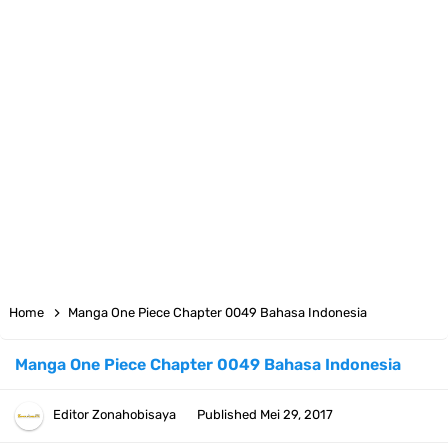
7 Fakta Yamato One Piece, Anak Kaido Yang Sangat Kagum Pada
Kozuki Oden
7 Satelit Buatan Pertama Di Dunia, Tongak Sejarah Imlu
Pengetahuan Manusia
Arti Bendera Moldova, Negara Tanpa Pantai Yang Pernah Jadi Bagian
Uni Soviet
Cara Daftar Telegram Di Laptop Atau Komputer Kalian Dengan
Home
Manga One Piece Chapter 0049 Bahasa Indonesia
Sangat Mudah
Manga One Piece Chapter 0049 Bahasa Indonesia
7 Fakta Franky One Piece, Pernah Dapat Tawaran Buah Iblis Mera
Editor
Zonahobisaya
Published
Mei 29, 2017
Mera No Mi