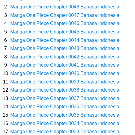
Dikunjungi Usopp
Manga One Piece Chapter 0048 Bahasa Indonesia
Manga One Piece Chapter 0047 Bahasa Indonesia
7 Fakta Ivankov One Piece, Orang Yang Mampu Menipu Sensor
Manga One Piece Chapter 0046 Bahasa Indonesia
Manga One Piece Chapter 0045 Bahasa Indonesia
Wanita Milik Sanji
Manga One Piece Chapter 0044 Bahasa Indonesia
7 Klub Pertama Yang Menjuarai Liga Champions, Apa Klub Jagoan
Manga One Piece Chapter 0043 Bahasa Indonesia
Manga One Piece Chapter 0042 Bahasa Indonesia
Kamu Termasuk
Manga One Piece Chapter 0041 Bahasa Indonesia
Manga One Piece Chapter 0040 Bahasa Indonesia
Arti Bendera Palau, Negara Kepulauan Yang Berada Di Kawasan
Manga One Piece Chapter 0039 Bahasa Indonesia
Manga One Piece Chapter 0038 Bahasa Indonesia
Pasifik Barat
Manga One Piece Chapter 0037 Bahasa Indonesia
Cara Membuat Linktree Instagram, Sangat Mudah Untuk Kamu
Manga One Piece Chapter 0036 Bahasa Indonesia
Manga One Piece Chapter 0035 Bahasa Indonesia
Lakukan Sendiri
Manga One Piece Chapter 0034 Bahasa Indonesia
Manga One Piece Chapter 0033 Bahasa Indonesia