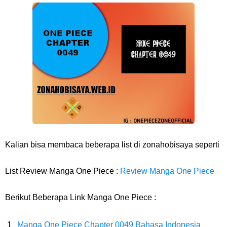
Profil Anwar Hafid, Politisi Yang Mernjadi Gubernur Provinsi Sulawesi
Tengah
Resep Pesmol Ikan Mas, Makanan Khas Sunda Dengan Rasa Yang
Enaknya Nagih
Arti Bendera Barbados, Negara Kepulauan Yang Terletak Di Kawasan
Karibia
Kalian bisa membaca beberapa list di zonahobisaya seperti
Cara Daftar Danamon Mobile Banking, Mudah Banget Dan Lengkap
List Review Manga One Piece :
Review Manga One Piece
Caranya Disini
Berikut Beberapa Link Manga One Piece :
7 Fakta Elbaph One Piece, Menjadi Tempat Yang Sangat Ingin
Manga One Piece Chapter 0049 Bahasa Indonesia