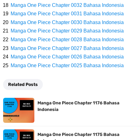
7 Fakta Gaban One Piece, Orang Yang Telah Memberikan Kunci Borgol
Manga One Piece Chapter 0032 Bahasa Indonesia
Manga One Piece Chapter 0031 Bahasa Indonesia
Milik Loki
Manga One Piece Chapter 0030 Bahasa Indonesia
Profil Slamet Rahardjo, Aktor Dengan Peran Penting Dalam Perfilman
Manga One Piece Chapter 0029 Bahasa Indonesia
Manga One Piece Chapter 0028 Bahasa Indonesia
Indonesia
Manga One Piece Chapter 0027 Bahasa Indonesia
Manga One Piece Chapter 0026 Bahasa Indonesia
Resep Roti Panggang, Sangat Mudah Untuk Menjadi Cemilan
Manga One Piece Chapter 0025 Bahasa Indonesia
Bersama Keluarga
Related Posts
Arti Bendera Seychelles, Negara Kepulauan Yang Terletak Di
Manga One Piece Chapter 1176 Bahasa
Samudra Hindia
Indonesia
Cara Bayar Akulaku Lewat Gopay, Sangat Mudah Dan Tidak Ribet
Manga One Piece Chapter 1175 Bahasa
Sama Sekali