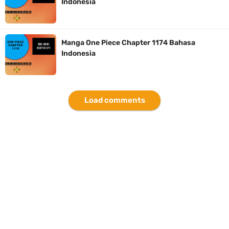
Indonesia
7 Fakta Queen One Piece, All Star Yang Jadi Penanggung Jawab
Penjara Udon
Manga One Piece Chapter 1174 Bahasa
Indonesia
7 Fakta Brook One Piece, Mantan Kapten Yang Poster Bountynya
Poster Konser
Load comments
Resep Martabak Manis, Cemilan Enak Yang Memiliki Nama Lain
Terang Bulan
Saturday, 8 August